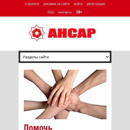
о проекте
реклама на сайте
войти
регистрация
18+
RSS
контакты
Помочь