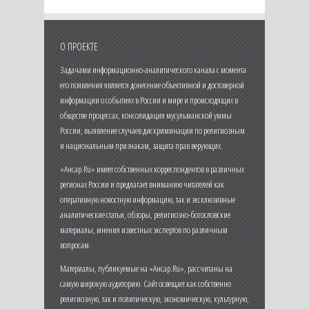
О ПРОЕКТЕ
Задачами информационно-аналитического канала с момента
его появления является донесение объективной и достоверной
информации о событиях в России и мире и происходящих в
обществе процессах, консолидация мусульманской уммы
России, выявление случаев дискриминации по религиозным
и национальным признакам, защита прав верующих.
«Ансар.Ru» имеет собственных корреспондентов в различных
регионах России и предлагает вниманию читателей как
оперативную новостную информацию, так и эксклюзивные
аналитические статьи, обзоры, религиозно-богословские
материалы, мнения известных экспертов по различным
вопросам.
Материалы, публикуемые на «Ансар.Ru», рассчитаны на
самую широкую аудиторию. Сайт освещает как собственно
религиозную, так и политическую, экономическую, культурную,