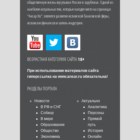
общественную жизнь мусульман России и зарубежья. Одной из
наиболее актуальных тем, которые находят место на страницах
"Ансар.Ru", является развитие исламской банковской сферы,
исламских финансов и халяль-индустрии.
ВОЗРАСТНАЯ КАТЕГОРИЯ САЙТА
18+
При использовании материалов сайта
гиперссылка на
www.ansar.ru
обязательна!
РАЗДЕЛЫ ПОРТАЛА
Новости
Актуально
В РФ и СНГ
Аналитика
Собкор
Персоны
В мире
Прямой
Образование
путь
Общество
История
Экономика
Онлайн