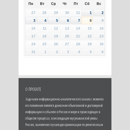
Пн
Вт
Ср
Чт
Пт
Сб
Вс
27
28
29
30
31
1
2
3
4
5
6
7
8
9
10
11
12
13
14
15
16
17
18
19
20
21
22
23
24
25
26
27
28
29
30
31
1
2
3
4
5
6
О ПРОЕКТЕ
Задачами информационно-аналитического канала с момента
его появления является донесение объективной и достоверной
информации о событиях в России и мире и происходящих в
обществе процессах, консолидация мусульманской уммы
России, выявление случаев дискриминации по религиозным