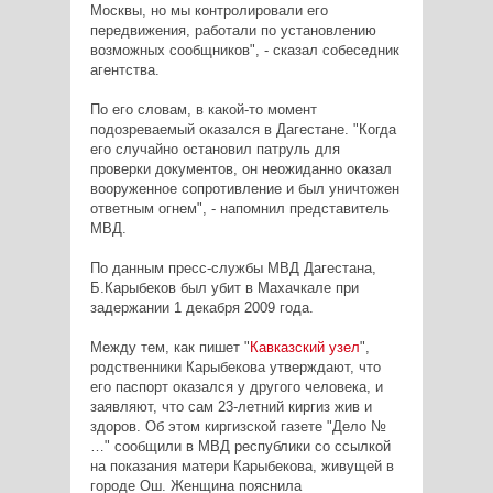
Москвы, но мы контролировали его
передвижения, работали по установлению
возможных сообщников", - сказал собеседник
агентства.
По его словам, в какой-то момент
подозреваемый оказался в Дагестане. "Когда
его случайно остановил патруль для
проверки документов, он неожиданно оказал
вооруженное сопротивление и был уничтожен
ответным огнем", - напомнил представитель
МВД.
По данным пресс-службы МВД Дагестана,
Б.Карыбеков был убит в Махачкале при
задержании 1 декабря 2009 года.
Между тем, как пишет "
Кавказский узел
",
родственники Карыбекова утверждают, что
его паспорт оказался у другого человека, и
заявляют, что сам 23-летний киргиз жив и
здоров. Об этом киргизской газете "Дело №
…" сообщили в МВД республики со ссылкой
на показания матери Карыбекова, живущей в
городе Ош. Женщина пояснила