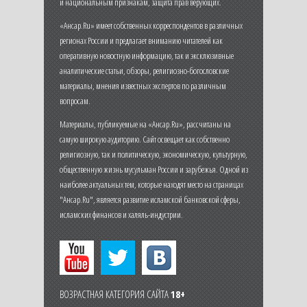
и национальным признакам, защита прав верующих.
«Ансар.Ru» имеет собственных корреспондентов в различных
регионах России и предлагает вниманию читателей как
оперативную новостную информацию, так и эксклюзивные
аналитические статьи, обзоры, религиозно-богословские
материалы, мнения известных экспертов по различным
вопросам.
Материалы, публикуемые на «Ансар.Ru», рассчитаны на
самую широкую аудиторию. Сайт освещает как собственно
религиозную, так и политическую, экономическую, культурную,
общественную жизнь мусульман России и зарубежья. Одной из
наиболее актуальных тем, которые находят место на страницах
"Ансар.Ru", является развитие исламской банковской сферы,
исламских финансов и халяль-индустрии.
ВОЗРАСТНАЯ КАТЕГОРИЯ САЙТА
18+