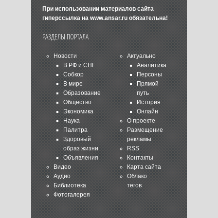
При использовании материалов сайта
гиперссылка на
www.ansar.ru
обязательна!
РАЗДЕЛЫ ПОРТАЛА
Новости
Актуально
В РФ и СНГ
Аналитика
Собкор
Персоны
В мире
Прямой
Образование
путь
Общество
История
Экономика
Онлайн
Наука
О проекте
Палитра
Размещение
Здоровый
рекламы
образ жизни
RSS
Объявления
Контакты
Видео
Карта сайта
Аудио
Облако
Библиотека
тегов
Фотогалерея