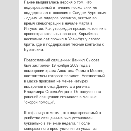
Ранее выдвигалась версия о том, что
подозреваемый в течение нескольких лет
поддерживал отношения с Саидом Бурятским
- одним из лидеров боевиков, убитым во
время спецоперации в начале марта в
Ингушетии. Как утверждал прежде источник в
правоохранительных органах, Карыбеков
несколько лет прожил в Улан-Удэ у своего
брата, где и поддерживал тесные контакты с
Бурятским.
Православный священник Даниил Сысоев
был застрелен 19 ноября 2009 года в
помещении храма Апостола Фомы в Москве,
настоятелем которого являлся. Неизвестный
в маске произвел не менее четырех
выстрелов в отца Даниила и регента
Владимира Стрельбицкого. От полученных
ранений священник скончался в машине
"скорой помощи".
Штефаница отметил, что подозреваемый в
убийстве священника был установлен
буквально в течение недели. "После
совершенного преступления он уехал из