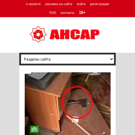
о проекте
реклама на сайте
войти
регистрация
18+
RSS
контакты