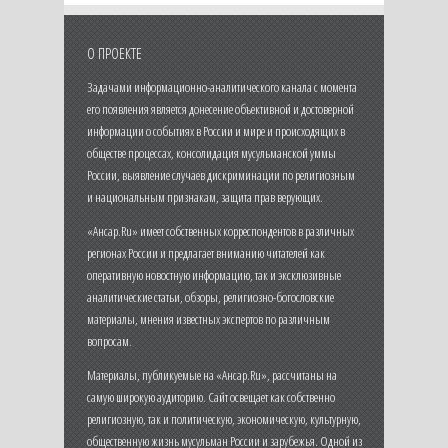
О ПРОЕКТЕ
Задачами информационно-аналитического канала с момента
его появления является донесение объективной и достоверной
информации о событиях в России и мире и происходящих в
обществе процессах, консолидация мусульманской уммы
России, выявление случаев дискриминации по религиозным
и национальным признакам, защита прав верующих.
«Ансар.Ru» имеет собственных корреспондентов в различных
регионах России и предлагает вниманию читателей как
оперативную новостную информацию, так и эксклюзивные
аналитические статьи, обзоры, религиозно-богословские
материалы, мнения известных экспертов по различным
вопросам.
Материалы, публикуемые на «Ансар.Ru», рассчитаны на
самую широкую аудиторию. Сайт освещает как собственно
религиозную, так и политическую, экономическую, культурную,
общественную жизнь мусульман России и зарубежья. Одной из