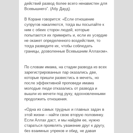
действий развод более всего ненавистен для
Всевышнего”. (Абу Дауд).
В Коране говорится: «Если отношение
супругов накаляются, тогда вы посылайте к
ним с обеих сторон людей, которые
попытаются их примирить и, если их усердие
не окажет определенного воздействия, то
тогда разведите их, чтобы соблюдать
границы, дозволенные Всевышним Аллахом».
По словам имама, на стадии развода из всех
зарегистрированных пар оказались две,
которые пришли развестись в мечеть, но
после эффективной проповеди имама
молодые люди отказались от развода и
вышли из мечети под руку, вдохновленными
продолжить отношения.
«Одна из самых трудных и главных задач в
этой жизни – найти свою вторую половинку.
Если Аллах даст, и мы найдём ее, нужно
стараться проявлять уважение друг к другу,
без взаимных упреков и обид, не давая