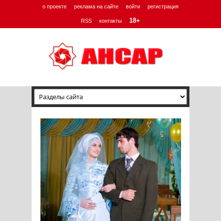
о проекте
реклама на сайте
войти
регистрация
18+
RSS
контакты