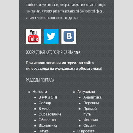
наиболее актуальных тем, которые находят место на страницах
"Ансар.Ru", является развитие исламской банковской сферы,
исламских финансов и халяль-индустрии.
ВОЗРАСТНАЯ КАТЕГОРИЯ САЙТА
18+
При использовании материалов сайта
гиперссылка на
www.ansar.ru
обязательна!
РАЗДЕЛЫ ПОРТАЛА
Новости
Актуально
В РФ и СНГ
Аналитика
Собкор
Персоны
В мире
Прямой
Образование
путь
Общество
История
Экономика
Онлайн
Наука
О проекте