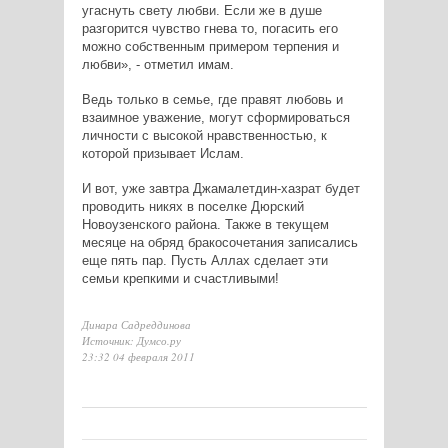
угаснуть свету любви. Если же в душе
разгорится чувство гнева то, погасить его
можно собственным примером терпения и
любви», - отметил имам.
Ведь только в семье, где правят любовь и
взаимное уважение, могут сформироваться
личности с высокой нравственностью, к
которой призывает Ислам.
И вот, уже завтра Джамалетдин-хазрат будет
проводить никях в поселке Дюрский
Новоузенского района. Также в текущем
месяце на обряд бракосочетания записались
еще пять пар. Пусть Аллах сделает эти
семьи крепкими и счастливыми!
Динара Садреддинова
Источник: Думсо.ру
23:32 04 февраля 2011