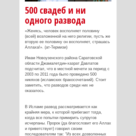
500 свадеб и ни
одного развода
«Женясь, человек восполняет половину
(всей) возложенной на него религии, пусть же
вторую ее половину он восполняет, страшась
Аллаха!». (ат-Термизи)
Имам Новоузенского района Саратовской
области Джамалетдин-хазрат Давлатов
подсчитал, что в местной мечети за период с
2003 по 2011 года было проведено 500
никяхов (исламских бракосочетаний). Стоит
заметить, что разводов среди них не
оказалось.
В Исламе развод рассматривается как
крайняя мера, к которой прибегают тогда,
когда все попытки примирить супругов
исчерпаны. Пророк (да благословит его Аллах
и приветствует) говорил своим
последователям так: “Из всех дозволенных