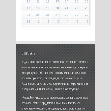
10
11
12
13
14
15
16
17
18
19
20
21
22
23
24
25
26
27
28
29
30
31
1
2
3
4
5
6
О ПРОЕКТЕ
Задачами информационно-аналитического канала с момента
его появления является донесение объективной и достоверной
информации о событиях в России и мире и происходящих в
обществе процессах, консолидация мусульманской уммы
России, выявление случаев дискриминации по религиозным
и национальным признакам, защита прав верующих.
«Ансар.Ru» имеет собственных корреспондентов в различных
регионах России и предлагает вниманию читателей как
оперативную новостную информацию, так и эксклюзивные