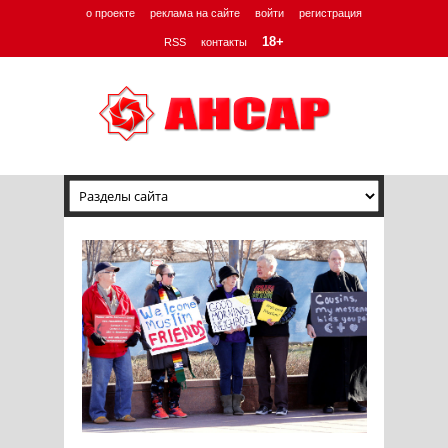
о проекте
реклама на сайте
войти
регистрация
18+
RSS
контакты