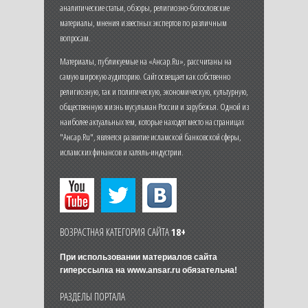
аналитические статьи, обзоры, религиозно-богословские
материалы, мнения известных экспертов по различным
вопросам.
Материалы, публикуемые на «Ансар.Ru», рассчитаны на
самую широкую аудиторию. Сайт освещает как собственно
религиозную, так и политическую, экономическую, культурную,
общественную жизнь мусульман России и зарубежья. Одной из
наиболее актуальных тем, которые находят место на страницах
"Ансар.Ru", является развитие исламской банковской сферы,
исламских финансов и халяль-индустрии.
ВОЗРАСТНАЯ КАТЕГОРИЯ САЙТА
18+
При использовании материалов сайта
гиперссылка на
www.ansar.ru
обязательна!
РАЗДЕЛЫ ПОРТАЛА