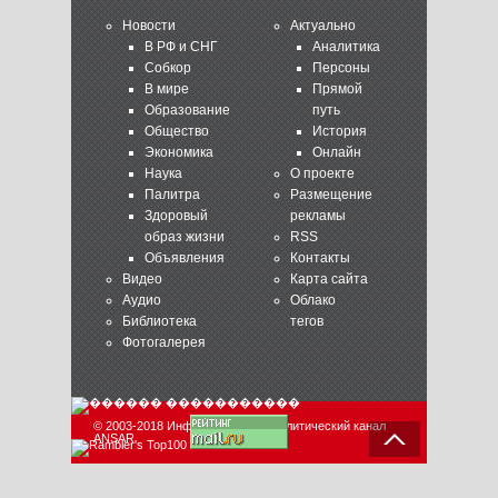
Новости
Актуально
В РФ и СНГ
Аналитика
Собкор
Персоны
В мире
Прямой
Образование
путь
Общество
История
Экономика
Онлайн
Наука
О проекте
Палитра
Размещение
Здоровый
рекламы
образ жизни
RSS
Объявления
Контакты
Видео
Карта сайта
Аудио
Облако
Библиотека
тегов
Фотогалерея
© 2003-2018 Информационно-аналитический канал
ANSAR