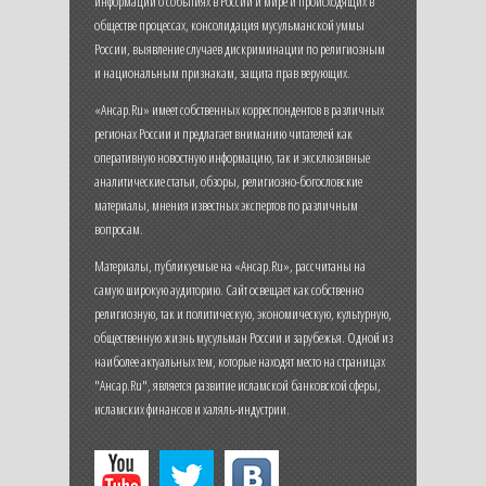
информации о событиях в России и мире и происходящих в
обществе процессах, консолидация мусульманской уммы
России, выявление случаев дискриминации по религиозным
и национальным признакам, защита прав верующих.
«Ансар.Ru» имеет собственных корреспондентов в различных
регионах России и предлагает вниманию читателей как
оперативную новостную информацию, так и эксклюзивные
аналитические статьи, обзоры, религиозно-богословские
материалы, мнения известных экспертов по различным
вопросам.
Материалы, публикуемые на «Ансар.Ru», рассчитаны на
самую широкую аудиторию. Сайт освещает как собственно
религиозную, так и политическую, экономическую, культурную,
общественную жизнь мусульман России и зарубежья. Одной из
наиболее актуальных тем, которые находят место на страницах
"Ансар.Ru", является развитие исламской банковской сферы,
исламских финансов и халяль-индустрии.