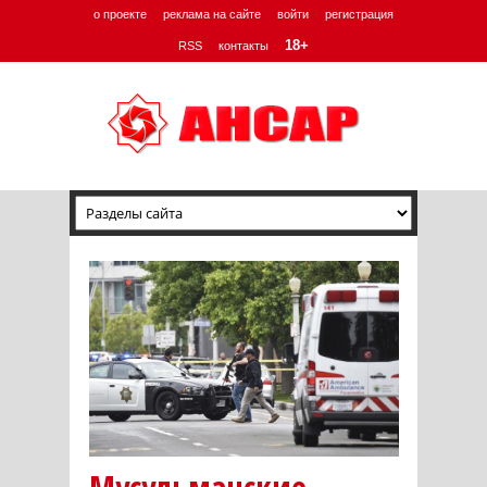
о проекте
реклама на сайте
войти
регистрация
18+
RSS
контакты