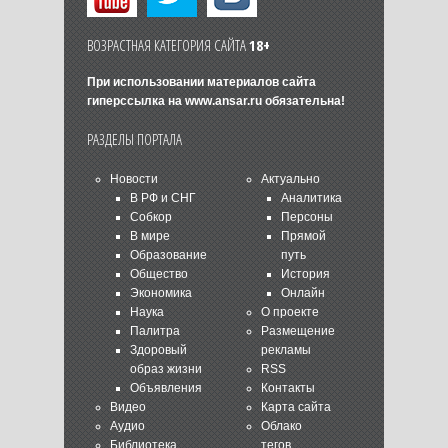
ВОЗРАСТНАЯ КАТЕГОРИЯ САЙТА
18+
При использовании материалов сайта
гиперссылка на
www.ansar.ru
обязательна!
РАЗДЕЛЫ ПОРТАЛА
Новости
Актуально
В РФ и СНГ
Аналитика
Собкор
Персоны
В мире
Прямой
Образование
путь
Общество
История
Экономика
Онлайн
Наука
О проекте
Палитра
Размещение
Здоровый
рекламы
образ жизни
RSS
Объявления
Контакты
Видео
Карта сайта
Аудио
Облако
Библиотека
тегов