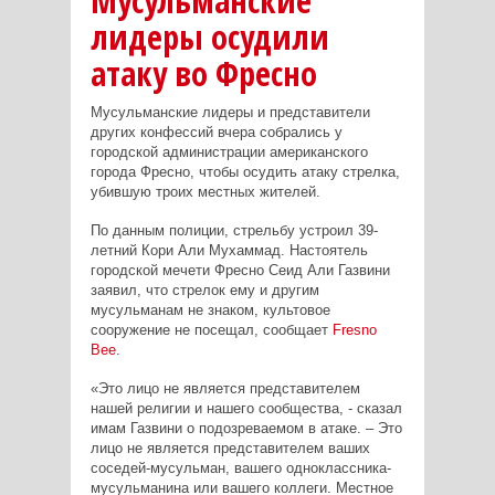
Мусульманские
лидеры осудили
атаку во Фресно
Мусульманские лидеры и представители
других конфессий вчера собрались у
городской администрации американского
города Фресно, чтобы осудить атаку стрелка,
убившую троих местных жителей.
По данным полиции, стрельбу устроил 39-
летний Кори Али Мухаммад. Настоятель
городской мечети Фресно Сеид Али Газвини
заявил, что стрелок ему и другим
мусульманам не знаком, культовое
сооружение не посещал, сообщает
Fresno
Bee
.
«Это лицо не является представителем
нашей религии и нашего сообщества, - сказал
имам Газвини о подозреваемом в атаке. – Это
лицо не является представителем ваших
соседей-мусульман, вашего одноклассника-
мусульманина или вашего коллеги. Местное