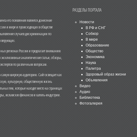
РАЗДЕЛЫ ПОРТАЛА
нта его появления является донесение
Новости
ссии и мире и происходящих в обществе
В РФ и СНГ
 выявление случаев дискриминации по
Собкор
В мире
 верующих.
Образование
чных регионах России и предлагает вниманию
Общество
и эксклюзивные аналитические статьи, обзоры,
Экономика
Наука
 экспертов по различным вопросам.
Палитра
 самую широкую аудиторию. Сайт освещает как
Здоровый образ жизни
Объявления
ескую, культурную, общественную жизнь
Видео
льных тем, которые находят место на страницах
Аудио
еры, исламских финансов и халяль-индустрии.
Библиотека
Фотогалерея