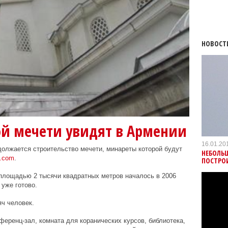
НОВОСТ
й мечети увидят в Армении
16.01.20
олжается строительство мечети, минареты которой будут
НЕБОЛЬ
a.com
.
ПОСТРОИ
площадью 2 тысячи квадратных метров началось в 2006
 уже готово.
яч человек.
ференц-зал, комната для коранических курсов, библиотека,