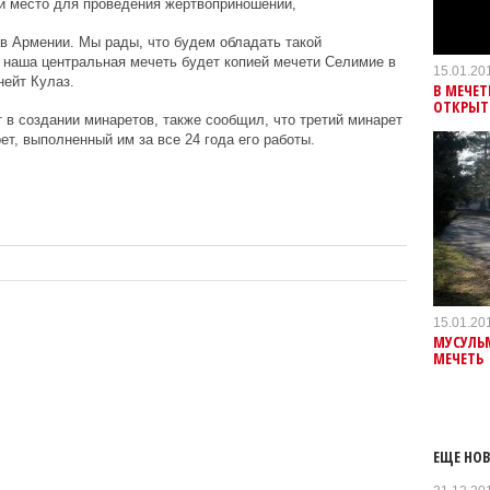
и м
есто для проведения жертвоприношений,
в Армении. Мы рады, что будем обладать такой
 наша центральная мечеть будет копией мечети Селимие в
15.01.20
ейт Кулаз.
В МЕЧЕТ
ОТКРЫТ
 в создании минаретов, также сообщил, что третий минарет
ет, выполненный им за все 24 года его работы.
15.01.20
МУСУЛЬ
МЕЧЕТЬ
ЕЩЕ НОВ