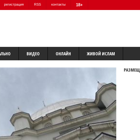
регистрация
RSS
контакты
18+
АЛЬНО
ВИДЕО
ОНЛАЙН
ЖИВОЙ ИСЛАМ
РАЗМЕЩ