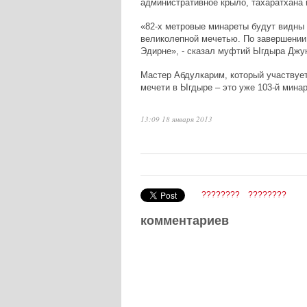
административное крыло, тахаратхана 
«82-х метровые минареты будут видны 
великолепной мечетью. По завершении
Эдирне», - сказал муфтий Ыгдыра Джун
Мастер Абдулкарим, который участвует
мечети в Ыгдыре – это уже 103-й минар
13:09 18 января 2013
????????
????????
комментариев