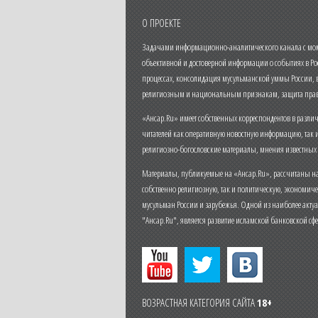
О ПРОЕКТЕ
Задачами информационно-аналитического канала с моме
объективной и достоверной информации о событиях в Ро
процессах, консолидация мусульманской уммы России,
религиозным и национальным признакам, защита прав
«Ансар.Ru» имеет собственных корреспондентов в разли
читателей как оперативную новостную информацию, так 
религиозно-богословские материалы, мнения известных
Материалы, публикуемые на «Ансар.Ru», рассчитаны на
собственно религиозную, так и политическую, экономич
мусульман России и зарубежья. Одной из наиболее актуа
"Ансар.Ru", является развитие исламской банковской сф
ВОЗРАСТНАЯ КАТЕГОРИЯ САЙТА
18+