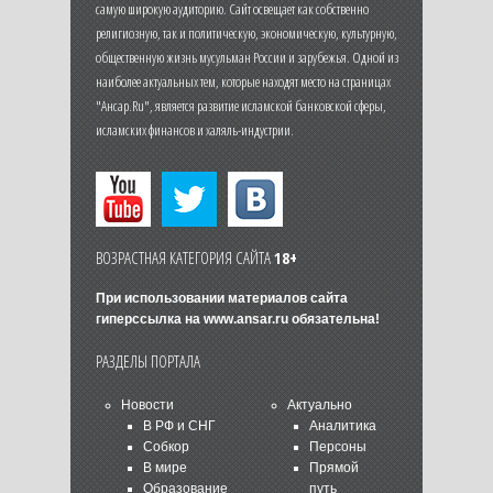
самую широкую аудиторию. Сайт освещает как собственно
религиозную, так и политическую, экономическую, культурную,
общественную жизнь мусульман России и зарубежья. Одной из
наиболее актуальных тем, которые находят место на страницах
"Ансар.Ru", является развитие исламской банковской сферы,
исламских финансов и халяль-индустрии.
ВОЗРАСТНАЯ КАТЕГОРИЯ САЙТА
18+
При использовании материалов сайта
гиперссылка на
www.ansar.ru
обязательна!
РАЗДЕЛЫ ПОРТАЛА
Новости
Актуально
В РФ и СНГ
Аналитика
Собкор
Персоны
В мире
Прямой
Образование
путь