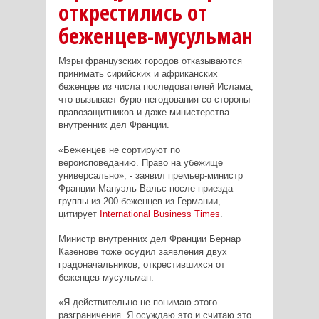
открестились от
беженцев-мусульман
Мэры французских городов отказываются
принимать сирийских и африканских
беженцев из числа последователей Ислама,
что вызывает бурю негодования со стороны
правозащитников и даже министерства
внутренних дел Франции.
«Беженцев не сортируют по
вероисповеданию. Право на убежище
универсально», - заявил премьер-министр
Франции Мануэль Вальс после приезда
группы из 200 беженцев из Германии,
цитирует
International
Business
Times
.
Министр внутренних дел Франции Бернар
Казенове тоже осудил заявления двух
градоначальников, открестившихся от
беженцев-мусульман.
«Я действительно не понимаю этого
разграничения. Я осуждаю это и считаю это