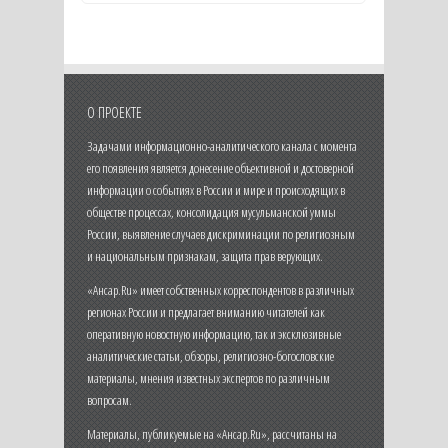
О ПРОЕКТЕ
Задачами информационно-аналитического канала с момента
его появления является донесение объективной и достоверной
информации о событиях в России и мире и происходящих в
обществе процессах, консолидация мусульманской уммы
России, выявление случаев дискриминации по религиозным
и национальным признакам, защита прав верующих.
«Ансар.Ru» имеет собственных корреспондентов в различных
регионах России и предлагает вниманию читателей как
оперативную новостную информацию, так и эксклюзивные
аналитические статьи, обзоры, религиозно-богословские
материалы, мнения известных экспертов по различным
вопросам.
Материалы, публикуемые на «Ансар.Ru», рассчитаны на