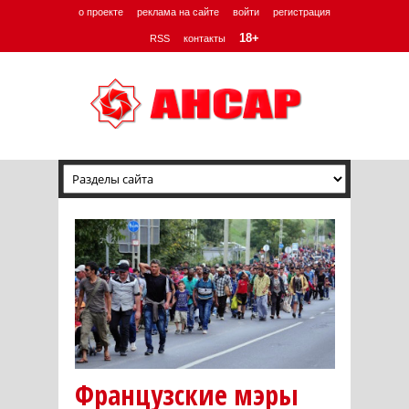
о проекте
реклама на сайте
войти
регистрация
18+
RSS
контакты
Французские мэры