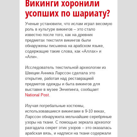
Викинги хоронили
усопших по шариату?
Ученые установили, что ислам играл весомую
роль в культуре викингов – это стало
известно после того, как на древних
предметах текстиля викингов были
обнаружены письмена на арабском языке,
содержащие такие слова, как «Аллах» и
«Али».
Исследователь текстильной археологии из
Швеции Анника Ларссон сделала это
открытие, работая над реставрацией
предметов одежды и быта викингов для
выставке в музее Энчепинга, сообщает
National
Post
.
Изучая погребальные костюмы,
использовавшиеся викингами в 9-10 веках,
Ларссон обнаружила мельчайшие серебряные
узоры на ткани. С помощью зеркала археолог
разгадала секрет этих узоров – это оказалась
арабская вязь, и надписи на ткани содержали