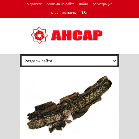
о проекте
реклама на сайте
войти
регистрация
18+
RSS
контакты