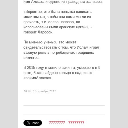
имя Аллаха и одного из праведных халифов.
«Вероятно, это была попытка написать
молитвы так, чтобы они сами могли их
прочесть, т.е. слева направо, но
использованы были арабские буквы», -
говорит Ларссон.
По мнению ученых, это может
свидетельствовать о том, что Ислам играл
важную роль в погребальных традициях
викингов.
В 2015 году в могиле викинга, умершего в 9
веке, было найдено кольцо с надписью
«
во
имя
Аллаха
».
10:03 13 октября 2017
????????
????????