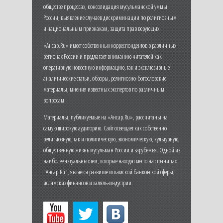
обществе процессах, консолидация мусульманской уммы
России, выявление случаев дискриминации по религиозным
и национальным признакам, защита прав верующих.
«Ансар.Ru» имеет собственных корреспондентов в различных
регионах России и предлагает вниманию читателей как
оперативную новостную информацию, так и эксклюзивные
аналитические статьи, обзоры, религиозно-богословские
материалы, мнения известных экспертов по различным
вопросам.
Материалы, публикуемые на «Ансар.Ru», рассчитаны на
самую широкую аудиторию. Сайт освещает как собственно
религиозную, так и политическую, экономическую, культурную,
общественную жизнь мусульман России и зарубежья. Одной из
наиболее актуальных тем, которые находят место на страницах
"Ансар.Ru", является развитие исламской банковской сферы,
исламских финансов и халяль-индустрии.