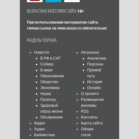
ВОЗРАСТНАЯ КАТЕГОРИЯ САЙТА
18+
При использовании материалов сайта
гиперссылка на
www.ansar.ru
обязательна!
РАЗДЕЛЫ ПОРТАЛА
Новости
Актуально
В РФ и СНГ
Аналитика
Собкор
Персоны
В мире
Прямой
Образование
путь
Общество
История
Экономика
Онлайн
Наука
О проекте
Палитра
Размещение
Здоровый
рекламы
образ жизни
RSS
Объявления
Контакты
Видео
Карта сайта
Аудио
Облако
Библиотека
тегов