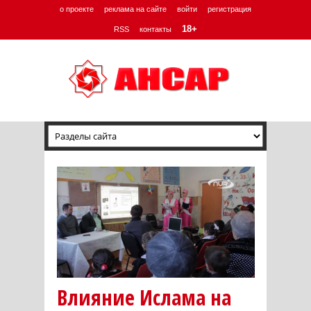
о проекте
реклама на сайте
войти
регистрация
18+
RSS
контакты
Влияние Ислама на