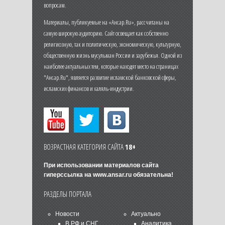
вопросам.
Материалы, публикуемые на «Ансар.Ru», рассчитаны на
самую широкую аудиторию. Сайт освещает как собственно
религиозную, так и политическую, экономическую, культурную,
общественную жизнь мусульман России и зарубежья. Одной из
наиболее актуальных тем, которые находят место на страницах
"Ансар.Ru", является развитие исламской банковской сферы,
исламских финансов и халяль-индустрии.
ВОЗРАСТНАЯ КАТЕГОРИЯ САЙТА
18+
При использовании материалов сайта
гиперссылка на
www.ansar.ru
обязательна!
РАЗДЕЛЫ ПОРТАЛА
Новости
Актуально
В РФ и СНГ
Аналитика