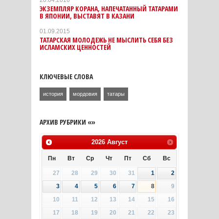
20.04.2016
ЭКЗЕМПЛЯР КОРАНА, НАПЕЧАТАННЫЙ ТАТАРАМИ
В ЯПОНИИ, ВЫСТАВЯТ В КАЗАНИ
01.09.2015
ТАТАРСКАЯ МОЛОДЕЖЬ НЕ МЫСЛИТЬ СЕБЯ БЕЗ
ИСЛАМСКИХ ЦЕННОСТЕЙ
КЛЮЧЕВЫЕ СЛОВА
история
мордовия
татары
АРХИВ РУБРИКИ «»
2026
Август
Пн
Вт
Ср
Чт
Пт
Сб
Вс
27
28
29
30
31
1
2
3
4
5
6
7
8
9
10
11
12
13
14
15
16
17
18
19
20
21
22
23