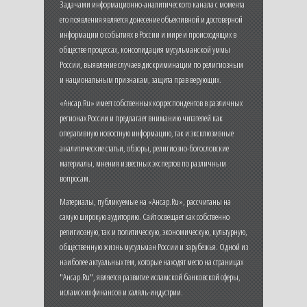
Задачами информационно-аналитического канала с момента
его появления является донесение объективной и достоверной
информации о событиях в России и мире и происходящих в
обществе процессах, консолидация мусульманской уммы
России, выявление случаев дискриминации по религиозным
и национальным признакам, защита прав верующих.
«Ансар.Ru» имеет собственных корреспондентов в различных
регионах России и предлагает вниманию читателей как
оперативную новостную информацию, так и эксклюзивные
аналитические статьи, обзоры, религиозно-богословские
материалы, мнения известных экспертов по различным
вопросам.
Материалы, публикуемые на «Ансар.Ru», рассчитаны на
самую широкую аудиторию. Сайт освещает как собственно
религиозную, так и политическую, экономическую, культурную,
общественную жизнь мусульман России и зарубежья. Одной из
наиболее актуальных тем, которые находят место на страницах
"Ансар.Ru", является развитие исламской банковской сферы,
исламских финансов и халяль-индустрии.