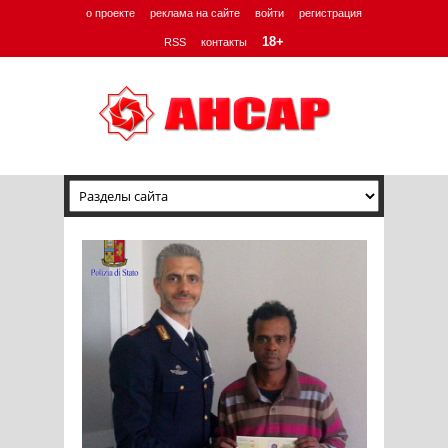
о проекте
реклама на сайте
войти
регистрация
18+
RSS
контакты