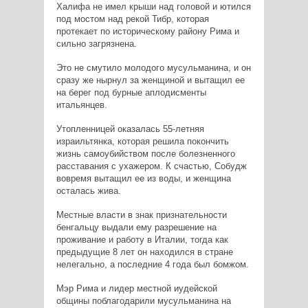
Халифа не имел крыши над головой и ютился
под мостом над рекой Тибр, которая
протекает по историческому району Рима и
сильно загрязнена.
Это не смутило молодого мусульманина, и он
сразу же нырнул за женщиной и вытащил ее
на берег под бурные аплодисменты
итальянцев.
Утопленницей оказалась 55-летняя
израильтянка, которая решила покончить
жизнь самоубийством после болезненного
расставания с ухажером. К счастью, Собудж
вовремя вытащил ее из воды, и женщина
осталась жива.
Местные власти в знак признательности
бенгальцу выдали ему разрешение на
проживание и работу в Италии, тогда как
предыдущие 8 лет он находился в стране
нелегально, а последние 4 года был бомжом.
Мэр Рима и лидер местной иудейской
общины поблагодарили мусульманина на