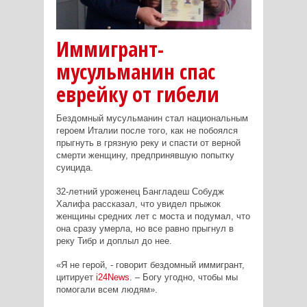
Иммигрант-
мусульманин спас
еврейку от гибели
Бездомный мусульманин стал национальным
героем Италии после того, как не побоялся
прыгнуть в грязную реку и спасти от верной
смерти женщину, предпринявшую попытку
суицида.
32-летний уроженец Бангладеш Собудж
Халифа рассказал, что увидел прыжок
женщины средних лет с моста и подумал, что
она сразу умерла, но все равно прыгнул в
реку Тибр и доплыл до нее.
«Я не герой, - говорит бездомный иммигрант,
цитирует
i
24
News
. – Богу угодно, чтобы мы
помогали всем людям».