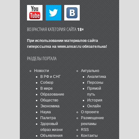
ВОЗРАСТНАЯ КАТЕГОРИЯ САЙТА
18+
При использовании материалов сайта
гиперссылка на
www.ansar.ru
обязательна!
РАЗДЕЛЫ ПОРТАЛА
Новости
Актуально
В РФ и СНГ
Аналитика
Собкор
Персоны
В мире
Прямой
Образование
путь
Общество
История
Экономика
Онлайн
Наука
О проекте
Палитра
Размещение
Здоровый
рекламы
образ жизни
RSS
Объявления
Контакты