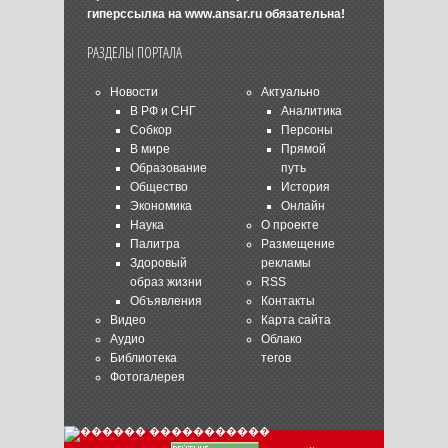
гиперссылка на
www.ansar.ru
обязательна!
РАЗДЕЛЫ ПОРТАЛА
Новости
Актуально
В РФ и СНГ
Аналитика
Собкор
Персоны
В мире
Прямой
Образование
путь
Общество
История
Экономика
Онлайн
Наука
О проекте
Палитра
Размещение
Здоровый
рекламы
образ жизни
RSS
Объявления
Контакты
Видео
Карта сайта
Аудио
Облако
Библиотека
тегов
Фотогалерея