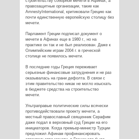
строительству соборной мечети в Афинах, а
правозащитные организации, такие как
Amnesty
International
, критиковали Грецию как
почти единственную европейскую столицу без
мечети.
Парламент Греции подписал документ о
мечети в Афинах еще в 1980 г., но на
практике он так и не был реализован. Даже к
Олимпийским играм 2004 г. в греческой
столице не появилось мечети.
В последние годы Греция переживает
серьезные финансовые затруднения и не раз
оказывалась на грани дефолта. В связи с
этим правительство никак не могло изыскать
в бюджете средства на строительство
мечети.
Ультраправые политические силы всячески
противодействовали проекту мечети, а
местный православный священник Серафим
даже подал в верховный суд Греции на его
инициаторов. Когда премьер-министр Турции
предложил Афинам профинансировать