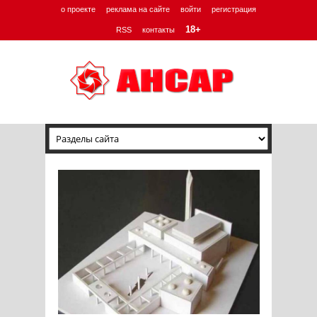
о проекте
реклама на сайте
войти
регистрация
18+
RSS
контакты