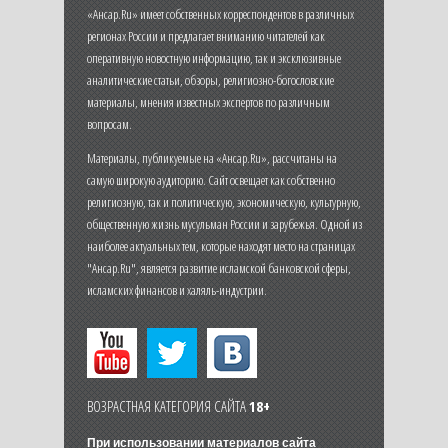
«Ансар.Ru» имеет собственных корреспондентов в различных
регионах России и предлагает вниманию читателей как
оперативную новостную информацию, так и эксклюзивные
аналитические статьи, обзоры, религиозно-богословские
материалы, мнения известных экспертов по различным
вопросам.
Материалы, публикуемые на «Ансар.Ru», рассчитаны на
самую широкую аудиторию. Сайт освещает как собственно
религиозную, так и политическую, экономическую, культурную,
общественную жизнь мусульман России и зарубежья. Одной из
наиболее актуальных тем, которые находят место на страницах
"Ансар.Ru", является развитие исламской банковской сферы,
исламских финансов и халяль-индустрии.
ВОЗРАСТНАЯ КАТЕГОРИЯ САЙТА
18+
При использовании материалов сайта