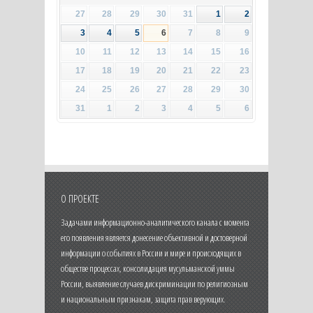
27
28
29
30
31
1
2
3
4
5
6
7
8
9
10
11
12
13
14
15
16
17
18
19
20
21
22
23
24
25
26
27
28
29
30
31
1
2
3
4
5
6
О ПРОЕКТЕ
Задачами информационно-аналитического канала с момента
его появления является донесение объективной и достоверной
информации о событиях в России и мире и происходящих в
обществе процессах, консолидация мусульманской уммы
России, выявление случаев дискриминации по религиозным
и национальным признакам, защита прав верующих.