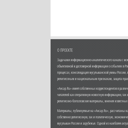
О ПРОЕКТЕ
Задачами информационно-аналитического канала с моме
объективной и достоверной информации о событиях в Ро
процессах, консолидация мусульманской уммы России,
религиозным и национальным признакам, защита прав
«Ансар.Ru» имеет собственных корреспондентов в разли
читателей как оперативную новостную информацию, так 
религиозно-богословские материалы, мнения известных
Материалы, публикуемые на «Ансар.Ru», рассчитаны на
собственно религиозную, так и политическую, экономич
мусульман России и зарубежья. Одной из наиболее актуа