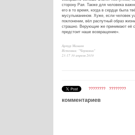
сторону Рая. Также для человека важно
его в то время, когда в сердце была тв
мусульманином. Хуже, если человек ушё
поклонении, вёл распутный образ жизн
страшно. Верующие же принимают её с
предстоит наше возвращение».
Артур Мамаев
Источник: "Черновик"
23:17 30 апреля 2010
????????
????????
комментариев