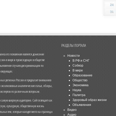
24
31
РАЗДЕЛЫ ПОРТАЛА
нта его появления является донесение
Новости
ссии и мире и происходящих в обществе
В РФ и СНГ
 выявление случаев дискриминации по
Собкор
В мире
 верующих.
Образование
чных регионах России и предлагает вниманию
Общество
и эксклюзивные аналитические статьи, обзоры,
Экономика
Наука
 экспертов по различным вопросам.
Палитра
 самую широкую аудиторию. Сайт освещает как
Здоровый образ жизни
Объявления
ескую, культурную, общественную жизнь
Видео
льных тем, которые находят место на страницах
Аудио