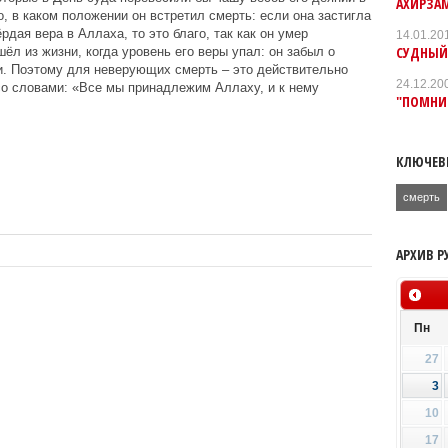
АХИРЗА
, в каком положении он встретил смерть: если она застигла
ёрдая вера в Аллаха, то это благо, так как он умер
14.01.20
СУДНЫЙ
л из жизни, когда уровень его веры упал: он забыл о
и. Поэтому для неверующих смерть – это действительно
24.12.20
о словами: «Все мы принадлежим Аллаху, и к нему
"ПОМНИ
КЛЮЧЕВ
смерть
АРХИВ Р
Пн
27
3
10
17