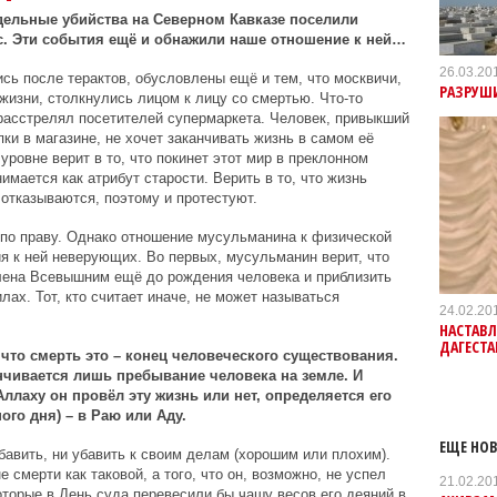
дельные убийства на Северном Кавказе поселили
ас. Эти события ещё и обнажили наше отношение к ней…
26.03.20
сь после терактов, обусловлены ещё и тем, что москвичи,
РАЗРУШ
жизни, столкнулись лицом к лицу со смертью. Что-то
асстрелял посетителей супермаркета. Человек, привыкший
пки в магазине, не хочет заканчивать жизнь в самом её
ровне верит в то, что покинет этот мир в преклонном
имается как атрибут старости. Верить в то, что жизнь
 отказываются, поэтому и протестуют.
 по праву. Однако отношение мусульманина к физической
ия к ней неверующих. Во первых, мусульманин верит, что
лена Всевышним ещё до рождения человека и приблизить
лах. Тот, кто считает иначе, не может называться
24.02.20
НАСТАВЛ
ДАГЕСТА
 что смерть это – конец человеческого существования.
анчивается лишь пребывание человека на земле. И
ллаху он провёл эту жизнь или нет, определяется его
го дня) – в Раю или Аду.
ЕЩЕ НОВ
бавить, ни убавить к своим делам (хорошим или плохим).
смерти как таковой, а того, что он, возможно, не успел
21.02.20
оторые в День суда перевесили бы чашу весов его деяний в