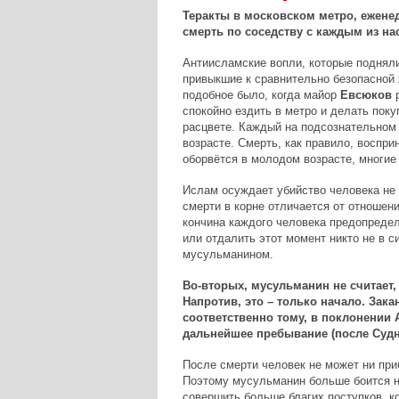
Теракты в московском метро, ежене
смерть по соседству с каждым из н
Антиисламские вопли, которые подняли
привыкшие к сравнительно безопасной 
подобное было, когда майор
Евсюков
р
спокойно ездить в метро и делать поку
расцвете. Каждый на подсознательном у
возрасте. Смерть, как правило, восприн
оборвётся в молодом возрасте, многие
Ислам осуждает убийство человека не
смерти в корне отличается от отношен
кончина каждого человека предопреде
или отдалить этот момент никто не в си
мусульманином.
Во-вторых, мусульманин не считает,
Напротив, это – только начало. Зак
соответственно тому, в поклонении А
дальнейшее пребывание (после Судно
После смерти человек не может ни при
Поэтому мусульманин больше боится не 
совершить больше благих поступков, к