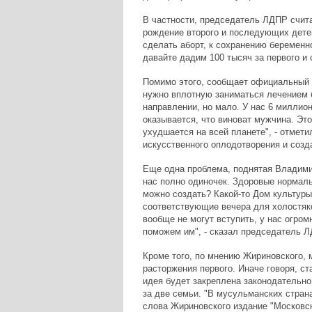
В частности, председатель ЛДПР счита
рождение второго и последующих дете
сделать аборт, к сохранению беременно
давайте дадим 100 тысяч за первого и
Помимо этого, сообщает официальный 
нужно вплотную заниматься лечением б
направлении, но мало. У нас 6 миллион
оказывается, что виноват мужчина. Эт
ухудшается на всей планете", - отмет
искусственного оплодотворения и созд
Еще одна проблема, поднятая Владими
нас полно одиночек. Здоровые нормал
можно создать? Какой-то Дом культуры
соответствующие вечера для холостяко
вообще не могут вступить, у нас огром
поможем им", - сказал председатель Л
Кроме того, по мнению Жириновского, 
расторжения первого. Иначе говоря, с
идея будет закреплена законодательно
за две семьи. "В мусульманских стран
слова Жириновского издание "Московс