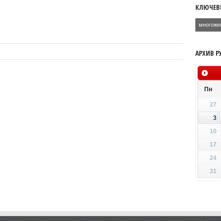
КЛЮЧЕВ
многоже
АРХИВ Р
Пн
27
3
10
17
24
31