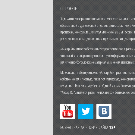
О ПРОЕКТЕ
Задачами информационно-аналитического канала с моме
объективной и достоверной информации о событиях в Ро
процессах, консолидация мусульманской уммы России,
религиозным и национальным признакам, защита прав
«Ансар.Ru» имеет собственных корреспондентов в разли
читателей как оперативную новостную информацию, так 
религиозно-богословские материалы, мнения известных
Материалы, публикуемые на «Ансар.Ru», рассчитаны на
собственно религиозную, так и политическую, экономич
мусульман России и зарубежья. Одной из наиболее актуа
"Ансар.Ru", является развитие исламской банковской сф
ВОЗРАСТНАЯ КАТЕГОРИЯ САЙТА
18+