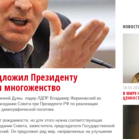
НОВОСТ
дложил Президенту
и многоженство
16.01.20
В МИРЕ
ЦЕННОС
венной Думы, лидер ЛДПР Владимир Жириновский во
заседании Совета при Президенте РФ по реализации
и демографической политике.
т рождаемости, но для этого нужна соответствующая
седании Совета, заместитель председателя Государственной
кий. Он предложил ряд мер, направленных на улучшение