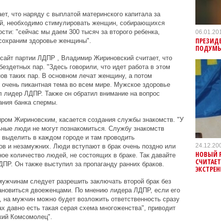
ет, что наряду с выплатой материнского капитала за
й, необходимо стимулировать женщин, собирающихся
сти: "сейчас мы даем 300 тысяч за второго ребенка,
06.01.20
ПРЕЗИДЕ
 сохраним здоровье женщины".
ПОДУМЫ
сайт партии ЛДПР , Владимир Жириновский считает, что
ездетных пар. "Здесь говорили, что идет работа в этом
ов таких пар. В основном лечат женщину, а потом
о очень пикантная тема во всем мире. Мужское здоровье
ил лидер ЛДПР. Также он обратил внимание на вопрос
ания банка спермы.
ром Жириновским, касается создания службы знакомств. "У
ьные люди не могут познакомиться. Службу знакомств
 выделить в каждом городе и там проводить
24.12.20
в и незамужних. Люди вступают в брак очень поздно или
НОВЫЙ 
ное количество людей, не состоящих в браке. Так давайте
СЧИТАЕТ
ДПР. Он также выступил за пропаганду ранних браков.
ЭКСТРЕ
мужчинам следует разрешить заключать второй брак без
тановиться двоеженцами. По мнению лидера ЛДПР, если его
, на мужчин можно будет возложить ответственность сразу
ах давно есть такая серая схема многоженства", приводит
кий Комсомолец".