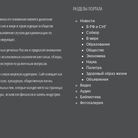
РАЗДЕЛЫ ПОРТАЛА
нта его появления является донесение
Новости
ссии и мире и происходящих в обществе
В РФ и СНГ
 выявление случаев дискриминации по
Собкор
В мире
 верующих.
Образование
чных регионах России и предлагает вниманию
Общество
и эксклюзивные аналитические статьи, обзоры,
Экономика
Наука
 экспертов по различным вопросам.
Палитра
 самую широкую аудиторию. Сайт освещает как
Здоровый образ жизни
Объявления
ескую, культурную, общественную жизнь
Видео
льных тем, которые находят место на страницах
Аудио
еры, исламских финансов и халяль-индустрии.
Библиотека
Фотогалерея