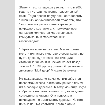
Жители Текстильщиков уверяют, что в 2006
году тут хотели построить православный
храм. Тогда проект не удалось согласовать.
Чиновники аргументировали отказ тем, что
"этот участок расположен в границах
природного комплекса, с прохождением
большого количества магистральных
коммуникаций и магистральных
газопроводов".
"Парка тут всем не хватает. Мы не против
мечети или иного культового сооружения, но
пусть здесь будет парк, как обещали
столичные чиновники несколько лет назад", -
заявил GZT.RU руководитель общественного
движения "Мой двор" Михаил Бутримов.
Не дождавшись, когда чиновники займутся
проблемой сквера, активисты решили помочь
им в посадке деревьев. К тому моменту, когда
собрались местные жители, их уже ожидали
сотрудники милиции. Они попросили
пришедших не высаживать деревья. Но этот
призыв не был услышан. Когда люди с