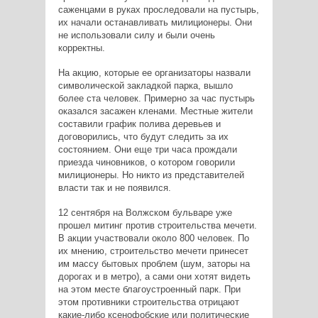
саженцами в руках проследовали на пустырь,
их начали останавливать милиционеры. Они
не использовали силу и были очень
корректны.
На акцию, которые ее организаторы назвали
символической закладкой парка,
вышло
более ста человек. Примерно за час пустырь
оказался засажен кленами. Местные жители
составили график полива деревьев и
договорились, что будут следить за их
состоянием. Они еще три часа прождали
приезда чиновников, о котором говорили
милиционеры. Но никто из представителей
власти так и не появился.
12 сентября на Волжском бульваре уже
прошел митинг против строительства мечети.
В акции участвовали около 800 человек. По
их мнению, строительство мечети принесет
им массу бытовых проблем (шум, заторы на
дорогах и в метро), а сами они хотят видеть
на этом месте благоустроенный парк. При
этом противники строительства отрицают
какие-либо ксенофобские или политические