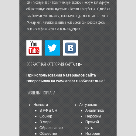
религиозную, так и политическую, экономическую, культурную,
общественную жизнь мусульман России и зарубежья. Одной из
наиболее актуальных тем, которые находят место на страницах
"Ансар.Ru", является развитие исламской банковской сферы,
исламских финансов и халяль-индустрии.
ВОЗРАСТНАЯ КАТЕГОРИЯ САЙТА
18+
При использовании материалов сайта
гиперссылка на
www.ansar.ru
обязательна!
РАЗДЕЛЫ ПОРТАЛА
Новости
Актуально
В РФ и СНГ
Аналитика
Собкор
Персоны
В мире
Прямой
Образование
путь
Общество
История