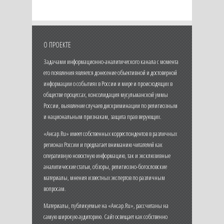
О ПРОЕКТЕ
Задачами информационно-аналитического канала с момента
его появления является донесение объективной и достоверной
информации о событиях в России и мире и происходящих в
обществе процессах, консолидация мусульманской уммы
России, выявление случаев дискриминации по религиозным
и национальным признакам, защита прав верующих.
«Ансар.Ru» имеет собственных корреспондентов в различных
регионах России и предлагает вниманию читателей как
оперативную новостную информацию, так и эксклюзивные
аналитические статьи, обзоры, религиозно-богословские
материалы, мнения известных экспертов по различным
вопросам.
Материалы, публикуемые на «Ансар.Ru», рассчитаны на
самую широкую аудиторию. Сайт освещает как собственно