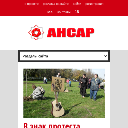
о проекте
реклама на сайте
войти
регистрация
18+
RSS
контакты
В знак протеста