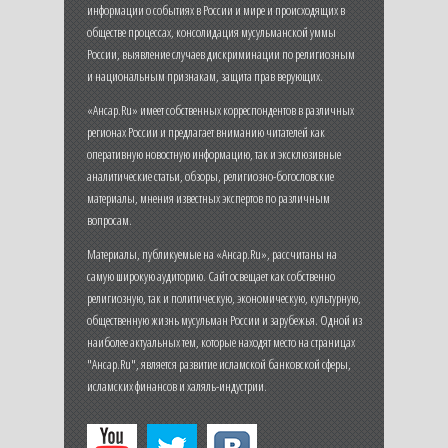
информации о событиях в России и мире и происходящих в
обществе процессах, консолидация мусульманской уммы
России, выявление случаев дискриминации по религиозным
и национальным признакам, защита прав верующих.
«Ансар.Ru» имеет собственных корреспондентов в различных
регионах России и предлагает вниманию читателей как
оперативную новостную информацию, так и эксклюзивные
аналитические статьи, обзоры, религиозно-богословские
материалы, мнения известных экспертов по различным
вопросам.
Материалы, публикуемые на «Ансар.Ru», рассчитаны на
самую широкую аудиторию. Сайт освещает как собственно
религиозную, так и политическую, экономическую, культурную,
общественную жизнь мусульман России и зарубежья. Одной из
наиболее актуальных тем, которые находят место на страницах
"Ансар.Ru", является развитие исламской банковской сферы,
исламских финансов и халяль-индустрии.