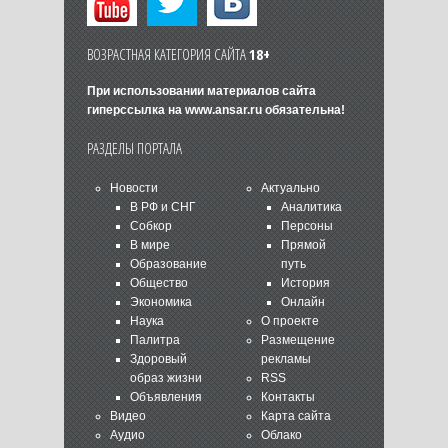
ВОЗРАСТНАЯ КАТЕГОРИЯ САЙТА
18+
При использовании материалов сайта
гиперссылка на
www.ansar.ru
обязательна!
РАЗДЕЛЫ ПОРТАЛА
Новости
Актуально
В РФ и СНГ
Аналитика
Собкор
Персоны
В мире
Прямой
Образование
путь
Общество
История
Экономика
Онлайн
Наука
О проекте
Палитра
Размещение
Здоровый
рекламы
образ жизни
RSS
Объявления
Контакты
Видео
Карта сайта
Аудио
Облако