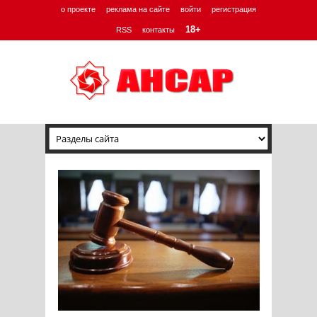
о проекте
реклама на сайте
войти
регистрация
18+
RSS
контакты