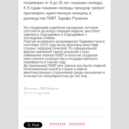
потребовал от 8 до 25 лет лишения свободы.
К 8 годам лишения свободы прокурор требует
приговорить единственную женщину в
руководстве ПИВТ Зарафо Рахмони.
На следующем судебном заседании, которое
состоится до конца текущей недели, выступят
адвокаты подсудимых и подсудимые с
последним словом.
Партия исламского возрождения Таджикистана в
сентябре 2015 году была признана властями
страны террористической. По официальной
версии причиной такого решения стало
обвинение членов ПИВТ в попытке создания
преступного сообщества и государственного
переворота в том же году.
До признания ПИВТ вне закона она была главной
оппозиионной силой в стране и имела
многочисленных сторонников среди населения и
пользуется популярностью до сих пор.
Источник: РИА Новости
16:35 11 мая 2016
????????
????????