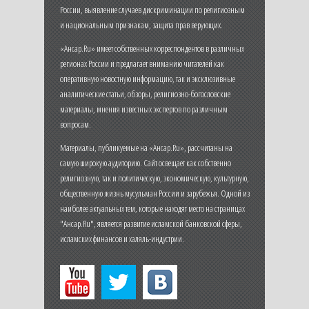
России, выявление случаев дискриминации по религиозным
и национальным признакам, защита прав верующих.
«Ансар.Ru» имеет собственных корреспондентов в различных
регионах России и предлагает вниманию читателей как
оперативную новостную информацию, так и эксклюзивные
аналитические статьи, обзоры, религиозно-богословские
материалы, мнения известных экспертов по различным
вопросам.
Материалы, публикуемые на «Ансар.Ru», рассчитаны на
самую широкую аудиторию. Сайт освещает как собственно
религиозную, так и политическую, экономическую, культурную,
общественную жизнь мусульман России и зарубежья. Одной из
наиболее актуальных тем, которые находят место на страницах
"Ансар.Ru", является развитие исламской банковской сферы,
исламских финансов и халяль-индустрии.