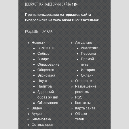
ВОЗРАСТНАЯ КАТЕГОРИЯ САЙТА
18+
При использовании материалов сайта
гиперссылка на
www.ansar.ru
обязательна!
РАЗДЕЛЫ ПОРТАЛА
Новости
Актуально
В РФ и СНГ
Аналитика
Собкор
Персоны
В мире
Прямой
Образование
путь
Общество
История
Экономика
Онлайн
Наука
О проекте
Палитра
Размещение
Здоровый
рекламы
образ жизни
RSS
Объявления
Контакты
Видео
Карта сайта
Аудио
Облако
Библиотека
тегов
Фотогалерея