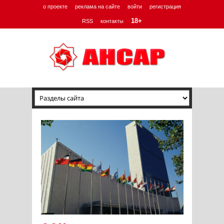
о проекте
реклама на сайте
войти
регистрация
18+
RSS
контакты