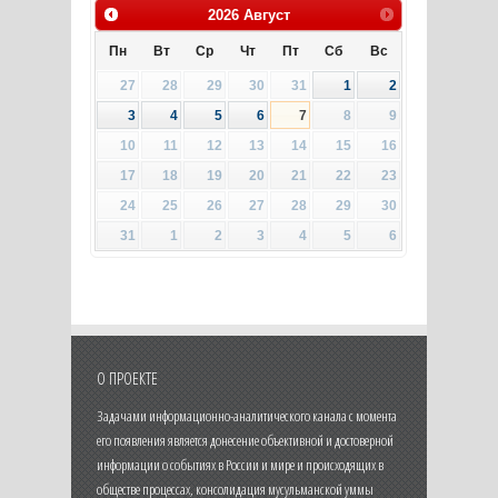
2026
Август
Пн
Вт
Ср
Чт
Пт
Сб
Вс
27
28
29
30
31
1
2
3
4
5
6
7
8
9
10
11
12
13
14
15
16
17
18
19
20
21
22
23
24
25
26
27
28
29
30
31
1
2
3
4
5
6
О ПРОЕКТЕ
Задачами информационно-аналитического канала с момента
его появления является донесение объективной и достоверной
информации о событиях в России и мире и происходящих в
обществе процессах, консолидация мусульманской уммы