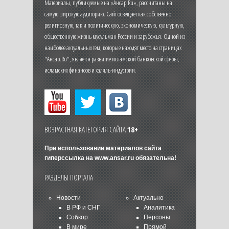
Материалы, публикуемые на «Ансар.Ru», рассчитаны на
самую широкую аудиторию. Сайт освещает как собственно
религиозную, так и политическую, экономическую, культурную,
общественную жизнь мусульман России и зарубежья. Одной из
наиболее актуальных тем, которые находят место на страницах
"Ансар.Ru", является развитие исламской банковской сферы,
исламских финансов и халяль-индустрии.
ВОЗРАСТНАЯ КАТЕГОРИЯ САЙТА
18+
При использовании материалов сайта
гиперссылка на
www.ansar.ru
обязательна!
РАЗДЕЛЫ ПОРТАЛА
Новости
Актуально
В РФ и СНГ
Аналитика
Собкор
Персоны
В мире
Прямой