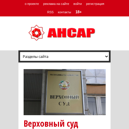
о проекте
реклама на сайте
войти
регистрация
18+
RSS
контакты
Верховный суд