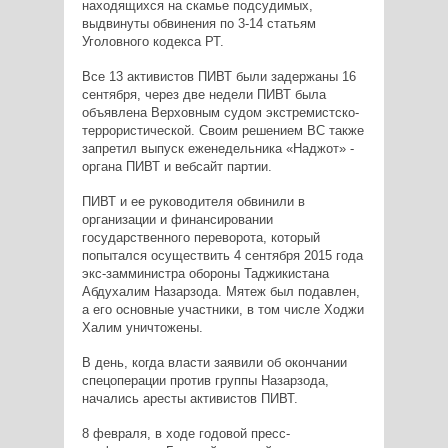
находящихся на скамье подсудимых,
выдвинуты обвинения по 3-14 статьям
Уголовного кодекса РТ.
Все 13 активистов ПИВТ были задержаны 16
сентября, через две недели ПИВТ была
объявлена Верховным судом экстремистско-
террористической. Своим решением ВС также
запретил выпуск еженедельника «Наджот» -
органа ПИВТ и вебсайт партии.
ПИВТ и ее руководителя обвинили в
организации и финансировании
государственного переворота, который
попытался осуществить 4 сентября 2015 года
экс-замминистра обороны Таджикистана
Абдухалим Назарзода. Мятеж был подавлен,
а его основные участники, в том числе Ходжи
Халим уничтожены.
В день, когда власти заявили об окончании
спецоперации против группы Назарзода,
начались аресты активистов ПИВТ.
8 февраля, в ходе годовой пресс-