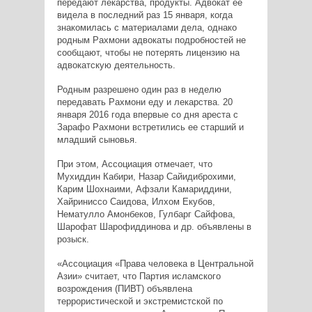
передают лекарства, продукты. Адвокат ее
видела в последний раз 15 января, когда
знакомилась с материалами дела, однако
родным Рахмони адвокаты подробностей не
сообщают, чтобы не потерять лицензию на
адвокатскую деятельность.
Родным разрешено один раз в неделю
передавать Рахмони еду и лекарства. 20
января 2016 года впервые со дня ареста с
Зарафо Рахмони встретились ее старший и
младший сыновья.
При этом, Ассоциация отмечает, что
Мухиддин Кабири, Назар Сайидиброхими,
Карим Шохнаими, Афзали Камариддини,
Хайриниссо Саидова, Илхом Екубов,
Нематулло Амонбеков, Гулбарг Сайфова,
Шарофат Шарофиддинова и др. объявлены в
розыск.
«Ассоциация «Права человека в Центральной
Азии» считает, что Партия исламского
возрождения (ПИВТ) объявлена
террористической и экстремистской по