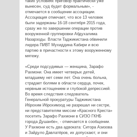
таких условиях приговор практически уже
вынесен, суд будет формальным», -
отмечается в сообщении ассоциации.
Ассоциация отмечает, что все 13 человек
были задержаны 16-18 сентября 2015 года,
сразу же по завершении операции против
вооруженной группировки Абдухалима
Назарзоды. Власти Таджикистана обвинили
лидера ПИВТ Мухиддина Кабири и всю
партию в причастности к этому вооруженному
мятежу.
«Среди подсудимых — женщина, Зарафо
Рахмони. Она имеет четверых детей,
младшему нет семи лет. Она очень больна,
страдает болями в области сердца, почек,
нервным истощением и глубокой депрессией.
Во время следствия следователь
Генеральной прокуратуры Таджикистана
Иброхим Иброхимзод не разрешал ни сестре,
ни представителям миссии «Красного Креста»
посетить Зарафо Рахмони в СИЗО ГКНБ
города Душанбе», - отмечается в сообщении.
У Рахмони есть два адвоката: Ситора Азизова
и Зайдуло Давлатёров, их допускают, и они