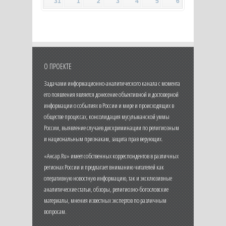
31
1
2
3
4
5
6
О ПРОЕКТЕ
Задачами информационно-аналитического канала с момента
его появления является донесение объективной и достоверной
информации о событиях в России и мире и происходящих в
обществе процессах, консолидация мусульманской уммы
России, выявление случаев дискриминации по религиозным
и национальным признакам, защита прав верующих.
«Ансар.Ru» имеет собственных корреспондентов в различных
регионах России и предлагает вниманию читателей как
оперативную новостную информацию, так и эксклюзивные
аналитические статьи, обзоры, религиозно-богословские
материалы, мнения известных экспертов по различным
вопросам.