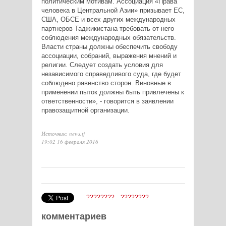
политическим мотивам. Ассоциация «Права
человека в Центральной Азии» призывает ЕС,
США, ОБСЕ и всех других международных
партнеров Таджикистана требовать от него
соблюдения международных обязательств.
Власти страны должны обеспечить свободу
ассоциации, собраний, выражения мнений и
религии. Следует создать условия для
независимого справедливого суда, где будет
соблюдено равенство сторон. Виновные в
применении пыток должны быть привлечены к
ответственности», - говорится в заявлении
правозащитной организации.
Источник: news.tj
19:02 16 февраля 2016
????????
????????
комментариев