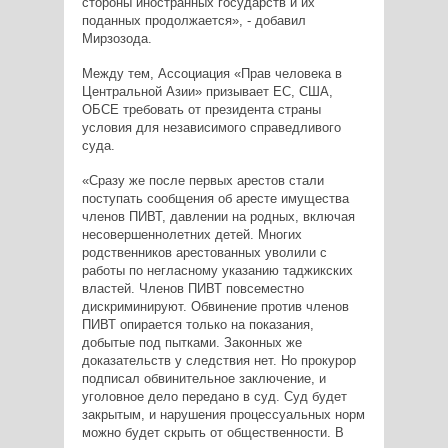
стороны иностранных государств и их
поданных продолжается», - добавил
Мирзозода.
Между тем, Ассоциация «Прав человека в
Центральной Азии» призывает ЕС, США,
ОБСЕ требовать от президента страны
условия для независимого справедливого
суда.
«Сразу же после первых арестов стали
поступать сообщения об аресте имущества
членов ПИВТ, давлении на родных, включая
несовершеннолетних детей. Многих
родственников арестованных уволили с
работы по негласному указанию таджикских
властей. Членов ПИВТ повсеместно
дискриминируют. Обвинение против членов
ПИВТ опирается только на показания,
добытые под пытками. Законных же
доказательств у следствия нет. Но прокурор
подписал обвинительное заключение, и
уголовное дело передано в суд. Суд будет
закрытым, и нарушения процессуальных норм
можно будет скрыть от общественности. В