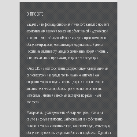
О ПРОЕКТЕ
Задачами информационно-аналитического канала с момента
его появления является донесение объективной и достоверной
информации о событиях в России и мире и происходящих в
обществе процессах, консолидация мусульманской уммы
России, выявление случаев дискриминации по религиозным
и национальным признакам, защита прав верующих.
«Ансар.Ru» имеет собственных корреспондентов в различных
регионах России и предлагает вниманию читателей как
оперативную новостную информацию, так и эксклюзивные
аналитические статьи, обзоры, религиозно-богословские
материалы, мнения известных экспертов по различным
вопросам.
Материалы, публикуемые на «Ансар.Ru», рассчитаны на
самую широкую аудиторию. Сайт освещает как собственно
религиозную, так и политическую, экономическую, культурную,
общественную жизнь мусульман России и зарубежья. Одной из