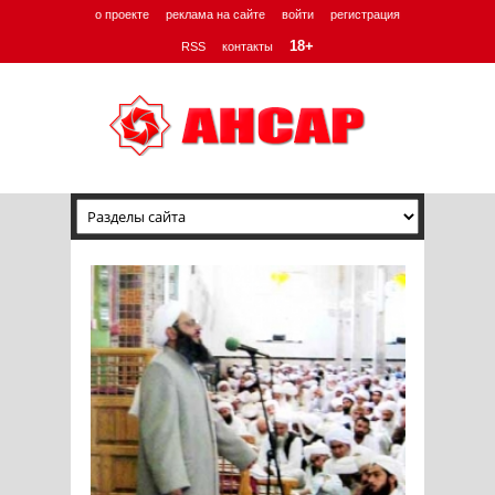
о проекте
реклама на сайте
войти
регистрация
18+
RSS
контакты