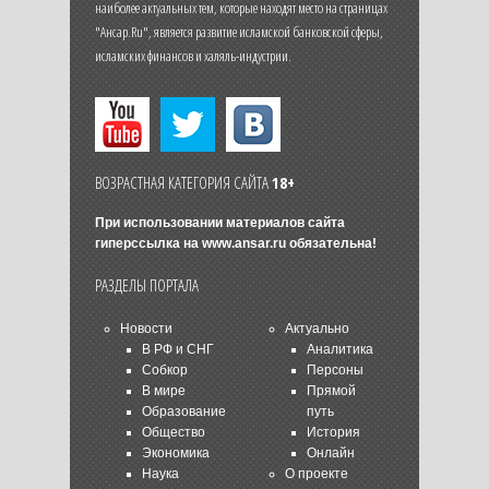
наиболее актуальных тем, которые находят место на страницах
"Ансар.Ru", является развитие исламской банковской сферы,
исламских финансов и халяль-индустрии.
ВОЗРАСТНАЯ КАТЕГОРИЯ САЙТА
18+
При использовании материалов сайта
гиперссылка на
www.ansar.ru
обязательна!
РАЗДЕЛЫ ПОРТАЛА
Новости
Актуально
В РФ и СНГ
Аналитика
Собкор
Персоны
В мире
Прямой
Образование
путь
Общество
История
Экономика
Онлайн
Наука
О проекте