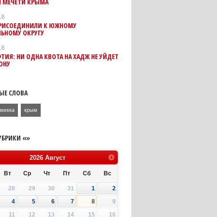
Й МЕЧЕТИ КРЫМА
16
РИСОЕДИНИЛИ К ЮЖНОМУ
ЛЬНОМУ ОКРУГУ
16
ИЯ: НИ ОДНА КВОТА НА ХАДЖ НЕ УЙДЕТ
ОНУ
ЫЕ СЛОВА
мекка
крым
УБРИКИ «»
2026
Август
Вт
Ср
Чт
Пт
Сб
Вс
28
29
30
31
1
2
4
5
6
7
8
9
11
12
13
14
15
16