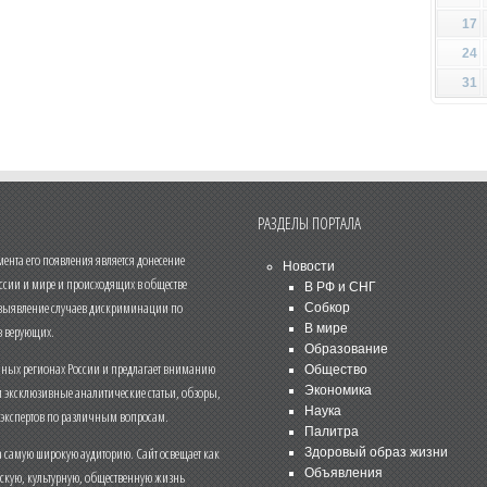
17
24
31
РАЗДЕЛЫ ПОРТАЛА
нта его появления является донесение
Новости
ссии и мире и происходящих в обществе
В РФ и СНГ
 выявление случаев дискриминации по
Собкор
В мире
 верующих.
Образование
чных регионах России и предлагает вниманию
Общество
и эксклюзивные аналитические статьи, обзоры,
Экономика
Наука
 экспертов по различным вопросам.
Палитра
 самую широкую аудиторию. Сайт освещает как
Здоровый образ жизни
Объявления
ескую, культурную, общественную жизнь