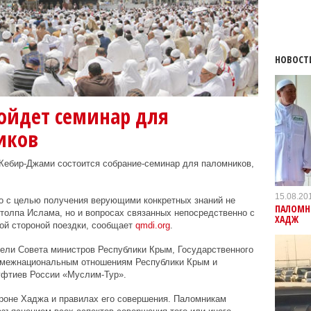
НОВОСТ
ойдет семинар для
иков
 Кебир-Джами состоится собрание-семинар для паломников,
15.08.20
о с целью получения верующими конкретных знаний не
ПАЛОМН
столпа Ислама, но и вопросах связанных непосредственно с
ХАДЖ
ой стороной поездки, сообщает
qmdi.org
.
ели Совета министров Республики Крым, Государственного
 межнациональным отношениям Республики Крым и
уфтиев России «Муслим-Тур».
ороне Хаджа и правилах его совершения. Паломникам