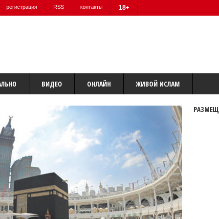
регистрация
RSS
контакты
18+
АЛЬНО
ВИДЕО
ОНЛАЙН
ЖИВОЙ ИСЛАМ
РАЗМЕЩ