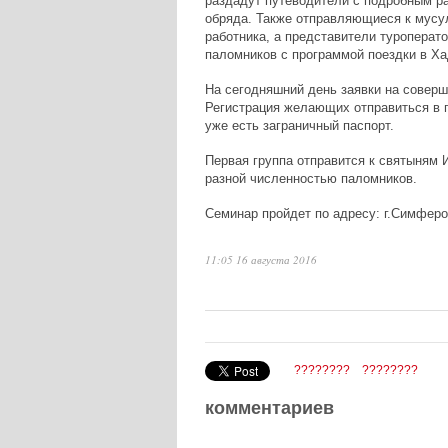
раздадут путеводители с подробным ра
обряда. Также отправляющиеся к мусу
работника, а представители туроперат
паломников с программой поездки в Ха
На сегодняшний день заявки на совер
Регистрация желающих отправиться в п
уже есть заграничный паспорт.
Первая группа отправится к святыням И
разной численностью паломников.
Семинар пройдет по адресу: г.
Симфероп
11:05 16 августа 2016
????????
????????
комментариев