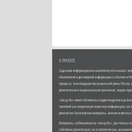
О ПРОЕКТЕ
Задачами информационно-аналитического канала с моме
объективной и достоверной информации о событиях в Ро
процессах, консолидация мусульманской уммы России,
религиозным и национальным признакам, защита прав
«Ансар.Ru» имеет собственных корреспондентов в разли
читателей как оперативную новостную информацию, так 
религиозно-богословские материалы, мнения известных
Материалы, публикуемые на «Ансар.Ru», рассчитаны на
собственно религиозную, так и политическую, экономич