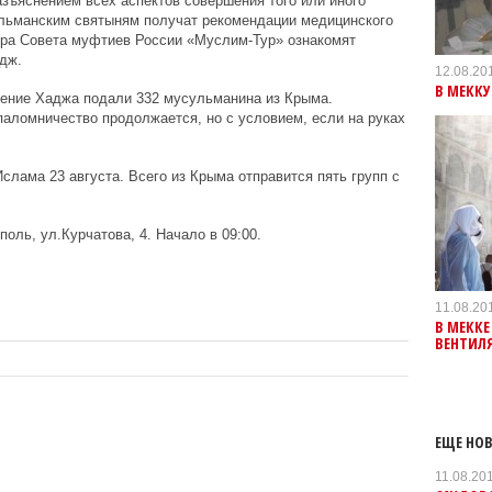
зъяснением всех аспектов совершения того или иного
льманским святыням получат рекомендации медицинского
ора Совета муфтиев России «Муслим-Тур» ознакомят
дж.
12.08.20
В МЕКК
шение Хаджа подали 332 мусульманина из Крыма.
аломничество продолжается, но с условием, если на руках
слама 23 августа. Всего из Крыма отправится пять групп с
оль, ул.Курчатова, 4.
Начало в 09:00.
11.08.20
В МЕКК
ВЕНТИЛ
ЕЩЕ НОВ
11.08.20