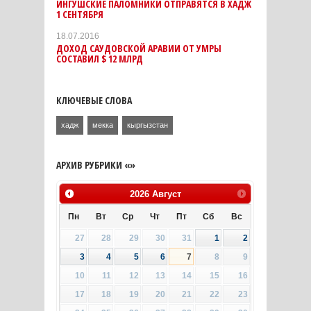
ИНГУШСКИЕ ПАЛОМНИКИ ОТПРАВЯТСЯ В ХАДЖ
1 СЕНТЯБРЯ
18.07.2016
ДОХОД САУДОВСКОЙ АРАВИИ ОТ УМРЫ
СОСТАВИЛ $ 12 МЛРД
КЛЮЧЕВЫЕ СЛОВА
хадж
мекка
кыргызстан
АРХИВ РУБРИКИ «»
2026
Август
Пн
Вт
Ср
Чт
Пт
Сб
Вс
27
28
29
30
31
1
2
3
4
5
6
7
8
9
10
11
12
13
14
15
16
17
18
19
20
21
22
23