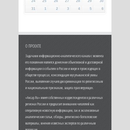
24
25
26
27
28
29
30
31
1
2
3
4
5
6
О ПРОЕКТЕ
Задачами информационно-аналитического канала с момента
его появления является донесение объективной и достоверной
информации о событиях в России и мире и происходящих в
обществе процессах, консолидация мусульманской уммы
России, выявление случаев дискриминации по религиозным
и национальным признакам, защита прав верующих.
«Ансар.Ru» имеет собственных корреспондентов в различных
регионах России и предлагает вниманию читателей как
оперативную новостную информацию, так и эксклюзивные
аналитические статьи, обзоры, религиозно-богословские
материалы, мнения известных экспертов по различным
вопросам.