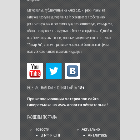
Материалы, публикуемые на «Ансар.Ru», рассчитаны на
самую широкую аудиторию. Сайт освещает как собственно
религиозную, так и политическую, экономическую, культурную,
общественную жизнь мусульман России и зарубежья. Одной из
наиболее актуальных тем, которые находят место на страницах
"Ансар.Ru", является развитие исламской банковской сферы,
исламских финансов и халяль-индустрии.
ВОЗРАСТНАЯ КАТЕГОРИЯ САЙТА
18+
При использовании материалов сайта
гиперссылка на
www.ansar.ru
обязательна!
РАЗДЕЛЫ ПОРТАЛА
Новости
Актуально
В РФ и СНГ
Аналитика