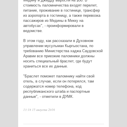
Медину и Джидду выросли на $50. В
стоимость паломничества входят перелет,
питание, проживание в гостинице, трансфер
из аэропорта в гостиницу, а также перевозка
пассажиров из Медины в Мекку на
автобусах", - проинформировали в
ведомстве.
В этом году, как рассказали в Духовном
управлении мусульман Кыргызстана, по
требованию Министерства хаджа Саудовской
Аравии все приезжие паломники должны
носить специальный браслет, где будут
храниться все их данные.
"Браслет поможет паломнику найти свой
отель, в случае, если он потерялся, там
содержатся номер телефона, код
республиканского штаба и паспортные
данные", - отметили в ДУМК.
13:18 15 августа 2016