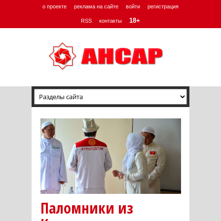
о проекте
реклама на сайте
войти
регистрация
18+
RSS
контакты
Паломники из