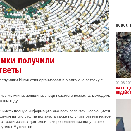
НОВОСТ
ники получили
тветы
еспублики Ингушетия организовал в Малгобеке встречу с
01.08.20
НА СПЕЦ
НЕДЕЙС
лись мужчины, женщины, люди пожилого возраста, молодежь
этом году.
и иметь полную информацию обо всех аспектах, касающихся
ения пятого столпа ислама, а также получить ответы на все
от религиозных деятелей, в мероприятии принял участие
дуллах Мургустов.