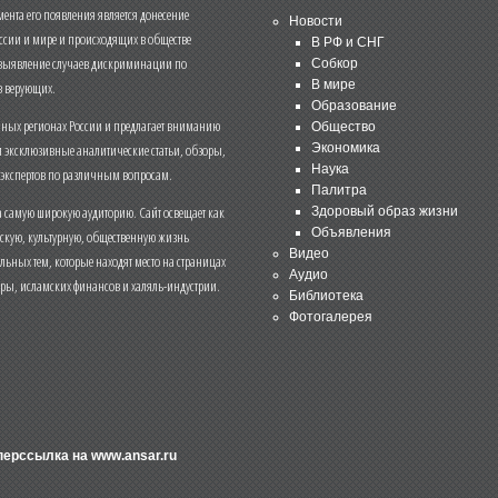
нта его появления является донесение
Новости
ссии и мире и происходящих в обществе
В РФ и СНГ
 выявление случаев дискриминации по
Собкор
В мире
 верующих.
Образование
чных регионах России и предлагает вниманию
Общество
и эксклюзивные аналитические статьи, обзоры,
Экономика
Наука
 экспертов по различным вопросам.
Палитра
 самую широкую аудиторию. Сайт освещает как
Здоровый образ жизни
Объявления
ескую, культурную, общественную жизнь
Видео
льных тем, которые находят место на страницах
Аудио
еры, исламских финансов и халяль-индустрии.
Библиотека
Фотогалерея
иперссылка на
www.ansar.ru