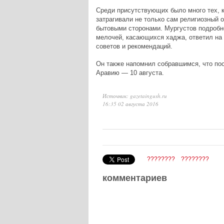
Среди присутствующих было много тех, 
затрагивали не только сам религиозный 
бытовыми сторонами. Мургустов подробно
мелочей, касающихся хаджа, ответил на 
советов и рекомендаций.
Он также напомнил собравшимся, что по
Аравию — 10 августа.
Источник: gazetaingush.ru
16:35 02 августа 2016
????????
????????
комментариев