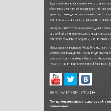
Задачами информационно-аналитического канала с моме
объективной и достоверной информации о событиях в Ро
процессах, консолидация мусульманской уммы России,
религиозным и национальным признакам, защита прав
«Ансар.Ru» имеет собственных корреспондентов в разли
читателей как оперативную новостную информацию, так 
религиозно-богословские материалы, мнения известных
Материалы, публикуемые на «Ансар.Ru», рассчитаны на
собственно религиозную, так и политическую, экономич
мусульман России и зарубежья. Одной из наиболее актуа
"Ансар.Ru", является развитие исламской банковской сф
ВОЗРАСТНАЯ КАТЕГОРИЯ САЙТА
18+
При использовании материалов сайта г
обязательна!