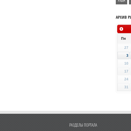
хадж
АРХИВ Р
Пн
27
3
10
17
24
31
РАЗДЕЛЫ ПОРТАЛА