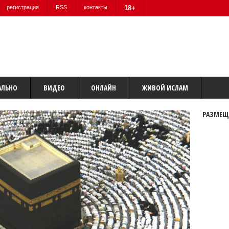
регистрация
RSS
контакты
18+
АЛЬНО
ВИДЕО
ОНЛАЙН
ЖИВОЙ ИСЛАМ
РАЗМЕЩ