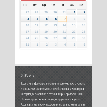
Пн
Вт
Ср
Чт
Пт
Сб
Вс
27
28
29
30
31
1
2
3
4
5
6
7
8
9
10
11
12
13
14
15
16
17
18
19
20
21
22
23
24
25
26
27
28
29
30
31
1
2
3
4
5
6
О ПРОЕКТЕ
Задачами информационно-аналитического канала с момента
его появления является донесение объективной и достоверной
информации о событиях в России и мире и происходящих в
обществе процессах, консолидация мусульманской уммы
России, выявление случаев дискриминации по религиозным