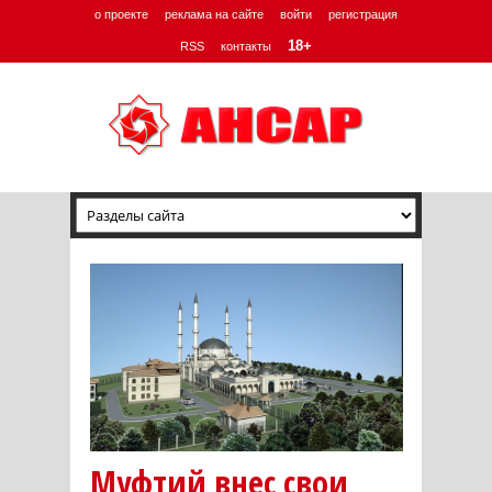
о проекте
реклама на сайте
войти
регистрация
18+
RSS
контакты
Муфтий внес свои