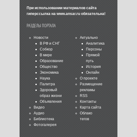
При использовании материалов сайта
гиперссылка на
www.ansar.ru
обязательна!
РАЗДЕЛЫ ПОРТАЛА
Новости
Актуально
В РФ и СНГ
Аналитика
Собкор
Персоны
В мире
Прямой
Образование
путь
Общество
История
Экономика
Онлайн
Наука
О проекте
Палитра
Размещение
Здоровый
рекламы
образ жизни
RSS
Объявления
Контакты
Видео
Карта сайта
Аудио
Облако
Библиотека
тегов
Фотогалерея