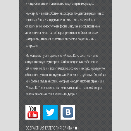
и национальным признакам, защита прав верующих.
«Ансар.Ru» имеет собственных корреспондентов в различных
регионах России и предлагает вниманию читателей как
оперативную новостную информацию, так и эксклюзивные
аналитические статьи, обзоры, религиозно-богословские
материалы, мнения известных экспертов по различным
вопросам.
Материалы, публикуемые на «Ансар.Ru», рассчитаны на
самую широкую аудиторию. Сайт освещает как собственно
религиозную, так и политическую, экономическую, культурную,
общественную жизнь мусульман России и зарубежья. Одной из
наиболее актуальных тем, которые находят место на страницах
"Ансар.Ru", является развитие исламской банковской сферы,
исламских финансов и халяль-индустрии.
ВОЗРАСТНАЯ КАТЕГОРИЯ САЙТА
18+