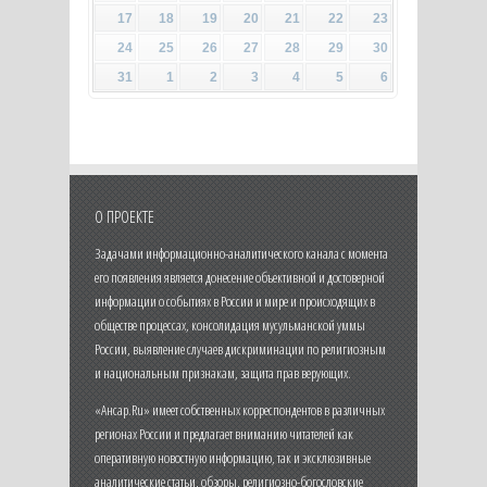
17
18
19
20
21
22
23
24
25
26
27
28
29
30
31
1
2
3
4
5
6
О ПРОЕКТЕ
Задачами информационно-аналитического канала с момента
его появления является донесение объективной и достоверной
информации о событиях в России и мире и происходящих в
обществе процессах, консолидация мусульманской уммы
России, выявление случаев дискриминации по религиозным
и национальным признакам, защита прав верующих.
«Ансар.Ru» имеет собственных корреспондентов в различных
регионах России и предлагает вниманию читателей как
оперативную новостную информацию, так и эксклюзивные
аналитические статьи, обзоры, религиозно-богословские