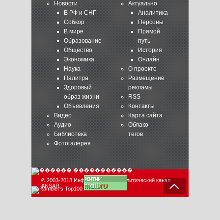
Новости
Актуально
В РФ и СНГ
Аналитика
Собкор
Персоны
В мире
Прямой
Образование
путь
Общество
История
Экономика
Онлайн
Наука
О проекте
Палитра
Размещение
Здоровый
рекламы
образ жизни
RSS
Объявления
Контакты
Видео
Карта сайта
Аудио
Облако
Библиотека
тегов
Фотогалерея
© 2003-2018 Информационно-аналитический канал
ANSAR