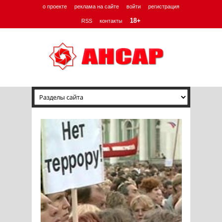
о проекте
реклама на сайте
войти
регистрация
18+
RSS
контакты