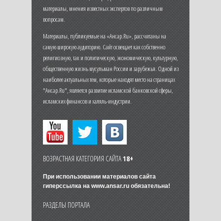
материалы, мнения известных экспертов по различным
вопросам.
Материалы, публикуемые на «Ансар.Ru», рассчитаны на
самую широкую аудиторию. Сайт освещает как собственно
религиозную, так и политическую, экономическую, культурную,
общественную жизнь мусульман России и зарубежья. Одной из
наиболее актуальных тем, которые находят место на страницах
"Ансар.Ru", является развитие исламской банковской сферы,
исламских финансов и халяль-индустрии.
ВОЗРАСТНАЯ КАТЕГОРИЯ САЙТА
18+
При использовании материалов сайта
гиперссылка на
www.ansar.ru
обязательна!
РАЗДЕЛЫ ПОРТАЛА