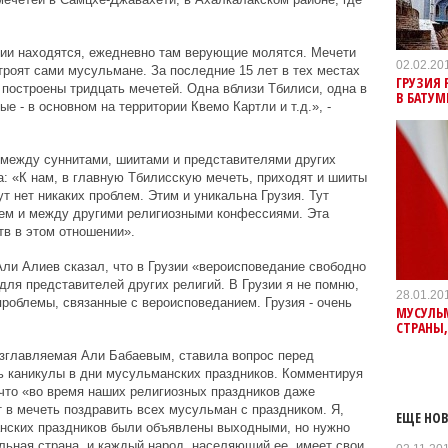
нии находятся, ежедневно там верующие молятся. Мечети
02.02.20
троят сами мусульмане. За последние 15 лет в тех местах
ГРУЗИЯ 
 построены тридцать мечетей. Одна вблизи Тбилиси, одна в
В БАТУМ
е - в основном на территории Квемо Картли и т.д.», -
 между суннитами, шиитами и представителями других
: «К нам, в главную Тбилисскую мечеть, приходят и шииты
ут нет никаких проблем. Этим и уникальна Грузия. Тут
лем и между другими религиозными конфессиями. Эта
тв в этом отношении».
ли Алиев сказал, что в Грузии «вероисповедание свободно
 для представителей других религий. В Грузии я не помню,
28.01.20
 проблемы, связанные с вероисповеданием. Грузия - очень
МУСУЛЬМ
СТРАНЫ
озглавляемая Али Бабаевым, ставила вопрос перед
ь каникулы в дни мусульманских праздников. Комментируя
что «во время наших религиозных праздников даже
 в мечеть поздравить всех мусульман с праздником. Я,
ЕЩЕ НОВ
анских праздников были объявлены выходными, но нужно
альная страна, и каждый народ, населяющий ее, имеет свои