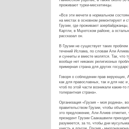
проживают турки-месхетинцы.
«Все эти мечети в нормальном состоя
на местах в основном ремонтируют и с
Грузии, где проживают азербайджанцы,
Картли, в Мцхетском районе, а остальны
рассказал он.
В Грузии не существует таких проблем
течений Ислама, по словам Али Алиева
и сунниты и вместе молятся. Так, что т
вообще нет никаких религиозных проб
примерная страна для других государс
Говоря о соблюдении прав верующих, А
как для православных, так и для нас и
чтоб по этой части возникали какие-то
толерантная страна».
Организация «Грузия – моя родина», в
правительством Грузии, чтобы объявит
это предложение, Али Алиев отметил, 
президент Грузии Саакашвили приходит
разумеется, за то, чтобы дни мусульм
учесть и другое. Грузия - многонацион