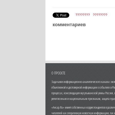
????????
????????
комментариев
О ПРОЕКТЕ
Задачами информационно-аналитического канала с моме
объективной и достоверной информации о событиях в Ро
процессах, консолидация мусульманской уммы России,
религиозным и национальным признакам, защита прав
«Ансар.Ru» имеет собственных корреспондентов в разли
читателей как оперативную новостную информацию, так 