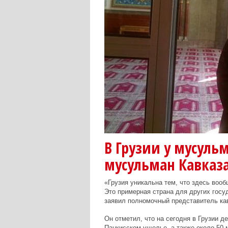
В Грузии у мусуль
мусульман Кавказа
«Грузия уникальна тем, что здесь воо
Это примерная страна для других госу
заявил полномочный представитель ка
Он отметил, что на сегодня в Грузии д
Панкисском ущелье, а также около 50 