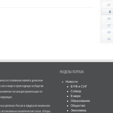
27
3
10
17
24
31
РАЗДЕЛЫ ПОРТАЛА
нта его появления является донесение
Новости
ссии и мире и происходящих в обществе
В РФ и СНГ
 выявление случаев дискриминации по
Собкор
В мире
 верующих.
Образование
чных регионах России и предлагает вниманию
Общество
и эксклюзивные аналитические статьи, обзоры,
Экономика