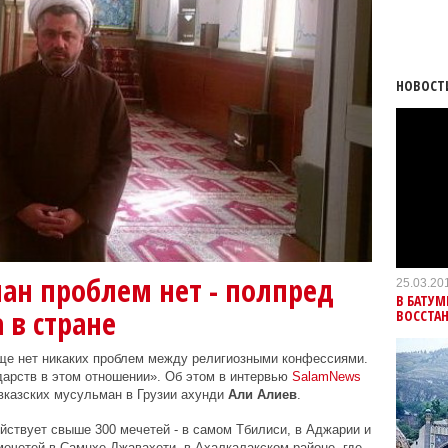
НОВОСТ
ман проблем нет - полпред
25.03.20
В БАТУ
 в стране
ВОССТА
бще нет никаких проблем между религиозными конфессиями.
дарств в этом отношении». Об этом в интервью
SalamNews
вказских мусульман в Грузии ахунди
Али Алиев
.
ействует свыше 300 мечетей - в самом Тбилиси, в Аджарии и
мечетей в Самцхе-Джавахети, в Ахалкалакском районе, где