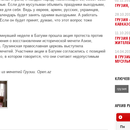
02.11.20
озные. Если для мусульман объявить праздники выходными,
ГРУЗИЯ,
же для себя. Ведь у евреев, армян, русских, украинцев,
28.10.20
календарь будет занять одними выходными. А работать
ГРУЗИЯ 
 Если он будет принят, думаю, что этот вопрос тоже
КАВКАЗ
11.10.20
 минувшей неделе в Батуми прошла акция протеста против
ГРУЗИЯ
шения о восстановлении исторической мечети Азизе,
ЖИТЕЛЕЙ
. Грузинская православная церковь выступила
мечетей. Участники акции в Батуми согласились с позицией
14.04.20
В ГРУЗИ
о, в котором говорится, что они считают недопустимым
МУСУЛЬ
 из мечетей Грузии. Open.az
КЛЮЧЕВ
грузия
АРХИВ Р
Пн