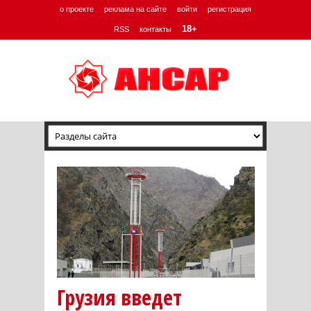
о проекте
реклама на сайте
войти
регистрация
18+
RSS
контакты
Грузия введет