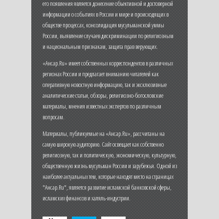
его появления является донесение объективной и достоверной
информации о событиях в России и мире и происходящих в
обществе процессах, консолидация мусульманской уммы
России, выявление случаев дискриминации по религиозным
и национальным признакам, защита прав верующих.
«Ансар.Ru» имеет собственных корреспондентов в различных
регионах России и предлагает вниманию читателей как
оперативную новостную информацию, так и эксклюзивные
аналитические статьи, обзоры, религиозно-богословские
материалы, мнения известных экспертов по различным
вопросам.
Материалы, публикуемые на «Ансар.Ru», рассчитаны на
самую широкую аудиторию. Сайт освещает как собственно
религиозную, так и политическую, экономическую, культурную,
общественную жизнь мусульман России и зарубежья. Одной из
наиболее актуальных тем, которые находят место на страницах
"Ансар.Ru", является развитие исламской банковской сферы,
исламских финансов и халяль-индустрии.