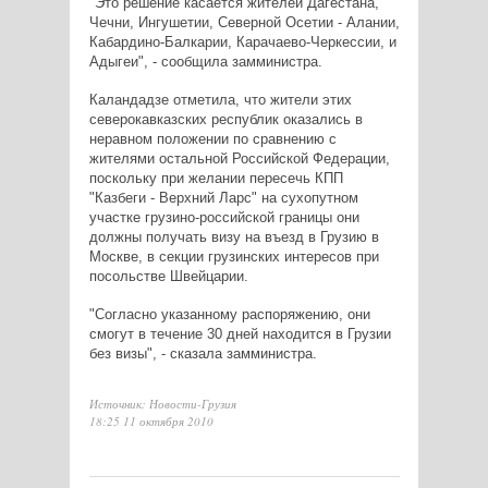
"Это решение касается жителей Дагестана,
Чечни, Ингушетии, Северной Осетии - Алании,
Кабардино-Балкарии, Карачаево-Черкессии, и
Адыгеи", - сообщила замминистра.
Каландадзе отметила, что жители этих
северокавказских республик оказались в
неравном положении по сравнению с
жителями остальной Российской Федерации,
поскольку при желании пересечь КПП
"Казбеги - Верхний Ларс" на сухопутном
участке грузино-российской границы они
должны получать визу на въезд в Грузию в
Москве, в секции грузинских интересов при
посольстве Швейцарии.
"Согласно указанному распоряжению, они
смогут в течение 30 дней находится в Грузии
без визы", - сказала замминистра.
Источник: Новости-Грузия
18:25 11 октября 2010