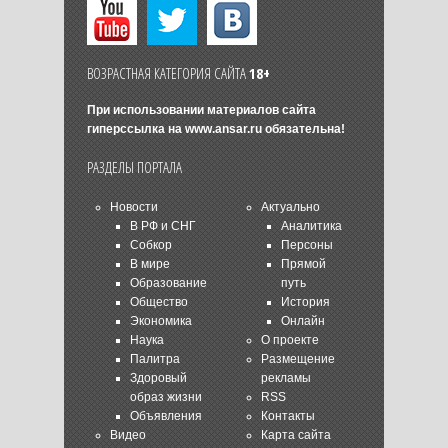
ВОЗРАСТНАЯ КАТЕГОРИЯ САЙТА
18+
При использовании материалов сайта
гиперссылка на
www.ansar.ru
обязательна!
РАЗДЕЛЫ ПОРТАЛА
Новости
Актуально
В РФ и СНГ
Аналитика
Собкор
Персоны
В мире
Прямой
Образование
путь
Общество
История
Экономика
Онлайн
Наука
О проекте
Палитра
Размещение
Здоровый
рекламы
образ жизни
RSS
Объявления
Контакты
Видео
Карта сайта