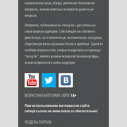
аналитические статьи, обзоры, религиозно-богословские
материалы, мнения известных экспертов по различным
вопросам.
Материалы, публикуемые на «Ансар.Ru», рассчитаны на
самую широкую аудиторию. Сайт освещает как собственно
религиозную, так и политическую, экономическую, культурную,
общественную жизнь мусульман России и зарубежья. Одной из
наиболее актуальных тем, которые находят место на страницах
"Ансар.Ru", является развитие исламской банковской сферы,
исламских финансов и халяль-индустрии.
ВОЗРАСТНАЯ КАТЕГОРИЯ САЙТА
18+
При использовании материалов сайта
гиперссылка на
www.ansar.ru
обязательна!
РАЗДЕЛЫ ПОРТАЛА