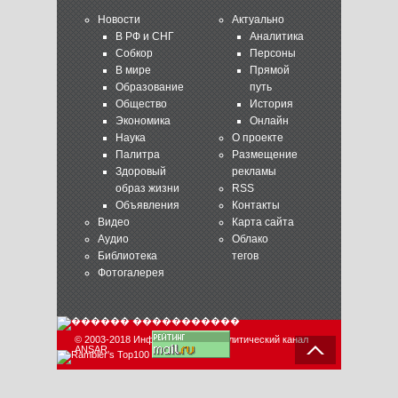
Новости
Актуально
В РФ и СНГ
Аналитика
Собкор
Персоны
В мире
Прямой
Образование
путь
Общество
История
Экономика
Онлайн
Наука
О проекте
Палитра
Размещение
Здоровый
рекламы
образ жизни
RSS
Объявления
Контакты
Видео
Карта сайта
Аудио
Облако
Библиотека
тегов
Фотогалерея
© 2003-2018 Информационно-аналитический канал
ANSAR