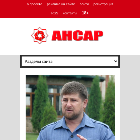
о проекте
реклама на сайте
войти
регистрация
18+
RSS
контакты