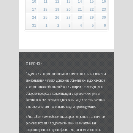
10
11
12
13
14
15
16
17
18
19
20
21
22
23
24
25
26
27
28
29
30
31
1
2
3
4
5
6
О ПРОЕКТЕ
Задачами информационно-аналитического канала с момента
его появления является донесение объективной и достоверной
информации о событиях в России и мире и происходящих в
обществе процессах, консолидация мусульманской уммы
России, выявление случаев дискриминации по религиозным
и национальным признакам, защита прав верующих.
«Ансар.Ru» имеет собственных корреспондентов в различных
регионах России и предлагает вниманию читателей как
оперативную новостную информацию, так и эксклюзивные