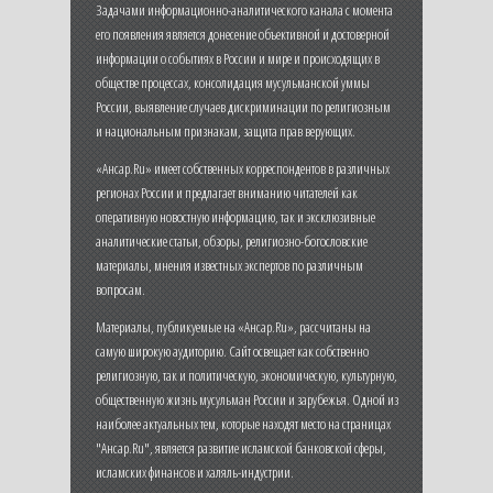
Задачами информационно-аналитического канала с момента
его появления является донесение объективной и достоверной
информации о событиях в России и мире и происходящих в
обществе процессах, консолидация мусульманской уммы
России, выявление случаев дискриминации по религиозным
и национальным признакам, защита прав верующих.
«Ансар.Ru» имеет собственных корреспондентов в различных
регионах России и предлагает вниманию читателей как
оперативную новостную информацию, так и эксклюзивные
аналитические статьи, обзоры, религиозно-богословские
материалы, мнения известных экспертов по различным
вопросам.
Материалы, публикуемые на «Ансар.Ru», рассчитаны на
самую широкую аудиторию. Сайт освещает как собственно
религиозную, так и политическую, экономическую, культурную,
общественную жизнь мусульман России и зарубежья. Одной из
наиболее актуальных тем, которые находят место на страницах
"Ансар.Ru", является развитие исламской банковской сферы,
исламских финансов и халяль-индустрии.