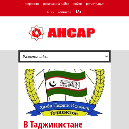
о проекте
реклама на сайте
войти
регистрация
18+
RSS
контакты
В Таджикистане