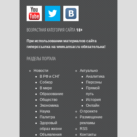
ВОЗРАСТНАЯ КАТЕГОРИЯ САЙТА
18+
При использовании материалов сайта
гиперссылка на
www.ansar.ru
обязательна!
РАЗДЕЛЫ ПОРТАЛА
Новости
Актуально
В РФ и СНГ
Аналитика
Собкор
Персоны
В мире
Прямой
Образование
путь
Общество
История
Экономика
Онлайн
Наука
О проекте
Палитра
Размещение
Здоровый
рекламы
образ жизни
RSS
Объявления
Контакты