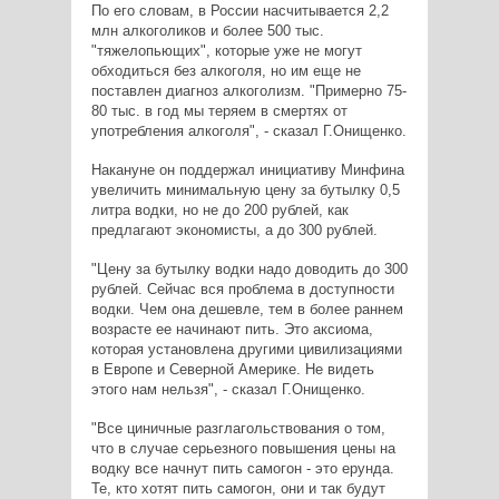
По его словам, в России насчитывается 2,2
млн алкоголиков и более 500 тыс.
"тяжелопьющих", которые уже не могут
обходиться без алкоголя, но им еще не
поставлен диагноз алкоголизм. "Примерно 75-
80 тыс. в год мы теряем в смертях от
употребления алкоголя", - сказал Г.Онищенко.
Накануне он поддержал инициативу Минфина
увеличить минимальную цену за бутылку 0,5
литра водки, но не до 200 рублей, как
предлагают экономисты, а до 300 рублей.
"Цену за бутылку водки надо доводить до 300
рублей. Сейчас вся проблема в доступности
водки. Чем она дешевле, тем в более раннем
возрасте ее начинают пить. Это аксиома,
которая установлена другими цивилизациями
в Европе и Северной Америке. Не видеть
этого нам нельзя", - сказал Г.Онищенко.
"Все циничные разглагольствования о том,
что в случае серьезного повышения цены на
водку все начнут пить самогон - это ерунда.
Те, кто хотят пить самогон, они и так будут