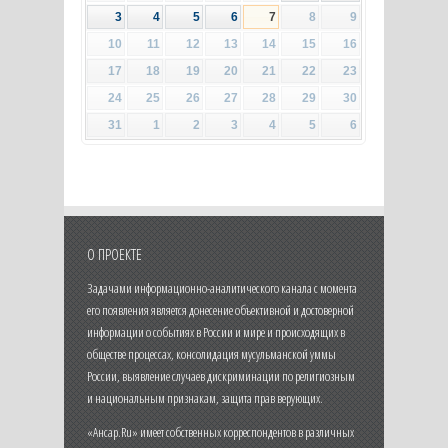
3
4
5
6
7
8
9
10
11
12
13
14
15
16
17
18
19
20
21
22
23
24
25
26
27
28
29
30
31
1
2
3
4
5
6
О ПРОЕКТЕ
Задачами информационно-аналитического канала с момента
его появления является донесение объективной и достоверной
информации о событиях в России и мире и происходящих в
обществе процессах, консолидация мусульманской уммы
России, выявление случаев дискриминации по религиозным
и национальным признакам, защита прав верующих.
«Ансар.Ru» имеет собственных корреспондентов в различных