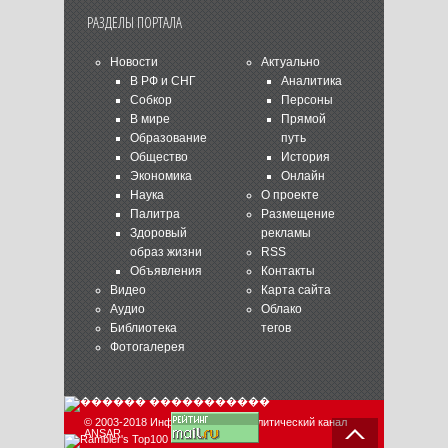
РАЗДЕЛЫ ПОРТАЛА
Новости
Актуально
В РФ и СНГ
Аналитика
Собкор
Персоны
В мире
Прямой
Образование
путь
Общество
История
Экономика
Онлайн
Наука
О проекте
Палитра
Размещение
Здоровый
рекламы
образ жизни
RSS
Объявления
Контакты
Видео
Карта сайта
Аудио
Облако
Библиотека
тегов
Фотогалерея
© 2003-2018 Информационно-аналитический канал
ANSAR