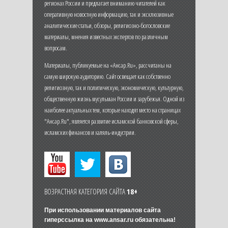
регионах России и предлагает вниманию читателей как
оперативную новостную информацию, так и эксклюзивные
аналитические статьи, обзоры, религиозно-богословские
материалы, мнения известных экспертов по различным
вопросам.
Материалы, публикуемые на «Ансар.Ru», рассчитаны на
самую широкую аудиторию. Сайт освещает как собственно
религиозную, так и политическую, экономическую, культурную,
общественную жизнь мусульман России и зарубежья. Одной из
наиболее актуальных тем, которые находят место на страницах
"Ансар.Ru", является развитие исламской банковской сферы,
исламских финансов и халяль-индустрии.
ВОЗРАСТНАЯ КАТЕГОРИЯ САЙТА
18+
При использовании материалов сайта
гиперссылка на
www.ansar.ru
обязательна!