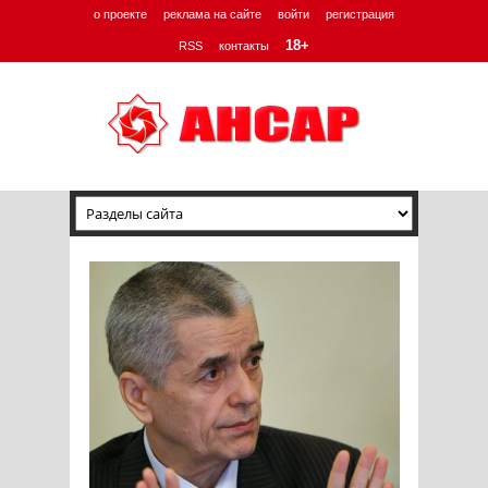
о проекте
реклама на сайте
войти
регистрация
18+
RSS
контакты