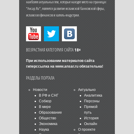
наиболее актуальных тем, которые находят место на страницах
"Ансар.Ru", является развитие исламской банковской сферы,
исламских финансов и халяль-индустрии.
ВОЗРАСТНАЯ КАТЕГОРИЯ САЙТА
18+
При использовании материалов сайта
гиперссылка на
www.ansar.ru
обязательна!
РАЗДЕЛЫ ПОРТАЛА
Новости
Актуально
В РФ и СНГ
Аналитика
Собкор
Персоны
В мире
Прямой
Образование
путь
Общество
История
Экономика
Онлайн
Наука
О проекте