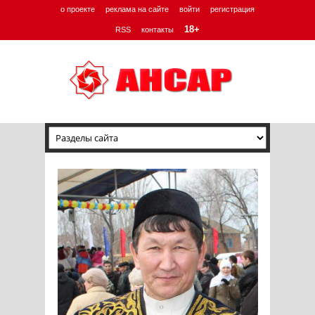
о проекте
реклама на сайте
войти
регистрация
18+
RSS
контакты