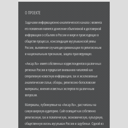
О ПРОЕКТЕ
Задачами информационно-аналитического канала с момента
его появления является донесение объективной и достоверной
информации о событиях в России и мире и происходящих в
обществе процессах, консолидация мусульманской уммы
России, выявление случаев дискриминации по религиозным
и национальным признакам, защита прав верующих.
«Ансар.Ru» имеет собственных корреспондентов в различных
регионах России и предлагает вниманию читателей как
оперативную новостную информацию, так и эксклюзивные
аналитические статьи, обзоры, религиозно-богословские
материалы, мнения известных экспертов по различным
вопросам.
Материалы, публикуемые на «Ансар.Ru», рассчитаны на
самую широкую аудиторию. Сайт освещает как собственно
религиозную, так и политическую, экономическую, культурную,
общественную жизнь мусульман России и зарубежья. Одной из