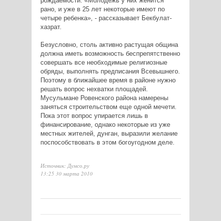
рождаемости. «Молодежь у них женится
рано, и уже в 25 лет некоторые имеют по
четыре ребенка», - рассказывает Бекбулат-
хазрат.
Безусловно, столь активно растущая община
должна иметь возможность беспрепятственно
совершать все необходимые религиозные
обряды, выполнять предписания Всевышнего.
Поэтому в ближайшее время в районе нужно
решать вопрос нехватки площадей.
Мусульмане Ровенского района намерены
заняться строительством еще одной мечети.
Пока этот вопрос упирается лишь в
финансирование, однако некоторые из уже
местных жителей, дунган, выразили желание
поспособствовать в этом богоугодном деле.
Источник: Думсо.ру
13:25 30 марта 2010