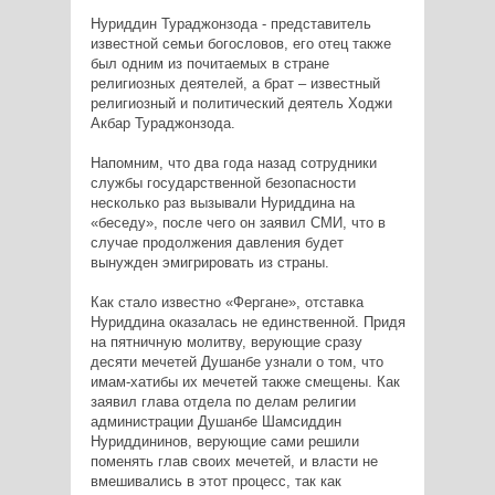
Нуриддин Тураджонзода - представитель
известной семьи богословов, его отец также
был одним из почитаемых в стране
религиозных деятелей, а брат – известный
религиозный и политический деятель Ходжи
Акбар Тураджонзода.
Напомним, что два года назад сотрудники
службы государственной безопасности
несколько раз вызывали Нуриддина на
«беседу», после чего он заявил СМИ, что в
случае продолжения давления будет
вынужден эмигрировать из страны.
Как стало известно «Фергане», отставка
Нуриддина оказалась не единственной. Придя
на пятничную молитву, верующие сразу
десяти мечетей Душанбе узнали о том, что
имам-хатибы их мечетей также смещены. Как
заявил глава отдела по делам религии
администрации Душанбе Шамсиддин
Нуриддининов, верующие сами решили
поменять глав своих мечетей, и власти не
вмешивались в этот процесс, так как