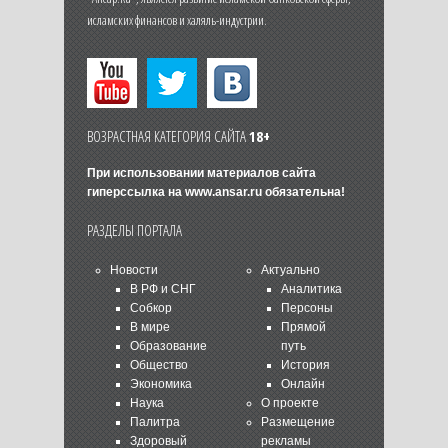
исламских финансов и халяль-индустрии.
ВОЗРАСТНАЯ КАТЕГОРИЯ САЙТА
18+
При использовании материалов сайта
гиперссылка на
www.ansar.ru
обязательна!
РАЗДЕЛЫ ПОРТАЛА
Новости
Актуально
В РФ и СНГ
Аналитика
Собкор
Персоны
В мире
Прямой
Образование
путь
Общество
История
Экономика
Онлайн
Наука
О проекте
Палитра
Размещение
Здоровый
рекламы