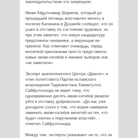
законодательством это запрещено.
Имам Абдулхамид Шарипов, который до
прошедшей пятницы возглавлял мечеть в
поселке Калинина в Душанбе сообщил, что он
ушел в отставку по состоянию здоровья, но
при этом заметил, что новую кандидатуру
предложили чиновники, а верующие ее
приняли. Как отмечают очевидцы, перед
молитвой прихожанам просто представили
новых имам-хатибов и никаких выборов они
«не заметили».
Эксперт аналитического Центра «Диалог» и
член политсовета Партии исламского
возрождения Таджикистана Хикматулло
Сайфуллозода не верит тому, что
одновременно десять имам-хатибов решили
уйти в отставку добровольно. «До нас уже
доходили слухи о том, что мэрия намерена
заменить имам-хатибов мечетей на тех, кто
будет лоялен к поручениям властей», -
отметил Сайфуллозода.
Между тем, эксперты указывают на то, что за