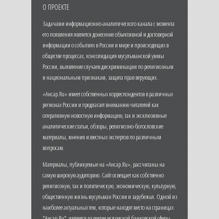
О ПРОЕКТЕ
Задачами информационно-аналитического канала с момента
его появления является донесение объективной и достоверной
информации о событиях в России и мире и происходящих в
обществе процессах, консолидация мусульманской уммы
России, выявление случаев дискриминации по религиозным
и национальным признакам, защита прав верующих.
«Ансар.Ru» имеет собственных корреспондентов в различных
регионах России и предлагает вниманию читателей как
оперативную новостную информацию, так и эксклюзивные
аналитические статьи, обзоры, религиозно-богословские
материалы, мнения известных экспертов по различным
вопросам.
Материалы, публикуемые на «Ансар.Ru», рассчитаны на
самую широкую аудиторию. Сайт освещает как собственно
религиозную, так и политическую, экономическую, культурную,
общественную жизнь мусульман России и зарубежья. Одной из
наиболее актуальных тем, которые находят место на страницах
"Ансар.Ru", является развитие исламской банковской сферы,