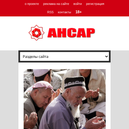
о проекте
реклама на сайте
войти
регистрация
18+
RSS
контакты