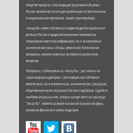
обществе процессах, консолидация мусульманской уммы
России, выявление случаев дискриминации по религиозным
и национальным признакам, защита прав верующих.
«Ансар.Ru» имеет собственных корреспондентов в различных
регионах России и предлагает вниманию читателей как
оперативную новостную информацию, так и эксклюзивные
аналитические статьи, обзоры, религиозно-богословские
материалы, мнения известных экспертов по различным
вопросам.
Материалы, публикуемые на «Ансар.Ru», рассчитаны на
самую широкую аудиторию. Сайт освещает как собственно
религиозную, так и политическую, экономическую, культурную,
общественную жизнь мусульман России и зарубежья. Одной из
наиболее актуальных тем, которые находят место на страницах
"Ансар.Ru", является развитие исламской банковской сферы,
исламских финансов и халяль-индустрии.