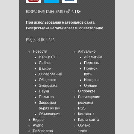
ВОЗРАСТНАЯ КАТЕГОРИЯ САЙТА
18+
При использовании материалов сайта
гиперссылка на
www.ansar.ru
обязательна!
РАЗДЕЛЫ ПОРТАЛА
Новости
Актуально
В РФ и СНГ
Аналитика
Собкор
Персоны
В мире
Прямой
Образование
путь
Общество
История
Экономика
Онлайн
Наука
О проекте
Палитра
Размещение
Здоровый
рекламы
образ жизни
RSS
Объявления
Контакты
Видео
Карта сайта
Аудио
Облако
Библиотека
тегов