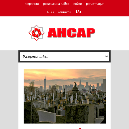
о проекте
реклама на сайте
войти
регистрация
18+
RSS
контакты