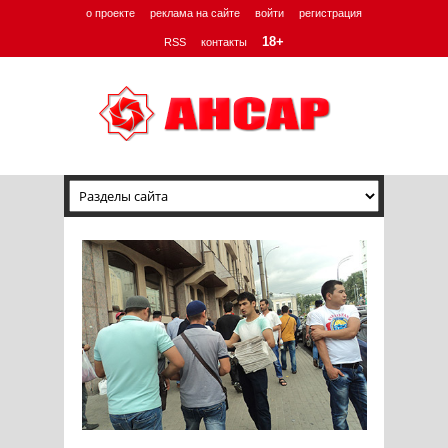
о проекте
реклама на сайте
войти
регистрация
18+
RSS
контакты