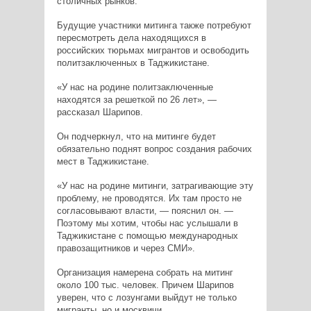
столичных рынков.
Будущие участники митинга также потребуют
пересмотреть дела находящихся в
российских тюрьмах мигрантов и освободить
политзаключенных в Таджикистане.
«У нас на родине политзаключенные
находятся за решеткой по 26 лет», —
рассказал Шарипов.
Он подчеркнул, что на митинге будет
обязательно поднят вопрос создания рабочих
мест в Таджикистане.
«У нас на родине митинги, затрагивающие эту
проблему, не проводятся. Их там просто не
согласовывают власти, — пояснил он. —
Поэтому мы хотим, чтобы нас услышали в
Таджикистане с помощью международных
правозащитников и через СМИ».
Организация намерена собрать на митинг
около 100 тыс. человек. Причем Шарипов
уверен, что с лозунгами выйдут не только
мигранты, но и москвичи.