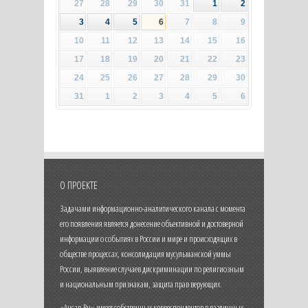
27
28
29
30
31
1
2
3
4
5
6
7
8
9
10
11
12
13
14
15
16
17
18
19
20
21
22
23
24
25
26
27
28
29
30
31
1
2
3
4
5
6
О ПРОЕКТЕ
Задачами информационно-аналитического канала с момента
его появления является донесение объективной и достоверной
информации о событиях в России и мире и происходящих в
обществе процессах, консолидация мусульманской уммы
России, выявление случаев дискриминации по религиозным
и национальным признакам, защита прав верующих.
«Ансар.Ru» имеет собственных корреспондентов в различных