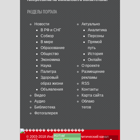
РАЗДЕЛЫ ПОРТАЛА
Новости
Актуально
В РФ и СНГ
Аналитика
Собкор
Персоны
В мире
Прямой
Образование
путь
Общество
История
Экономика
Онлайн
Наука
О проекте
Палитра
Размещение
Здоровый
рекламы
образ жизни
RSS
Объявления
Контакты
Видео
Карта сайта
Аудио
Облако
Библиотека
тегов
Фотогалерея
© 2003-2018 Информационно-аналитический канал
ANSAR