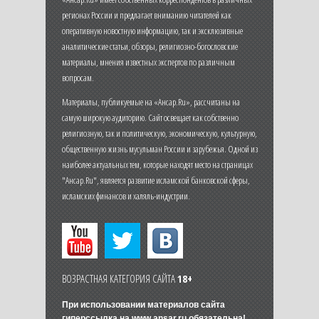
регионах России и предлагает вниманию читателей как
оперативную новостную информацию, так и эксклюзивные
аналитические статьи, обзоры, религиозно-богословские
материалы, мнения известных экспертов по различным
вопросам.
Материалы, публикуемые на «Ансар.Ru», рассчитаны на
самую широкую аудиторию. Сайт освещает как собственно
религиозную, так и политическую, экономическую, культурную,
общественную жизнь мусульман России и зарубежья. Одной из
наиболее актуальных тем, которые находят место на страницах
"Ансар.Ru", является развитие исламской банковской сферы,
исламских финансов и халяль-индустрии.
ВОЗРАСТНАЯ КАТЕГОРИЯ САЙТА
18+
При использовании материалов сайта
гиперссылка на
www.ansar.ru
обязательна!