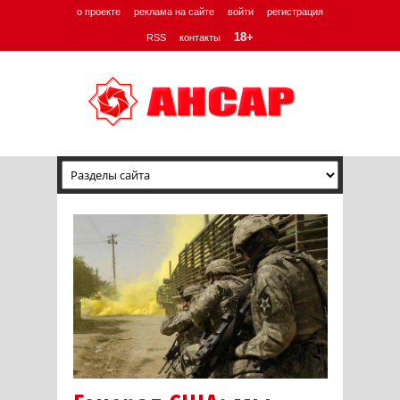
о проекте
реклама на сайте
войти
регистрация
18+
RSS
контакты