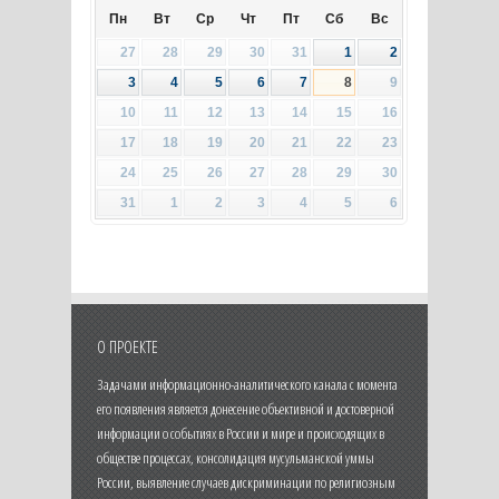
Пн
Вт
Ср
Чт
Пт
Сб
Вс
27
28
29
30
31
1
2
3
4
5
6
7
8
9
10
11
12
13
14
15
16
17
18
19
20
21
22
23
24
25
26
27
28
29
30
31
1
2
3
4
5
6
О ПРОЕКТЕ
Задачами информационно-аналитического канала с момента
его появления является донесение объективной и достоверной
информации о событиях в России и мире и происходящих в
обществе процессах, консолидация мусульманской уммы
России, выявление случаев дискриминации по религиозным