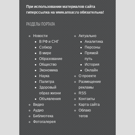
При использовании материалов сайта
гиперссылка на
www.ansar.ru
обязательна!
РАЗДЕЛЫ ПОРТАЛА
Новости
Актуально
В РФ и СНГ
Аналитика
Собкор
Персоны
В мире
Прямой
Образование
путь
Общество
История
Экономика
Онлайн
Наука
О проекте
Палитра
Размещение
Здоровый
рекламы
образ жизни
RSS
Объявления
Контакты
Видео
Карта сайта
Аудио
Облако
Библиотека
тегов
Фотогалерея