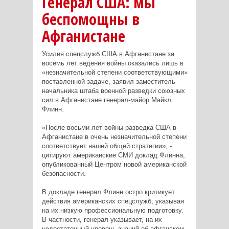
Генерал США: мы
беспомощны в
Афганистане
Усилия спецслужб США в Афганистане за
восемь лет ведения войны оказались лишь в
«незначительной степени соответствующими»
поставленной задаче, заявил заместитель
начальника штаба военной разведки союзных
сил в Афганистане генерал-майор Майкл
Флинн.
«После восьми лет войны разведка США в
Афганистане в очень незначительной степени
соответствует нашей общей стратегии», -
цитируют американские СМИ доклад Флинна,
опубликованный Центром новой американской
безопасности.
В докладе генерал Флинн остро критикует
действия американских спецслужб, указывая
на их низкую профессиональную подготовку.
В частности, генерал указывает, на их
недостаточный уровень знаний об афганском