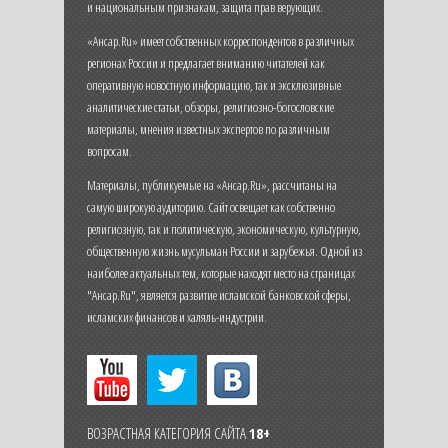
и национальным признакам, защита прав верующих.
«Ансар.Ru» имеет собственных корреспондентов в различных
регионах России и предлагает вниманию читателей как
оперативную новостную информацию, так и эксклюзивные
аналитические статьи, обзоры, религиозно-богословские
материалы, мнения известных экспертов по различным
вопросам.
Материалы, публикуемые на «Ансар.Ru», рассчитаны на
самую широкую аудиторию. Сайт освещает как собственно
религиозную, так и политическую, экономическую, культурную,
общественную жизнь мусульман России и зарубежья. Одной из
наиболее актуальных тем, которые находят место на страницах
"Ансар.Ru", является развитие исламской банковской сферы,
исламских финансов и халяль-индустрии.
ВОЗРАСТНАЯ КАТЕГОРИЯ САЙТА
18+