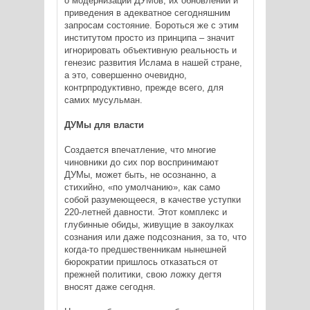
о модернизации ДУМов, их обновлении и
приведения в адекватное сегодняшним
запросам состояние. Бороться же с этим
институтом просто из принципа – значит
игнорировать объективную реальность и
генезис развития Ислама в нашей стране,
а это, совершенно очевидно,
контрпродуктивно, прежде всего, для
самих мусульман.
ДУМы для власти
Создается впечатление, что многие
чиновники до сих пор воспринимают
ДУМы, может быть, не осознанно, а
стихийно, «по умолчанию», как само
собой разумеющееся, в качестве уступки
220-летней давности. Этот комплекс и
глубинные обиды, живущие в закоулках
сознания или даже подсознания, за то, что
когда-то предшественникам нынешней
бюрократии пришлось отказаться от
прежней политики, свою ложку дегтя
вносят даже сегодня.