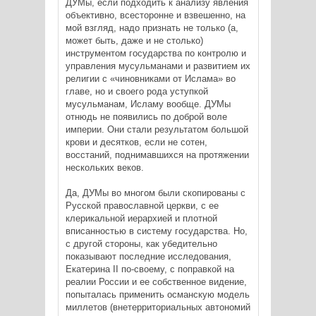
ДУМы, если подходить к анализу явления
объективно, всесторонне и взвешенно, на
мой взгляд, надо признать не только (а,
может быть, даже и не столько)
инструментом государства по контролю и
управления мусульманами и развитием их
религии с «чиновниками от Ислама» во
главе, но и своего рода уступкой
мусульманам, Исламу вообще. ДУМы
отнюдь не появились по доброй воле
империи. Они стали результатом большой
крови и десятков, если не сотен,
восстаний, поднимавшихся на протяжении
нескольких веков.
Да, ДУМы во многом были скопированы с
Русской православной церкви, с ее
клерикальной иерархией и плотной
вписанностью в систему государства. Но,
с другой стороны, как убедительно
показывают последние исследования,
Екатерина II по-своему, с поправкой на
реалии России и ее собственное видение,
попыталась применить османскую модель
миллетов (внетерриториальных автономий