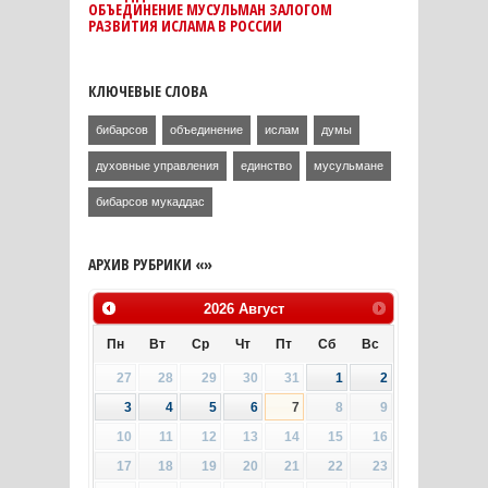
ОБЪЕДИНЕНИЕ МУСУЛЬМАН ЗАЛОГОМ
РАЗВИТИЯ ИCЛАМА В РОССИИ
КЛЮЧЕВЫЕ СЛОВА
бибарсов
объединение
ислам
думы
духовные управления
единство
мусульмане
бибарсов мукаддас
АРХИВ РУБРИКИ «»
2026
Август
Пн
Вт
Ср
Чт
Пт
Сб
Вс
27
28
29
30
31
1
2
3
4
5
6
7
8
9
10
11
12
13
14
15
16
17
18
19
20
21
22
23