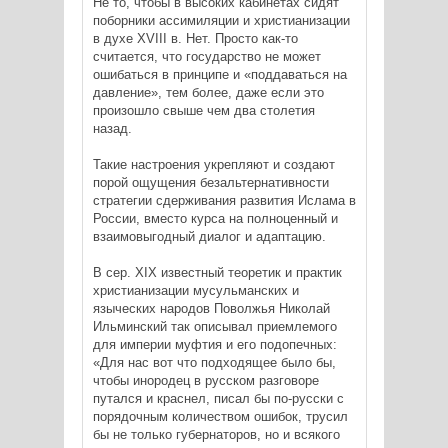
Не то, чтобы в высоких кабинетах сидят
поборники ассимиляции и христианизации
в духе XVIII в. Нет. Просто как-то
считается, что государство не может
ошибаться в принципе и «поддаваться на
давление», тем более, даже если это
произошло свыше чем два столетия
назад.
Такие настроения укрепляют и создают
порой ощущения безальтернативности
стратегии сдерживания развития Ислама в
России, вместо курса на полноценный и
взаимовыгодный диалог и адаптацию.
В сер. XIX известный теоретик и практик
христианизации мусульманских и
языческих народов Поволжья Николай
Ильминский так описывал приемлемого
для империи муфтия и его подопечных:
«Для нас вот что подходящее было бы,
чтобы инородец в русском разговоре
путался и краснел, писал бы по-русски с
порядочным количеством ошибок, трусил
бы не только губернаторов, но и всякого