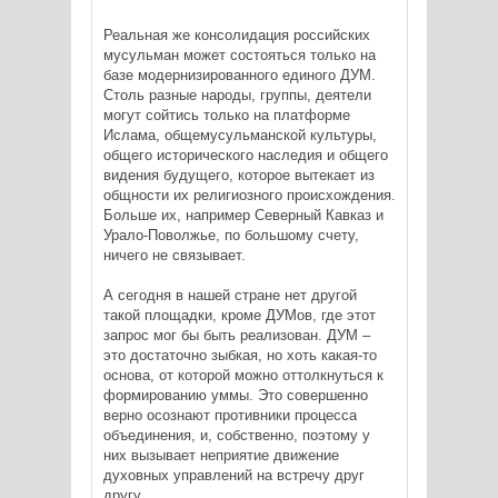
Реальная же консолидация российских
мусульман может состояться только на
базе модернизированного единого ДУМ.
Столь разные народы, группы, деятели
могут сойтись только на платформе
Ислама, общемусульманской культуры,
общего исторического наследия и общего
видения будущего, которое вытекает из
общности их религиозного происхождения.
Больше их, например Северный Кавказ и
Урало-Поволжье, по большому счету,
ничего не связывает.
А сегодня в нашей стране нет другой
такой площадки, кроме ДУМов, где этот
запрос мог бы быть реализован. ДУМ –
это достаточно зыбкая, но хоть какая-то
основа, от которой можно оттолкнуться к
формированию уммы. Это совершенно
верно осознают противники процесса
объединения, и, собственно, поэтому у
них вызывает неприятие движение
духовных управлений на встречу друг
другу.