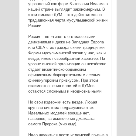
управлений как форм бытования Ислама в
нашей стране выглядит закономерным. В
этом смысле ДУМ – это действительно
традиционная черта мусульманской жизни
России.
Россия - не Египет с его массовыми
движениями и даже не Западная Европа
или США с их гражданскими традициями.
Формы мусульманской жизни у нас, как и
везде, имеют своеобразный характер. На
уровне высшей организации он неизбежно
отдает византийско-ордынским
официозным бюрократизмом с лесным
финно-угорским привкусом. При этом
взаимоотношения властей и ДУМов
остаются сложными и неоднозначными.
Но свои издержки есть везде. Любая
крупная система подразумевает их.
Идеальных моделей вообще нет,
наверное, за исключение джамаата
самого Пророка (мир ему).
Надо научиться вести исламский призыв в