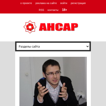
о проекте
реклама на сайте
войти
регистрация
18+
RSS
контакты