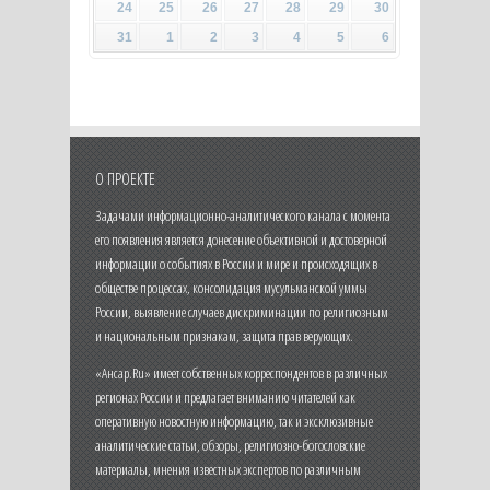
24
25
26
27
28
29
30
31
1
2
3
4
5
6
О ПРОЕКТЕ
Задачами информационно-аналитического канала с момента
его появления является донесение объективной и достоверной
информации о событиях в России и мире и происходящих в
обществе процессах, консолидация мусульманской уммы
России, выявление случаев дискриминации по религиозным
и национальным признакам, защита прав верующих.
«Ансар.Ru» имеет собственных корреспондентов в различных
регионах России и предлагает вниманию читателей как
оперативную новостную информацию, так и эксклюзивные
аналитические статьи, обзоры, религиозно-богословские
материалы, мнения известных экспертов по различным