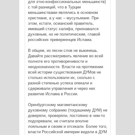
для этно-конфессиональных меньшинств)
с той разницей, что в Турции
меньшинствами являлись в основном
христиане, а у нас – мусульмане. При
этом, кстати, османский правитель,
имевший статус халифа, признавался
духовным, но не политическим, главой
российских приверженцев Ислама.
В общем, из песни слов не выкинешь.
Давайте рассматривать явление во всей
полноте его противоречивости и
неоднозначности. Власти на протяжении
всей истории существования ДУМов не
столько использовали их, сколько с
разной степенью успеха опекали и
сдерживали управления и через них
развитие Ислама в России.
Оренбургскому магометанскому
духовному собранию (тогдашнему ДУМ) не
доверяли, проверяли, постоянно в чем-то
подозревали, не считали вполне
лояльным и своим и отсекали. Более того,
власти Российской империи видели в ДУМ