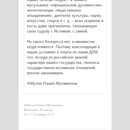
мусульман); «официальном духовенстве»,
интеллигенции, общественных
объединениях, деятелях культуры, науки,
искусства, спорта и т. д. – всех искренне и
пусть даже прагматично, связывающих
свою судьбу с Исламом, с уммой.
Но такого Конгресса нет, и неизвестно
когда появится. Поэтому консолидация в
наших условиях и пошла по линии ДУМ,
что, исходя из российских реалий,
характера нашего государства, генезиса
государственно-исламских отношений,
вполне закономерно.
Абдулла Ринат Мухаметов
Абдулла Ринат Мухаметов
Источник: Ислам.ру
00:11 14 января 2010