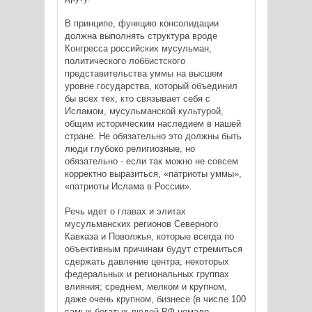
В принципе, функцию консолидации
должна выполнять структура вроде
Конгресса российских мусульман,
политического лоббистского
представительства уммы на высшем
уровне государства, который объединил
бы всех тех, кто связывает себя с
Исламом, мусульманской культурой,
общим историческим наследием в нашей
стране. Не обязательно это должны быть
люди глубоко религиозные, но
обязательно - если так можно не совсем
корректно выразиться, «патриоты уммы»,
«патриоты Ислама в России».
Речь идет о главах и элитах
мусульманских регионов Северного
Кавказа и Поволжья, которые всегда по
объективным причинам будут стремиться
сдержать давление центра; некоторых
федеральных и региональных группах
влияния; среднем, мелком и крупном,
даже очень крупном, бизнесе (в числе 100
самых богатых людей РФ немало