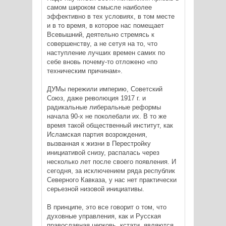
самом широком смысле наиболее
эффективно в тех условиях, в том месте
и в то время, в которое нас помещает
Всевышний, деятельно стремясь к
совершенству, а не сетуя на то, что
наступление лучших времен самих по
себе вновь почему-то отложено «по
техническим причинам».
ДУМы пережили империю, Советский
Союз, даже революция 1917 г. и
радикальные либеральные реформы
начала 90-х не поколебали их. В то же
время такой общественный институт, как
Исламская партия возрождения,
вызванная к жизни в Перестройку
инициативой снизу, распалась через
несколько лет после своего появления. И
сегодня, за исключением ряда республик
Северного Кавказа, у нас нет практически
серьезной низовой инициативы.
В принципе, это все говорит о том, что
духовные управления, как и Русская
православная церковь, кстати, являются