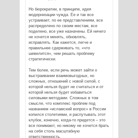
Но бюрократии, в принципе, идея
модернизации чужда. Ее и так все
устраивает, по ее представлениям, все
распределено по своим местам, все
поделено, все уже назначены. Ей ничего
не хочется менять, обновлять,
исправлять. Как кажется, легче и
правильнее сдерживать то, «что
шевелится», чем решать проблему
стратегически.
Тем более, если речь может зайти о
выстраивании взаимовыгодных, но
сложных, отношений с новой силой, с
которой нельзя будет не считаться и от
которой нельзя будет избавиться
силовыми методами. Сложных в том
смысле, что комплекс проблем под
названием «исламский вопрос» в России
копился столетиями, и распутывать этот
клубок, конечно, когда-то придется – это
все понимают, но никому не хочется брать
на себя столь масштабную
ответственность.