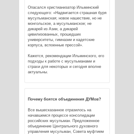
Опасался христианизатор Ильминский
следующего: «Надвигается страшная буря
мусульманская; новое нашествие, но не
монгольское, а мусульманское; не
дикарей из Азии, а дикарей
цивилизованных, прошедших
университеты, гимназии и кадетские
корпуса, вспоенные прессой».
Кажется, рекомендации Ильминского, его
подходы к работе с мусульманами и
страхи для некоторых и сегодня вполне
актуальны.
Почему боятся объединения ДУМов?
Все вышесказанное отразилось на
начавшемся процессе консолидации
российских мусульман. Предложенное
объединение Центрального духовного
управления мусульман, Совета муфтием