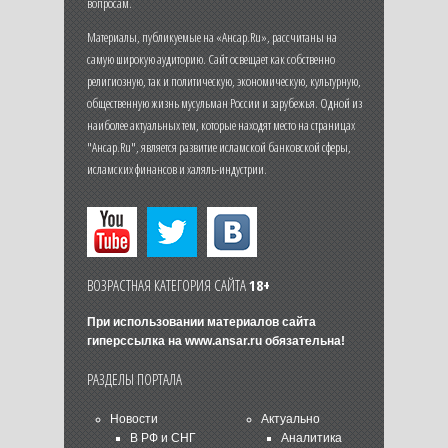
вопросам.
Материалы, публикуемые на «Ансар.Ru», рассчитаны на
самую широкую аудиторию. Сайт освещает как собственно
религиозную, так и политическую, экономическую, культурную,
общественную жизнь мусульман России и зарубежья. Одной из
наиболее актуальных тем, которые находят место на страницах
"Ансар.Ru", является развитие исламской банковской сферы,
исламских финансов и халяль-индустрии.
ВОЗРАСТНАЯ КАТЕГОРИЯ САЙТА
18+
При использовании материалов сайта
гиперссылка на
www.ansar.ru
обязательна!
РАЗДЕЛЫ ПОРТАЛА
Новости
Актуально
В РФ и СНГ
Аналитика