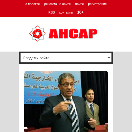
о проекте
реклама на сайте
войти
регистрация
18+
RSS
контакты