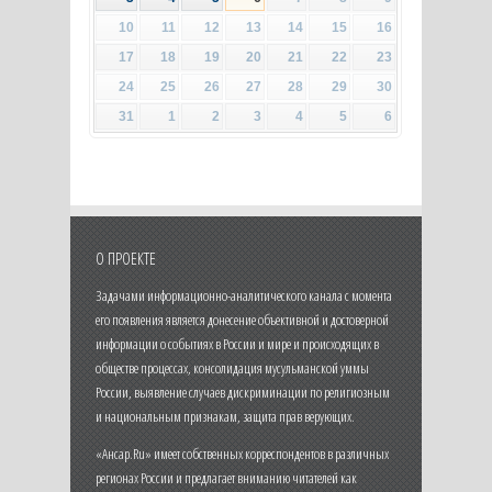
10
11
12
13
14
15
16
17
18
19
20
21
22
23
24
25
26
27
28
29
30
31
1
2
3
4
5
6
О ПРОЕКТЕ
Задачами информационно-аналитического канала с момента
его появления является донесение объективной и достоверной
информации о событиях в России и мире и происходящих в
обществе процессах, консолидация мусульманской уммы
России, выявление случаев дискриминации по религиозным
и национальным признакам, защита прав верующих.
«Ансар.Ru» имеет собственных корреспондентов в различных
регионах России и предлагает вниманию читателей как