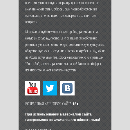
оперативную новостную информацию, так и эксклюзивные
аналитические статьи, обзоры, религиозно-богословские
материалы, мнения известных экспертов по различным
вопросам.
Материалы, публикуемые на «Ансар.Ru», рассчитаны на
самую широкую аудиторию. Сайт освещает как собственно
религиозную, так и политическую, экономическую, культурную,
общественную жизнь мусульман России и зарубежья. Одной из
наиболее актуальных тем, которые находят место на страницах
"Ансар.Ru", является развитие исламской банковской сферы,
исламских финансов и халяль-индустрии.
ВОЗРАСТНАЯ КАТЕГОРИЯ САЙТА
18+
При использовании материалов сайта
гиперссылка на
www.ansar.ru
обязательна!