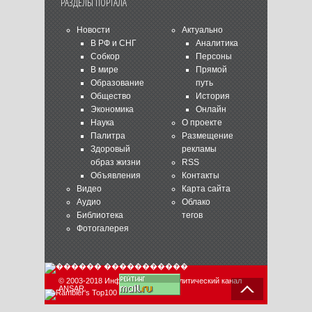
РАЗДЕЛЫ ПОРТАЛА
Новости
Актуально
В РФ и СНГ
Аналитика
Собкор
Персоны
В мире
Прямой
Образование
путь
Общество
История
Экономика
Онлайн
Наука
О проекте
Палитра
Размещение
Здоровый
рекламы
образ жизни
RSS
Объявления
Контакты
Видео
Карта сайта
Аудио
Облако
Библиотека
тегов
Фотогалерея
© 2003-2018 Информационно-аналитический канал
ANSAR