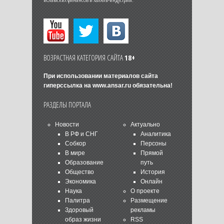
ВОЗРАСТНАЯ КАТЕГОРИЯ САЙТА
18+
При использовании материалов сайта
гиперссылка на
www.ansar.ru
обязательна!
РАЗДЕЛЫ ПОРТАЛА
Новости
Актуально
В РФ и СНГ
Аналитика
Собкор
Персоны
В мире
Прямой
Образование
путь
Общество
История
Экономика
Онлайн
Наука
О проекте
Палитра
Размещение
Здоровый
рекламы
образ жизни
RSS