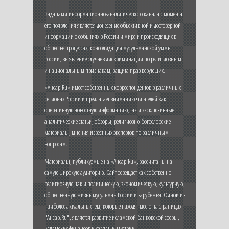
Задачами информационно-аналитического канала с момента
его появления является донесение объективной и достоверной
информации о событиях в России и мире и происходящих в
обществе процессах, консолидация мусульманской уммы
России, выявление случаев дискриминации по религиозным
и национальным признакам, защита прав верующих.
«Ансар.Ru» имеет собственных корреспондентов в различных
регионах России и предлагает вниманию читателей как
оперативную новостную информацию, так и эксклюзивные
аналитические статьи, обзоры, религиозно-богословские
материалы, мнения известных экспертов по различным
вопросам.
Материалы, публикуемые на «Ансар.Ru», рассчитаны на
самую широкую аудиторию. Сайт освещает как собственно
религиозную, так и политическую, экономическую, культурную,
общественную жизнь мусульман России и зарубежья. Одной из
наиболее актуальных тем, которые находят место на страницах
"Ансар.Ru", является развитие исламской банковской сферы,
исламских финансов и халяль-индустрии.