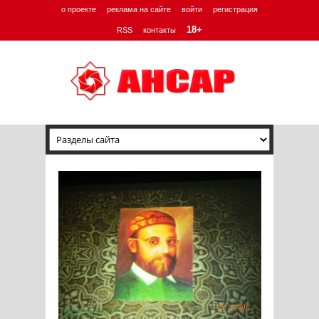
о проекте
реклама на сайте
войти
регистрация
18+
RSS
контакты