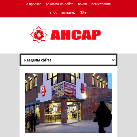
о проекте
реклама на сайте
войти
регистрация
18+
RSS
контакты