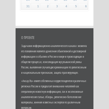
31
1
2
3
4
5
6
О ПРОЕКТЕ
Задачами информационно-аналитического канала с момента
его появления является донесение объективной и достоверной
информации о событиях в России и мире и происходящих в
обществе процессах, консолидация мусульманской уммы
России, выявление случаев дискриминации по религиозным
и национальным признакам, защита прав верующих.
«Ансар.Ru» имеет собственных корреспондентов в различных
регионах России и предлагает вниманию читателей как
оперативную новостную информацию, так и эксклюзивные
аналитические статьи, обзоры, религиозно-богословские
материалы, мнения известных экспертов по различным
вопросам.