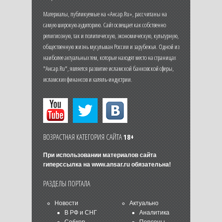
Материалы, публикуемые на «Ансар.Ru», рассчитаны на
самую широкую аудиторию. Сайт освещает как собственно
религиозную, так и политическую, экономическую, культурную,
общественную жизнь мусульман России и зарубежья. Одной из
наиболее актуальных тем, которые находят место на страницах
"Ансар.Ru", является развитие исламской банковской сферы,
исламских финансов и халяль-индустрии.
ВОЗРАСТНАЯ КАТЕГОРИЯ САЙТА
18+
При использовании материалов сайта
гиперссылка на
www.ansar.ru
обязательна!
РАЗДЕЛЫ ПОРТАЛА
Новости
Актуально
В РФ и СНГ
Аналитика