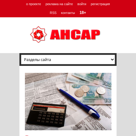
о проекте
реклама на сайте
войти
регистрация
18+
RSS
контакты