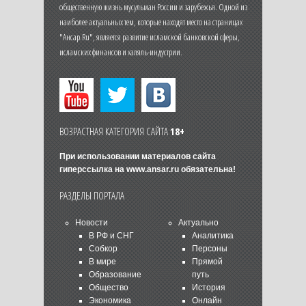
общественную жизнь мусульман России и зарубежья. Одной из
наиболее актуальных тем, которые находят место на страницах
"Ансар.Ru", является развитие исламской банковской сферы,
исламских финансов и халяль-индустрии.
ВОЗРАСТНАЯ КАТЕГОРИЯ САЙТА
18+
При использовании материалов сайта
гиперссылка на
www.ansar.ru
обязательна!
РАЗДЕЛЫ ПОРТАЛА
Новости
Актуально
В РФ и СНГ
Аналитика
Собкор
Персоны
В мире
Прямой
Образование
путь
Общество
История
Экономика
Онлайн