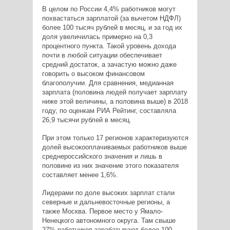
В целом по России 4,4% работников могут
похвастаться зарплатой (за вычетом НДФЛ)
более 100 тысяч рублей в месяц, и за год их
доля увеличилась примерно на 0,3
процентного пункта. Такой уровень дохода
почти в любой ситуации обеспечивает
средний достаток, а зачастую можно даже
говорить о высоком финансовом
благополучии. Для сравнения, медианная
зарплата (половина людей получает зарплату
ниже этой величины, а половина выше) в 2018
году, по оценкам РИА Рейтинг, составляла
26,9 тысячи рублей в месяц.
При этом только 17 регионов характеризуются
долей высокооплачиваемых работников выше
среднероссийского значения и лишь в
половине из них значение этого показателя
составляет менее 1,6%.
Лидерами по доле высоких зарплат стали
северные и дальневосточные регионы, а
также Москва. Первое место у Ямало-
Hенецкого автономного округа. Там свыше
27% работников зарабатывают более 100