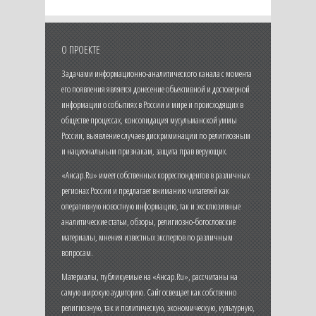
О ПРОЕКТЕ
Задачами информационно-аналитического канала с момента
его появления является донесение объективной и достоверной
информации о событиях в России и мире и происходящих в
обществе процессах, консолидация мусульманской уммы
России, выявление случаев дискриминации по религиозным
и национальным признакам, защита прав верующих.
«Ансар.Ru» имеет собственных корреспондентов в различных
регионах России и предлагает вниманию читателей как
оперативную новостную информацию, так и эксклюзивные
аналитические статьи, обзоры, религиозно-богословские
материалы, мнения известных экспертов по различным
вопросам.
Материалы, публикуемые на «Ансар.Ru», рассчитаны на
самую широкую аудиторию. Сайт освещает как собственно
религиозную, так и политическую, экономическую, культурную,