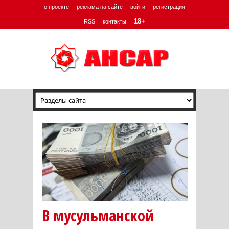
о проекте
реклама на сайте
войти
регистрация
18+
RSS
контакты
В мусульманской