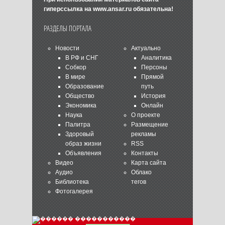
гиперссылка на
www.ansar.ru
обязательна!
РАЗДЕЛЫ ПОРТАЛА
Новости
Актуально
В РФ и СНГ
Аналитика
Собкор
Персоны
В мире
Прямой
Образование
путь
Общество
История
Экономика
Онлайн
Наука
О проекте
Палитра
Размещение
Здоровый
рекламы
образ жизни
RSS
Объявления
Контакты
Видео
Карта сайта
Аудио
Облако
Библиотека
тегов
Фотогалерея