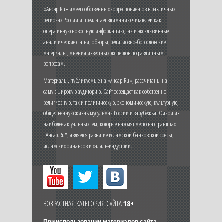
«Ансар.Ru» имеет собственных корреспондентов в различных
регионах России и предлагает вниманию читателей как
оперативную новостную информацию, так и эксклюзивные
аналитические статьи, обзоры, религиозно-богословские
материалы, мнения известных экспертов по различным
вопросам.
Материалы, публикуемые на «Ансар.Ru», рассчитаны на
самую широкую аудиторию. Сайт освещает как собственно
религиозную, так и политическую, экономическую, культурную,
общественную жизнь мусульман России и зарубежья. Одной из
наиболее актуальных тем, которые находят место на страницах
"Ансар.Ru", является развитие исламской банковской сферы,
исламских финансов и халяль-индустрии.
ВОЗРАСТНАЯ КАТЕГОРИЯ САЙТА
18+
При использовании материалов сайта