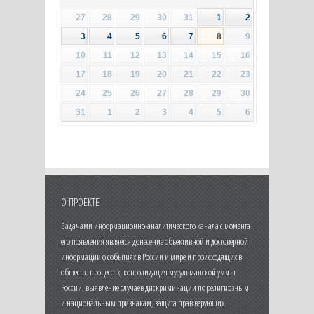
27
28
29
30
31
1
2
3
4
5
6
7
8
9
10
11
12
13
14
15
16
17
18
19
20
21
22
23
24
25
26
27
28
29
30
31
1
2
3
4
5
6
О ПРОЕКТЕ
Задачами информационно-аналитического канала с момента
его появления является донесение объективной и достоверной
информации о событиях в России и мире и происходящих в
обществе процессах, консолидация мусульманской уммы
России, выявление случаев дискриминации по религиозным
и национальным признакам, защита прав верующих.