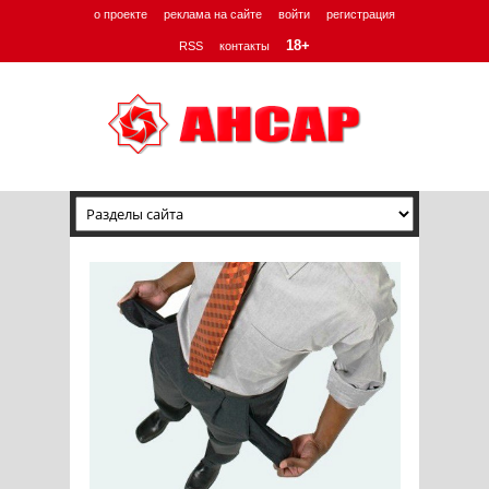
о проекте
реклама на сайте
войти
регистрация
18+
RSS
контакты