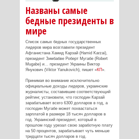
Названы самые
бедные президенты в
мире
Список самых бедных государственных
лидеров мира возглавили президент
Афганистана Хамид Карзай (Hamid Karzai),
президент Зимбабве Роберт Мугабе (Robert
Mugabe) и… президент Украины Виктор
Янукович (Viktor Yanukovich), пишет «
КП
».
Принимая во внимание исключительно
официальные доходы лидеров, украинские
журналисты, составившие соответствующий
рейтинг, установили, что господин Карзай
зарабатывает всего 6300 долларов в год, а
господин Мугабе может похвастаться
зарплатой в размере 18 тысяч долларов в
год. Украинский президент, который в
прошлом году урезал свою заработную плату
на 50 процентов, зарабатывает чуть меньше
тридцати тысяч долларов в год.