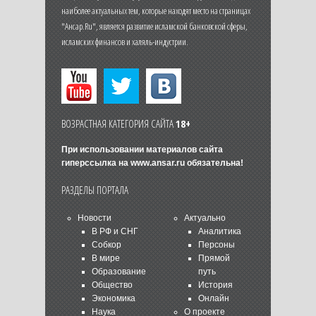
наиболее актуальных тем, которые находят место на страницах
"Ансар.Ru", является развитие исламской банковской сферы,
исламских финансов и халяль-индустрии.
ВОЗРАСТНАЯ КАТЕГОРИЯ САЙТА
18+
При использовании материалов сайта
гиперссылка на
www.ansar.ru
обязательна!
РАЗДЕЛЫ ПОРТАЛА
Новости
Актуально
В РФ и СНГ
Аналитика
Собкор
Персоны
В мире
Прямой
Образование
путь
Общество
История
Экономика
Онлайн
Наука
О проекте