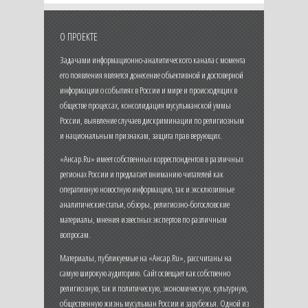
О ПРОЕКТЕ
Задачами информационно-аналитического канала с момента
его появления является донесение объективной и достоверной
информации о событиях в России и мире и происходящих в
обществе процессах, консолидация мусульманской уммы
России, выявление случаев дискриминации по религиозным
и национальным признакам, защита прав верующих.
«Ансар.Ru» имеет собственных корреспондентов в различных
регионах России и предлагает вниманию читателей как
оперативную новостную информацию, так и эксклюзивные
аналитические статьи, обзоры, религиозно-богословские
материалы, мнения известных экспертов по различным
вопросам.
Материалы, публикуемые на «Ансар.Ru», рассчитаны на
самую широкую аудиторию. Сайт освещает как собственно
религиозную, так и политическую, экономическую, культурную,
общественную жизнь мусульман России и зарубежья. Одной из