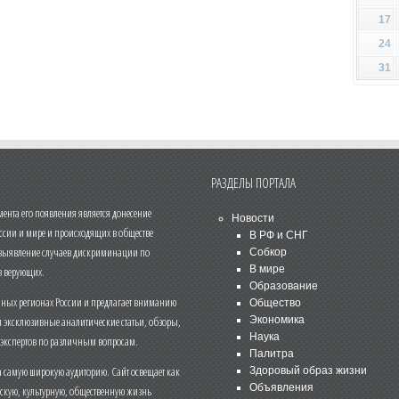
17
24
31
РАЗДЕЛЫ ПОРТАЛА
нта его появления является донесение
Новости
ссии и мире и происходящих в обществе
В РФ и СНГ
 выявление случаев дискриминации по
Собкор
В мире
 верующих.
Образование
чных регионах России и предлагает вниманию
Общество
и эксклюзивные аналитические статьи, обзоры,
Экономика
Наука
 экспертов по различным вопросам.
Палитра
 самую широкую аудиторию. Сайт освещает как
Здоровый образ жизни
Объявления
ескую, культурную, общественную жизнь