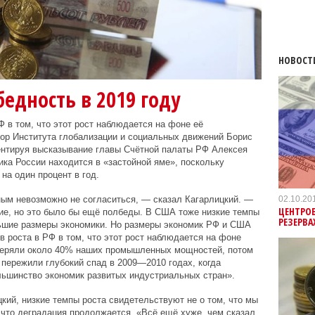
НОВОСТ
едность в 2019 году
 в том, что этот рост наблюдается на фоне её
тор Института глобализации и социальных движений Борис
ентируя высказывание главы Счётной палаты РФ Алексея
ика России находится в «застойной яме», поскольку
на один процент в год.
02.10.20
иным невозможно не согласиться, —
сказал Кагарлицкий.
—
ЦЕНТРО
ие, но это было бы ещё полбеды. В США тоже низкие темпы
РЕЗЕРВА
льшие размеры экономики. Но размеры экономик РФ и США
в роста в РФ в том, что этот рост наблюдается на фоне
теряли около 40% наших промышленных мощностей, потом
пережили глубокий спад в 2009—2010 годах, когда
льшинство экономик развитых индустриальных стран».
кий, низкие темпы роста свидетельствуют не о том, что мы
 что деградация продолжается. «Всё ещё хуже, чем сказал