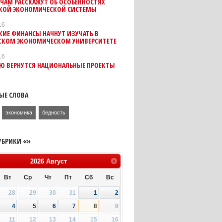
ЧАМ РАССКАЖУТ ОБ ОСОБЕННОСТЯХ
КОЙ ЭКОНОМИЧЕСКОЙ СИСТЕМЫ
16
ИЕ ФИНАНСЫ НАЧНУТ ИЗУЧАТЬ В
СКОМ ЭКОНОМИЧЕСКОМ УНИВЕРСИТЕТЕ
16
ИЮ ВЕРНУТСЯ НАЦИОНАЛЬНЫЕ ПРОЕКТЫ
ЫЕ СЛОВА
экономика
бедность
УБРИКИ «»
2026
Август
Вт
Ср
Чт
Пт
Сб
Вс
28
29
30
31
1
2
4
5
6
7
8
9
11
12
13
14
15
16