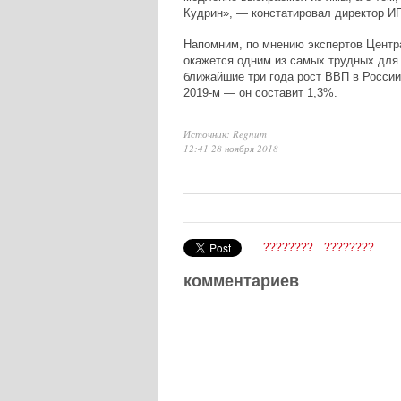
Кудрин»,
— констатировал директор И
Напомним, по мнению экспертов Центр
окажется одним из самых трудных для 
ближайшие три года рост ВВП в России
2019-м — он составит 1,3%.
Источник: Regnum
12:41 28 ноября 2018
????????
????????
комментариев