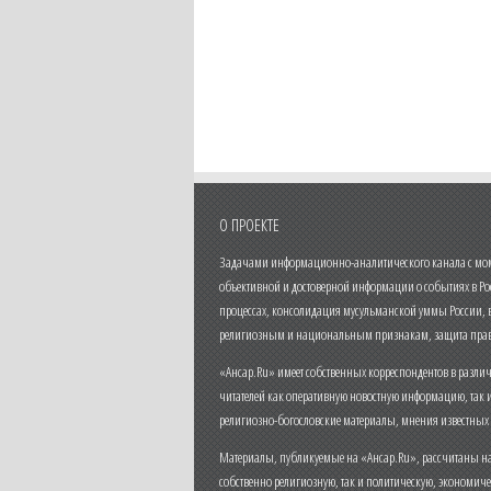
О ПРОЕКТЕ
Задачами информационно-аналитического канала с моме
объективной и достоверной информации о событиях в Ро
процессах, консолидация мусульманской уммы России,
религиозным и национальным признакам, защита прав
«Ансар.Ru» имеет собственных корреспондентов в разли
читателей как оперативную новостную информацию, так 
религиозно-богословские материалы, мнения известных
Материалы, публикуемые на «Ансар.Ru», рассчитаны на
собственно религиозную, так и политическую, экономич