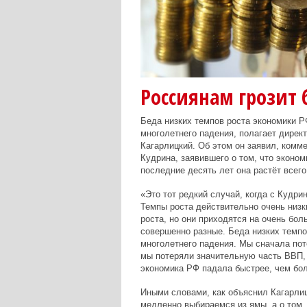
Россиянам грозит б
Беда низких темпов роста экономики РФ
многолетнего падения, полагает дирек
Кагарлицкий. Об этом он заявил, комм
Кудрина, заявившего о том, что эконом
последние десять лет она растёт всего 
«Это тот редкий случай, когда с Кудр
Темпы роста действительно очень низк
роста, но они приходятся на очень бо
совершенно разные. Беда низких темпо
многолетнего падения. Мы сначала по
мы потеряли значительную часть ВВП, 
экономика РФ падала быстрее, чем бо
Иными словами, как объяснил Кагарлиц
медленно выбираемся из ямы, а о том,