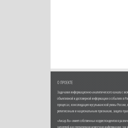
О ПРОЕКТЕ
Задачами информационно-аналитического канала с моме
объективной и достоверной информации о событиях в Ро
процессах, консолидация мусульманской уммы России,
религиозным и национальным признакам, защита прав
«Ансар.Ru» имеет собственных корреспондентов в разли
читателей как оперативную новостную информацию, так 