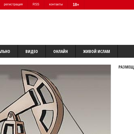
регистрация
RSS
контакты
18+
АЛЬНО
ВИДЕО
ОНЛАЙН
ЖИВОЙ ИСЛАМ
РАЗМЕЩ