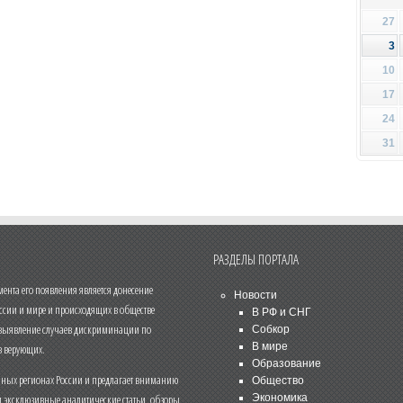
27
3
10
17
24
31
РАЗДЕЛЫ ПОРТАЛА
нта его появления является донесение
Новости
ссии и мире и происходящих в обществе
В РФ и СНГ
 выявление случаев дискриминации по
Собкор
В мире
 верующих.
Образование
чных регионах России и предлагает вниманию
Общество
и эксклюзивные аналитические статьи, обзоры,
Экономика