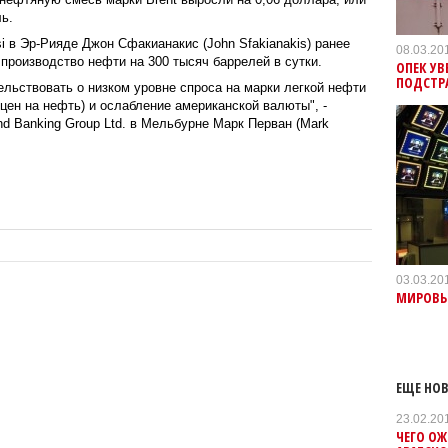
ь.
i в Эр-Рияде Джон Сфакианакис (John Sfakianakis) ранее
08.03.20
 производство нефти на 300 тысяч баррелей в сутки.
ОПЕК УВ
ПОДСТР
льствовать о низком уровне спроса на марки легкой нефти
цен на нефть) и ослабление американской валюты", -
and Banking Group Ltd. в Мельбурне Марк Перван (Mark
03.03.20
МИРОВЫ
ЕЩЕ НОВ
23.02.20
ЧЕГО ОЖ