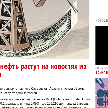
НОВОСТ
ефть растут на новостях из
08.04.20
и
ВОЙНА 
не данных о том, что Саудовская Аравия снизила объемы
ельствуют данные торгов.
канскую легкую нефть марки WTI (Light Sweet Crude Oil) по
0,1 доллара, или на 0,09% - до 108,210 доллара за баррель.
ефтяную смесь марки Brent выросли на 0,06 доллара, или