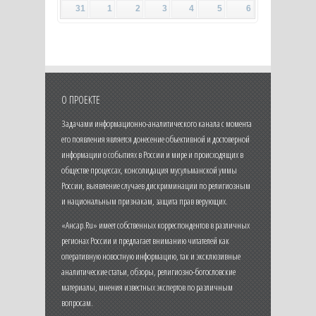
31
1
2
3
4
5
6
О ПРОЕКТЕ
Задачами информационно-аналитического канала с момента
его появления является донесение объективной и достоверной
информации о событиях в России и мире и происходящих в
обществе процессах, консолидация мусульманской уммы
России, выявление случаев дискриминации по религиозным
и национальным признакам, защита прав верующих.
«Ансар.Ru» имеет собственных корреспондентов в различных
регионах России и предлагает вниманию читателей как
оперативную новостную информацию, так и эксклюзивные
аналитические статьи, обзоры, религиозно-богословские
материалы, мнения известных экспертов по различным
вопросам.