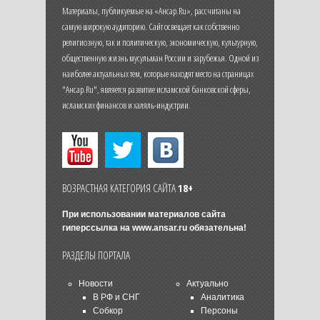
Материалы, публикуемые на «Ансар.Ru», рассчитаны на
самую широкую аудиторию. Сайт освещает как собственно
религиозную, так и политическую, экономическую, культурную,
общественную жизнь мусульман России и зарубежья. Одной из
наиболее актуальных тем, которые находят место на страницах
"Ансар.Ru", является развитие исламской банковской сферы,
исламских финансов и халяль-индустрии.
ВОЗРАСТНАЯ КАТЕГОРИЯ САЙТА
18+
При использовании материалов сайта
гиперссылка на
www.ansar.ru
обязательна!
РАЗДЕЛЫ ПОРТАЛА
Новости
Актуально
В РФ и СНГ
Аналитика
Собкор
Персоны