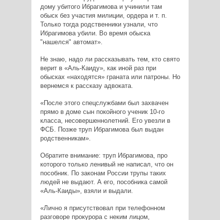
дому убитого Ибрагимова и учинили там
обыск без участия милиции, ордера и т. п.
Только тогда родственники узнали, что
Ибрагимова убили. Во время обыска
"нашелся" автомат».
Не знаю, надо ли рассказывать тем, кто свято
верит в «Аль-Каиду», как иной раз при
обысках «находятся» граната или патроны. Но
вернемся к рассказу адвоката.
«После этого спецслужбами был захвачен
прямо в доме сын покойного ученик 10-го
класса, несовершеннолетний. Его увезли в
ФСБ. Позже труп Ибрагимова был выдан
родственникам».
Обратите внимание: труп Ибрагимова, про
которого только ленивый не написал, что он
пособник. По законам России трупы таких
людей не выдают. А его, пособника самой
«Аль-Каиды», взяли и выдали.
«Лично я присутствовал при телефонном
разговоре прокурора с неким лицом,