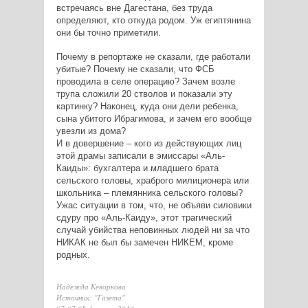
встречаясь вне Дагестана, без труда
определяют, кто откуда родом. Уж египтянина
они бы точно приметили.
Почему в репортаже не сказали, где работали
убитые? Почему не сказали, что ФСБ
проводила в селе операцию? Зачем возле
трупа сложили 20 стволов и показали эту
картинку? Наконец, куда они дели ребенка,
сына убитого Ибрагимова, и зачем его вообще
увезли из дома?
И в довершение – кого из действующих лиц
этой драмы записали в эмиссары «Аль-
Каиды»: бухгалтера и младшего брата
сельского головы, храброго милиционера или
школьника – племянника сельского головы?
Ужас ситуации в том, что, не объяви силовики
сдуру про «Аль-Каиду», этот трагический
случай убийства неповинных людей ни за что
НИКАК не был бы замечен НИКЕМ, кроме
родных.
Надежда Кеворкова
Источник: "Газета"