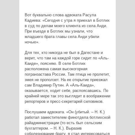
Вот буквально слова адвоката Расула
Кадиева: «Сегодня с утра я приехал в Ботлих
в суд по делам моего клиента из села Анди.
При въезде в Ботлих мы узнали, что
младшего брата главы села Анди убили
ночью».
Для тех, кто никогда не был в Дагестане и
верит, что там на каждой горе сидит по «Аль-
Каиде», поясняю. В селе Ботлих
расположена самая высокогорная
погранзастава России. Там птица не пролетит,
змея не проползет. На ее открытие приезжал
сам Владимир Путин. А «Аль-Каида»,
оказывается, ходит себе, распоясавшись. По
крайней мере так это выглядит в воображении
репортеров и пресс-секретарей силовиков.
Послушаем адвоката. «Он (убитый. – Н. К.)
работал заместителем финотдела ботлихской
райадминистрации (то есть был сельским
бухгалтером. – Н. К.). Выразив
соболезнование брату, я стал интересоваться