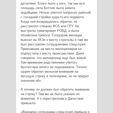
деталями. Благо было у кого, так как вся
площадь села Ботлих была забита
андийцами. Ночью убитого попросил рабочий
с соседней стройки куда-то его подвезти.
Когда они возвращались обратно, их
расстрелял спецназ ФСБ или ГРУ. На
выстрелы среагировал РОВД, и была
объявлена тревога. Сотрудник милиции
выехал на УАЗе к месту стрельбы и там же
был расстрелян сотрудниками спецслужб.
Приехавших на место милиционеров не
подпустили к месту происшествия. Даже
говорили, что милиционер еще был живой.
Тем временем родственники убитого
бухгалтера ничего не подозревали. Только
шурин обратил мельком внимание на
бегущую строку в телеэкране, но не придал
значения ей».
А почему он должен был обратить внимание
на строку? Там же не было указано их
фамилии. А к перестрелкам в Дагестане
привыкли.
«Внезапно сотрудники спецслужб прибыли к