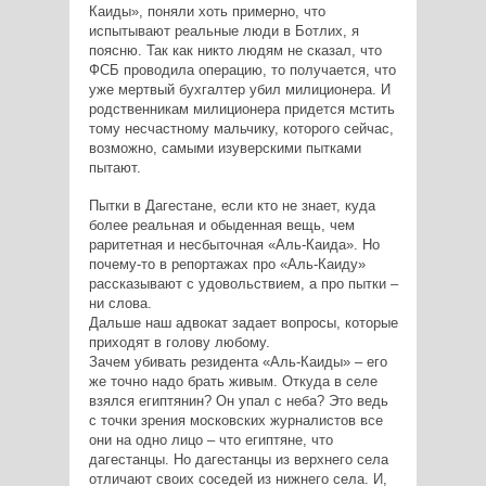
Каиды», поняли хоть примерно, что
испытывают реальные люди в Ботлих, я
поясню. Так как никто людям не сказал, что
ФСБ проводила операцию, то получается, что
уже мертвый бухгалтер убил милиционера. И
родственникам милиционера придется мстить
тому несчастному мальчику, которого сейчас,
возможно, самыми изуверскими пытками
пытают.
Пытки в Дагестане, если кто не знает, куда
более реальная и обыденная вещь, чем
раритетная и несбыточная «Аль-Каида». Но
почему-то в репортажах про «Аль-Каиду»
рассказывают с удовольствием, а про пытки –
ни слова.
Дальше наш адвокат задает вопросы, которые
приходят в голову любому.
Зачем убивать резидента «Аль-Каиды» – его
же точно надо брать живым. Откуда в селе
взялся египтянин? Он упал с неба? Это ведь
с точки зрения московских журналистов все
они на одно лицо – что египтяне, что
дагестанцы. Но дагестанцы из верхнего села
отличают своих соседей из нижнего села. И,