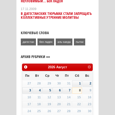
НЕУЛОВИМЫЙ… БЕН ЛАДЕН
17.11.2009
В ДАГЕСТАНСКИХ ТЮРЬМАХ СТАЛИ ЗАПРЕЩАТЬ
КОЛЛЕКТИВНЫЕ УТРЕННИЕ МОЛИТВЫ
КЛЮЧЕВЫЕ СЛОВА
дагестан
бен ладен
аль-каеда
пытки
АРХИВ РУБРИКИ «»
2026
Август
Пн
Вт
Ср
Чт
Пт
Сб
Вс
27
28
29
30
31
1
2
3
4
5
6
7
8
9
10
11
12
13
14
15
16
17
18
19
20
21
22
23
24
25
26
27
28
29
30