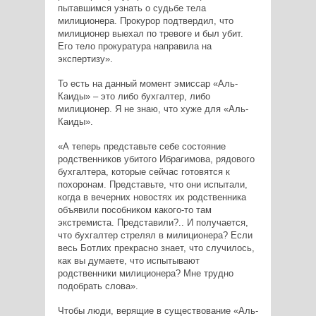
пытавшимся узнать о судьбе тела
милиционера. Прокурор подтвердил, что
милиционер выехал по тревоге и был убит.
Его тело прокуратура направила на
экспертизу».
То есть на данный момент эмиссар «Аль-
Каиды» – это либо бухгалтер, либо
милиционер. Я не знаю, что хуже для «Аль-
Каиды».
«А теперь представьте себе состояние
родственников убитого Ибрагимова, рядового
бухгалтера, которые сейчас готовятся к
похоронам. Представьте, что они испытали,
когда в вечерних новостях их родственника
объявили пособником какого-то там
экстремиста. Представили?.. И получается,
что бухгалтер стрелял в милиционера? Если
весь Ботлих прекрасно знает, что случилось,
как вы думаете, что испытывают
родственники милиционера? Мне трудно
подобрать слова».
Чтобы люди, верящие в существование «Аль-