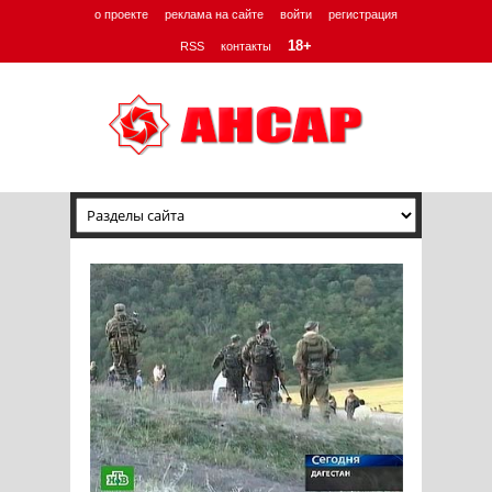
о проекте
реклама на сайте
войти
регистрация
18+
RSS
контакты