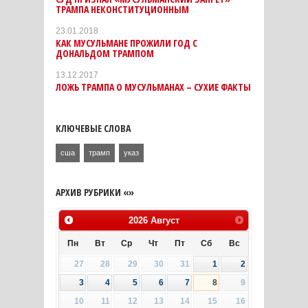
ТРАМПА НЕКОНСТИТУЦИОННЫМ
23.01.2018
КАК МУСУЛЬМАНЕ ПРОЖИЛИ ГОД С
ДОНАЛЬДОМ ТРАМПОМ
13.12.2017
ЛОЖЬ ТРАМПА О МУСУЛЬМАНАХ – СУХИЕ ФАКТЫ
КЛЮЧЕВЫЕ СЛОВА
сша
трамп
указ
АРХИВ РУБРИКИ «»
2026
Август
Пн
Вт
Ср
Чт
Пт
Сб
Вс
27
28
29
30
31
1
2
3
4
5
6
7
8
9
10
11
12
13
14
15
16