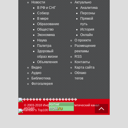
Новости
Актуально
В РФ и СНГ
Аналитика
Собкор
Персоны
В мире
Прямой
Образование
путь
Общество
История
Экономика
Онлайн
Наука
О проекте
Палитра
Размещение
Здоровый
рекламы
образ жизни
RSS
Объявления
Контакты
Видео
Карта сайта
Аудио
Облако
Библиотека
тегов
Фотогалерея
© 2003-2018 Информационно-аналитический канал
ANSAR