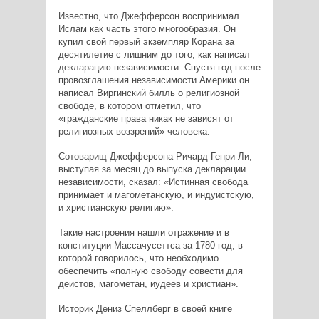
Известно, что Джефферсон воспринимал
Ислам как часть этого многообразия. Он
купил свой первый экземпляр Корана за
десятилетие с лишним до того, как написал
декларацию независимости. Спустя год после
провозглашения независимости Америки он
написал Виргинский билль о религиозной
свободе, в котором отметил, что
«гражданские права никак не зависят от
религиозных воззрений» человека.
Сотоварищ Джефферсона Ричард Генри Ли,
выступая за месяц до выпуска декларации
независимости, сказал: «Истинная свобода
принимает и магометанскую, и индуистскую,
и христианскую религию».
Такие настроения нашли отражение и в
конституции Массачусеттса за 1780 год, в
которой говорилось, что необходимо
обеспечить «полную свободу совести для
деистов, магометан, иудеев и христиан».
Историк Дениз Спеллберг в своей книге