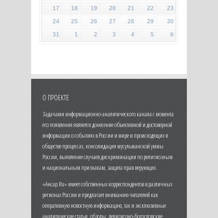
17
18
19
20
21
22
23
24
25
26
27
28
29
30
31
1
2
3
4
5
6
О ПРОЕКТЕ
Задачами информационно-аналитического канала с момента
его появления является донесение объективной и достоверной
информации о событиях в России и мире и происходящих в
обществе процессах, консолидация мусульманской уммы
России, выявление случаев дискриминации по религиозным
и национальным признакам, защита прав верующих.
«Ансар.Ru» имеет собственных корреспондентов в различных
регионах России и предлагает вниманию читателей как
оперативную новостную информацию, так и эксклюзивные
аналитические статьи, обзоры, религиозно-богословские