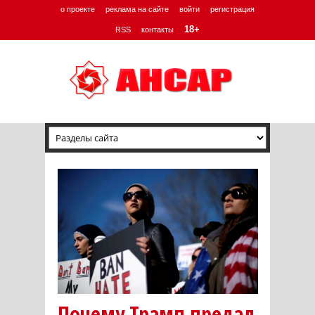
о проекте
реклама на сайте
войти
регистрация
18+
RSS
контакты
Почему Трамп предал