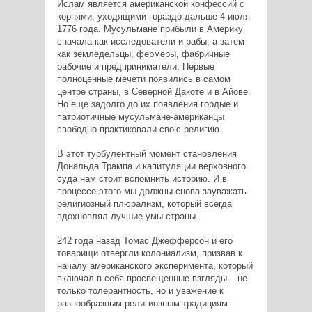
Ислам является американской конфессий с
корнями, уходящими гораздо дальше 4 июля
1776 года. Мусульмане прибыли в Америку
сначала как исследователи и рабы, а затем
как земледельцы, фермеры, фабричные
рабочие и предприниматели. Первые
полноценные мечети появились в самом
центре страны, в Северной Дакоте и в Айове.
Но еще задолго до их появления гордые и
патриотичные мусульмане-американцы
свободно практиковали свою религию.
В этот турбулентный момент становления
Дональда Трампа и капитуляции верховного
суда нам стоит вспомнить историю. И в
процессе этого мы должны снова зауважать
религиозный плюрализм, который всегда
вдохновлял лучшие умы страны.
242 года назад Томас Джефферсон и его
товарищи отвергли колониализм, призвав к
началу американского эксперимента, который
включал в себя просвещенные взгляды – не
только толерантность, но и уважение к
разнообразным религиозным традициям.