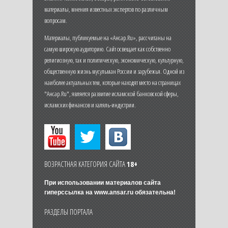
материалы, мнения известных экспертов по различным
вопросам.
Материалы, публикуемые на «Ансар.Ru», рассчитаны на
самую широкую аудиторию. Сайт освещает как собственно
религиозную, так и политическую, экономическую, культурную,
общественную жизнь мусульман России и зарубежья. Одной из
наиболее актуальных тем, которые находят место на страницах
"Ансар.Ru", является развитие исламской банковской сферы,
исламских финансов и халяль-индустрии.
ВОЗРАСТНАЯ КАТЕГОРИЯ САЙТА
18+
При использовании материалов сайта
гиперссылка на
www.ansar.ru
обязательна!
РАЗДЕЛЫ ПОРТАЛА