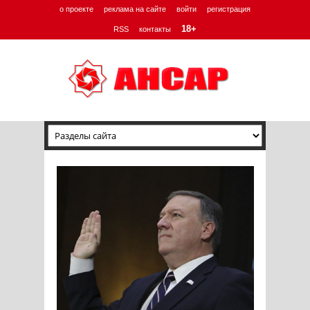
о проекте
реклама на сайте
войти
регистрация
18+
RSS
контакты