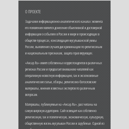
О ПРОЕКТЕ
Задачами информационно-аналитического канала с момента
его появления является донесение объективной и достоверной
информации о событиях в России и мире и происходящих в
обществе процессах, консолидация мусульманской уммы
России, выявление случаев дискриминации по религиозным
и национальным признакам, защита прав верующих.
«Ансар.Ru» имеет собственных корреспондентов в различных
регионах России и предлагает вниманию читателей как
оперативную новостную информацию, так и эксклюзивные
аналитические статьи, обзоры, религиозно-богословские
материалы, мнения известных экспертов по различным
вопросам.
Материалы, публикуемые на «Ансар.Ru», рассчитаны на
самую широкую аудиторию. Сайт освещает как собственно
религиозную, так и политическую, экономическую, культурную,
общественную жизнь мусульман России и зарубежья. Одной из