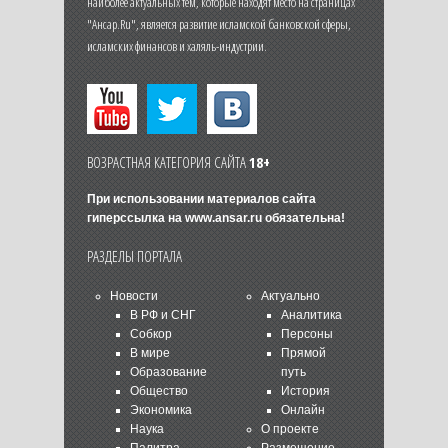
наиболее актуальных тем, которые находят место на страницах
"Ансар.Ru", является развитие исламской банковской сферы,
исламских финансов и халяль-индустрии.
ВОЗРАСТНАЯ КАТЕГОРИЯ САЙТА
18+
При использовании материалов сайта
гиперссылка на
www.ansar.ru
обязательна!
РАЗДЕЛЫ ПОРТАЛА
Новости
Актуально
В РФ и СНГ
Аналитика
Собкор
Персоны
В мире
Прямой
Образование
путь
Общество
История
Экономика
Онлайн
Наука
О проекте
Палитра
Размещение