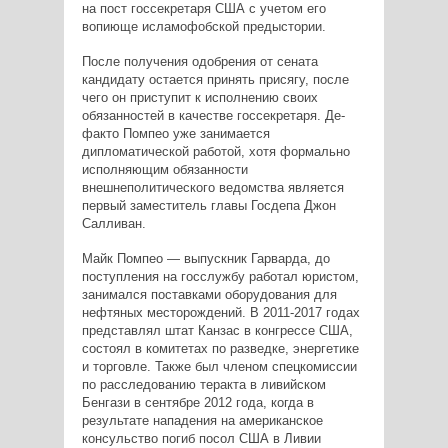
на пост госсекретаря США с учетом его
вопиюще исламофобской предыстории.
После получения одобрения от сената
кандидату остается принять присягу, после
чего он приступит к исполнению своих
обязанностей в качестве госсекретаря. Де-
факто Помпео уже занимается
дипломатической работой, хотя формально
исполняющим обязанности
внешнеполитического ведомства является
первый заместитель главы Госдепа Джон
Салливан.
Майк Помпео — выпускник Гарварда, до
поступления на госслужбу работал юристом,
занимался поставками оборудования для
нефтяных месторождений. В 2011-2017 годах
представлял штат Канзас в конгрессе США,
состоял в комитетах по разведке, энергетике
и торговле. Также был членом спецкомиссии
по расследованию теракта в ливийском
Бенгази в сентябре 2012 года, когда в
результате нападения на американское
консульство погиб посол США в Ливии