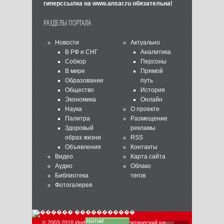
гиперссылка на
www.ansar.ru
обязательна!
РАЗДЕЛЫ ПОРТАЛА
Новости
Актуально
В РФ и СНГ
Аналитика
Собкор
Персоны
В мире
Прямой
Образование
путь
Общество
История
Экономика
Онлайн
Наука
О проекте
Палитра
Размещение
Здоровый
рекламы
образ жизни
RSS
Объявления
Контакты
Видео
Карта сайта
Аудио
Облако
Библиотека
тегов
Фотогалерея
© 2003-2018 Информационно-аналитический канал