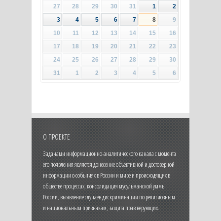
27
28
29
30
31
1
2
3
4
5
6
7
8
9
10
11
12
13
14
15
16
17
18
19
20
21
22
23
24
25
26
27
28
29
30
31
1
2
3
4
5
6
О ПРОЕКТЕ
Задачами информационно-аналитического канала с момента
его появления является донесение объективной и достоверной
информации о событиях в России и мире и происходящих в
обществе процессах, консолидация мусульманской уммы
России, выявление случаев дискриминации по религиозным
и национальным признакам, защита прав верующих.