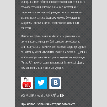
«Ансар.Ru» имеет собственных корреспондентов в различных
регионах России и предлагает вниманию читателей как
оперативную новостную информацию, так и эксклюзивные
аналитические статьи, обзоры, религиозно-богословские
материалы, мнения известных экспертов по различным
вопросам.
Материалы, публикуемые на «Ансар.Ru», рассчитаны на
самую широкую аудиторию. Сайт освещает как собственно
религиозную, так и политическую, экономическую, культурную,
общественную жизнь мусульман России и зарубежья. Одной из
наиболее актуальных тем, которые находят место на страницах
"Ансар.Ru", является развитие исламской банковской сферы,
исламских финансов и халяль-индустрии.
ВОЗРАСТНАЯ КАТЕГОРИЯ САЙТА
18+
При использовании материалов сайта