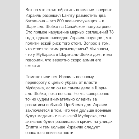
Вот на что стоит обратить внимание: впервые
Израиль разрешил Египту разместить два
батальона – это 800 военнослужащих – в
Шарм-эль-Шейхе на Синайском полуострове.
Это прямое нарушение мирных соглашений 78
года, однако очевидно Израиль ощущает, что
политический риск того стоит. Вопрос в том,
что стоит за этим размещением? Мы знаем,
что у Мубарака в Шарм-эль-Шейхе дом, и мы
говорили, что вероятно скоро армия его
сместит.
Поможет или нет Израиль военному
перевороту с целью убрать от власти
Мубарака, если он на самом деле в Шарм-
эль-Шейхе, пока неясно. Но мы совершенно
точно будем внимательно следить за
развитием событий. Проблема для Израиля
заключается в том, что чем дольше военные
будут медлить с высылкой Мубарака, тем
активнее будет развиваться кризис на улицах
Египта и тем больше Израилю следует
опасаться неизвестности.