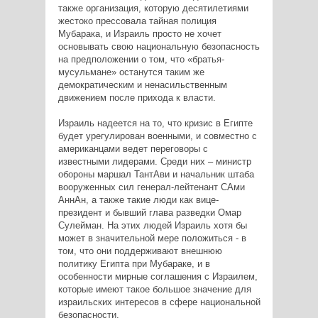
также организация, которую десятилетиями
жестоко прессовала тайная полиция
Мубарака, и Израиль просто не хочет
основывать свою национальную безопасность
на предположении о том, что «братья-
мусульмане» останутся таким же
демократическим и ненасильственным
движением после прихода к власти.
Израиль надеется на то, что кризис в Египте
будет урегулирован военными, и совместно с
американцами ведет переговоры с
известными лидерами. Среди них – министр
обороны маршал ТантАви и начальник штаба
вооруженных сил генерал-лейтенант САми
АннАн, а также такие люди как вице-
президент и бывший глава разведки Омар
Сулейман. На этих людей Израиль хотя бы
может в значительной мере положиться - в
том, что они поддерживают внешнюю
политику Египта при Мубараке, и в
особенности мирные соглашения с Израилем,
которые имеют такое большое значение для
израильских интересов в сфере национальной
безопасности.