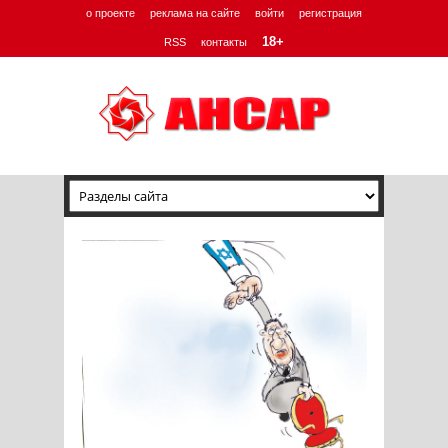
о проекте
реклама на сайте
войти
регистрация
18+
RSS
контакты