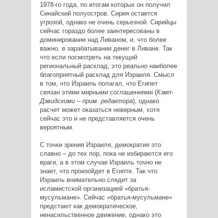
1978-го года, по итогам которых он получил
Синайский полуостров. Сирия остается
угрозой, однако не очень серьезной. Сирийцы
сейчас гораздо более заинтересованы в
доминировании над Ливаном, и, что более
важно, в зарабатывании денег в Ливане. Так
что если посмотреть на текущий
региональный расклад, это реально наиболее
благоприятный расклад для Израиля. Смысл
в том, что Израиль полагал, что Египет
связан этими мирными соглашениями (
Кэмп-
Дэвидскими – прим. редактора
), однако
расчет может оказаться неверным, хотя
сейчас это и не представляется очень
вероятным.
С точки зрения Израиля, демократия это
славно – до тех пор, пока не избираются его
враги, а в этом случае Израиль точно не
знает, что произойдет в Египте. Так что
Израиль внимательно следит за
исламистской организацией «братья-
мусульмане». Сейчас «братья-мусульмане»
предстают как демократическое,
ненасильственное движение, однако это