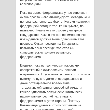
благополучии.
Пока на вызов федерализма у нас отвечают
очень просто – его ликвидируют. Методично и
целенаправленно. Де-факто, Россия является
федерацией сегодня только на бумаге, по
названию. Реально это скорее унитарное
государство. Кампания по переименованию
президентов должна была довершить этот
процесс. Отказ президента Татарстана
называть себя президентов стал бы
символическим концом реального
федерализма.
Видимо, пока из тактически-пиаровских
соображений с символизмом решили
повременить. В условиях украинского кризиса
никому не нужно даже опосредованное и
даже потенциальное вовлечение
татарстанской элиты, способной отчасти
консолидировать вокруг себя элиты всех
национальных республик, в игры с
федерализмом внутри страны. Поэтому
Казани еще удается что-то сохранить из
своих некогда широких полномочий,