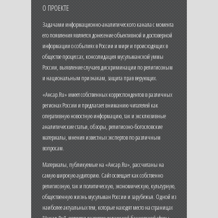
О ПРОЕКТЕ
Задачами информационно-аналитического канала с момента
его появления является донесение объективной и достоверной
информации о событиях в России и мире и происходящих в
обществе процессах, консолидация мусульманской уммы
России, выявление случаев дискриминации по религиозным
и национальным признакам, защита прав верующих.
«Ансар.Ru» имеет собственных корреспондентов в различных
регионах России и предлагает вниманию читателей как
оперативную новостную информацию, так и эксклюзивные
аналитические статьи, обзоры, религиозно-богословские
материалы, мнения известных экспертов по различным
вопросам.
Материалы, публикуемые на «Ансар.Ru», рассчитаны на
самую широкую аудиторию. Сайт освещает как собственно
религиозную, так и политическую, экономическую, культурную,
общественную жизнь мусульман России и зарубежья. Одной из
наиболее актуальных тем, которые находят место на страницах