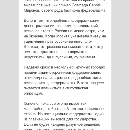
выразился бывший спикер Совфеда Сергей
Миронов, своего рода бастиона федерализма.
Дело в том, что проблемы федерализации,
децентрализации, развития и полномочий
регионов стоят в России не менее остро, чем
на Украине. Когда Москва указывала Киеву на
ущемления прав русскоязычного Юго-
Востока, тот резонно напоминал о том, что у
нее тоже далеко не все в порядке с
нерусскими, да и русскими, субъектами.
Недавно сразу в нескольких крупных городах
прошли акции сторонников федерализации,
активизировались разного рода областники,
регионалисты, федералисты. В этот процесс
пытается вклиниться антипутинская
оппозиция.
Конечно, пока все это не имеет тех
масштабов, чтобы о проблеме заговорила вся
страна. Но потенциально федерализм - один
из главнейших вызовов для государства.
Если не будет найдено разумное решение,
вряд ли можно говорить о каком-то его