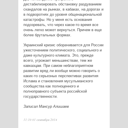
дестабилизировать обстановку раздуванием
скандалов на рынках, в кабаках, на дорогах и
в подворотнях до уровня общенациональной
катастрофы. Но у меня есть основания
подозревать, что через какое-то время все
очень легко может вернуться. Причем в еще
более брутальных формах.
Украинский кризис оборачивается для России
ужесточением политического, социального и
даже культурного климата. Это, прежде
всего, угрожает меньшинствам, тем же
кавказцам. При самом неблагоприятном
развитии вряд ли вообще можно говорить о
каких-то серьезных перспективах развития
Ислама и становления мусульманского
сообщества как полноценного и
полноправного субъекта российской
государственности.
Записал Мансур Алишаев
11:10 01 сентября 2014