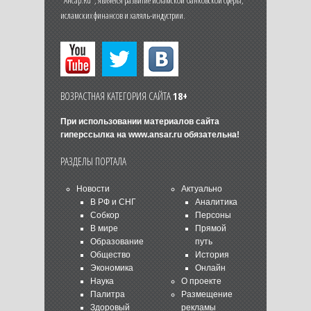
"Ансар.Ru", является развитие исламской банковской сферы,
исламских финансов и халяль-индустрии.
ВОЗРАСТНАЯ КАТЕГОРИЯ САЙТА
18+
При использовании материалов сайта
гиперссылка на
www.ansar.ru
обязательна!
РАЗДЕЛЫ ПОРТАЛА
Новости
Актуально
В РФ и СНГ
Аналитика
Собкор
Персоны
В мире
Прямой
Образование
путь
Общество
История
Экономика
Онлайн
Наука
О проекте
Палитра
Размещение
Здоровый
рекламы