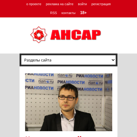
о проекте
реклама на сайте
войти
регистрация
18+
RSS
контакты