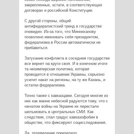
закрепленных, кстати, в соответствующих
договорах и российской Конституции.
С другой стороны, общий
антифедералистский тренд в государстве
очевиден. Из-за того, что Минниханову
позволено именовать себя президентом,
федерализма в России автоматически не
прибавиться.
Затухание конфликта в соседнем государстве
все вернет на круги своя. И в конечном итоге
та неоимперская политика, которая
проводится в отношении Украины, серьезно
усилит накат на регионы, на ту же Казань, и
остатки федерализма.
Точно также с кавказцами. Сегодня многие из
них как манне небесной радуются тому, что с
началом войны на Украине их перестали
шельмовать в центральных СМИ. Как
следствие, спал градус кавказофобии в
обществе, что фиксируют социсследования.
Да, телевидение прекратило