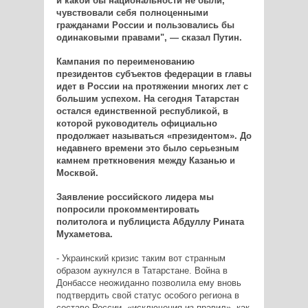
и какой бы национальности не были,
чувствовали себя полноценными
гражданами России и пользовались бы
одинаковыми правами", — сказал Путин.
Кампания по переименованию
президентов субъектов федерации в главы
идет в России на протяжении многих лет с
большим успехом. На сегодня Татарстан
остался единственной республикой, в
которой руководитель официально
продолжает называться «президентом». До
недавнего времени это было серьезным
камнем преткновения между Казанью и
Москвой.
Заявление российского лидера мы
попросили прокомментировать
политолога и публициста Абдуллу Рината
Мухаметова.
- Украинский кризис таким вот странным
образом аукнулся в Татарстане. Война в
Донбассе неожиданно позволила ему вновь
подтвердить свой статус особого региона в
составе России, «исключения из правил», как