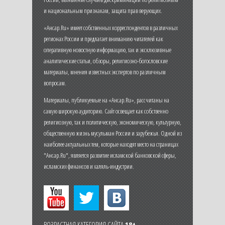
и национальным признакам, защита прав верующих.
«Ансар.Ru» имеет собственных корреспондентов в различных
регионах России и предлагает вниманию читателей как
оперативную новостную информацию, так и эксклюзивные
аналитические статьи, обзоры, религиозно-богословские
материалы, мнения известных экспертов по различным
вопросам.
Материалы, публикуемые на «Ансар.Ru», рассчитаны на
самую широкую аудиторию. Сайт освещает как собственно
религиозную, так и политическую, экономическую, культурную,
общественную жизнь мусульман России и зарубежья. Одной из
наиболее актуальных тем, которые находят место на страницах
"Ансар.Ru", является развитие исламской банковской сферы,
исламских финансов и халяль-индустрии.
ВОЗРАСТНАЯ КАТЕГОРИЯ САЙТА
18+