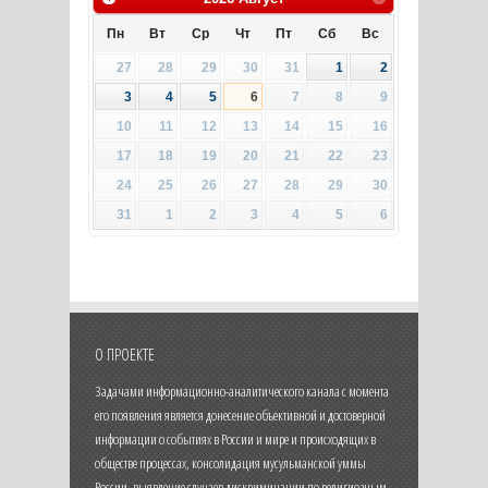
Пн
Вт
Ср
Чт
Пт
Сб
Вс
27
28
29
30
31
1
2
3
4
5
6
7
8
9
10
11
12
13
14
15
16
17
18
19
20
21
22
23
24
25
26
27
28
29
30
31
1
2
3
4
5
6
О ПРОЕКТЕ
Задачами информационно-аналитического канала с момента
его появления является донесение объективной и достоверной
информации о событиях в России и мире и происходящих в
обществе процессах, консолидация мусульманской уммы
России, выявление случаев дискриминации по религиозным