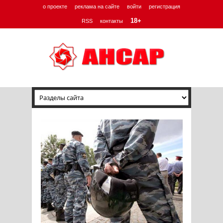
о проекте
реклама на сайте
войти
регистрация
18+
RSS
контакты