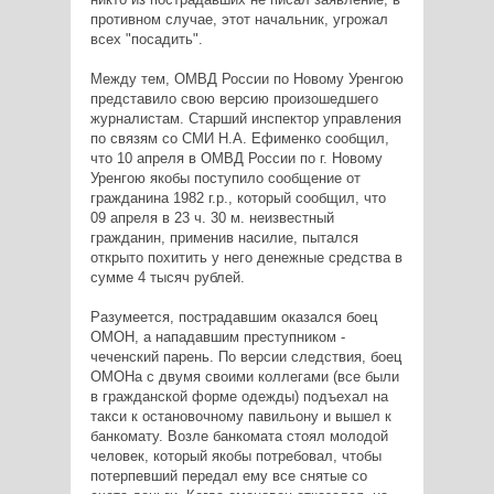
противном случае, этот начальник, угрожал
всех "посадить".
Между тем, ОМВД России по Новому Уренгою
представило свою версию произошедшего
журналистам. Старший инспектор управления
по связям со СМИ Н.А. Ефименко сообщил,
что 10 апреля в ОМВД России по г. Новому
Уренгою якобы поступило сообщение от
гражданина 1982 г.р., который сообщил, что
09 апреля в 23 ч. 30 м. неизвестный
гражданин, применив насилие, пытался
открыто похитить у него денежные средства в
сумме 4 тысяч рублей.
Разумеется, пострадавшим оказался боец
ОМОН, а нападавшим преступником -
чеченский парень. По версии следствия, боец
ОМОНа с двумя своими коллегами (все были
в гражданской форме одежды) подъехал на
такси к остановочному павильону и вышел к
банкомату. Возле банкомата стоял молодой
человек, который якобы потребовал, чтобы
потерпевший передал ему все снятые со