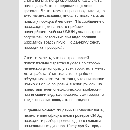
счета деньги. Когда омоновец отказался, на
помощь грабителю подошли еще двое
граждан. В этот момент правонарушители, то
есть ребята-чеченцы, якобы вызвали себе на
подмогу порядка 9 человек. "На сообщение о
происходящем на место прибыли
полицейские. Бойцам ОМОН удалось троих
задержать, остальные при виде полиции
бросились врассыпную. По данному факту
проводится проверка".
Стоит отметить, что все трое парней
положительно характеризуются со стороны
чеченской диаспоры, у всех троих есть жены,
дети, работа. Учитывая это, еще более
абсурдным кажется тот факт, что они напали
ночью с целью забрать 4 тысячи рублей, на
представителей специфической профессии,
чей внешний вид, как правило, сам говорит о
том, что на них нападать не следует.
В данный момент, по данным ГолосаИслама,
параллельно официальной проверке ОМВД,
проходит и разбор произошедшего главами
национальных диаспор. Спецслужбы города