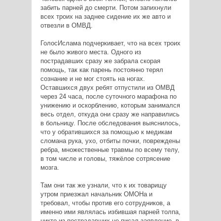
забить парней до смерти. Потом запихнули
всех троих на заднее сидение их же авто и
отвезли в ОМВД.
ГолосИслама подчеркивает, что на всех троих
не было живого места. Одного из
пострадавших сразу же забрала скорая
помощь, так как парень постоянно терял
сознание и не мог стоять на ногах.
Оставшихся двух ребят отпустили из ОМВД
через 24 часа, после суточного марафона по
унижению и оскорблению, которым занимался
весь отдел, откуда они сразу же направились
в больницу. После обследования выяснилось,
что у обратившихся за помощью к медикам
сломана рука, ухо, отбиты почки, повреждены
ребра, множественные травмы по всему телу,
в том числе и головы, тяжёлое сотрясение
мозга.
Там они так же узнали, что к их товарищу
утром приезжал начальник ОМОНа и
требовал, чтобы против его сотрудников, а
именно ими являлась избившая парней толпа,
никто из пострадавших не писал заявление, в