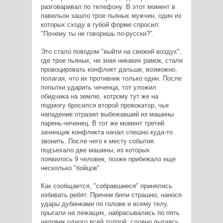
разговаривал по телефону. В этот момент в
павильон зашло трое пьяных мужчин, один из
которых сходу в губой форме спросил:
"Почему ты не говоришь по-русски?".
Это стало поводом "выйти на свежий воздух",
где трое пьяных, не зная никаких рамок, стали
провоцировать конфликт дальше, возможно,
полагая, что их противник только один. После
попытки ударить чеченца, тот уложил
обидчика на землю, котрому тут же на
подмогу бросился второй провокатор, чье
нападение отразил выбежавший из машины
парень-чеченец. В тот же момент третий
зачинщик конфликта начал спешно куда-то
звонить. После чего к месту события
подъехало две машины, из которых
появилось 9 человек, позже прибежало еще
несколько "бойцов".
Как сообщается, "собравшиеся" принялись
избивать ребят. Причем били страшно, нанося
удары дубинками по голове и всему телу,
прыгали на лежащих, набрасывались по пять
человек одного всей толпой, словно пытаясь