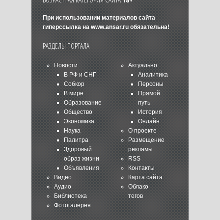
При использовании материалов сайта
гиперссылка на
www.ansar.ru
обязательна!
РАЗДЕЛЫ ПОРТАЛА
Новости
Актуально
В РФ и СНГ
Аналитика
Собкор
Персоны
В мире
Прямой
Образование
путь
Общество
История
Экономика
Онлайн
Наука
О проекте
Палитра
Размещение
Здоровый
рекламы
образ жизни
RSS
Объявления
Контакты
Видео
Карта сайта
Аудио
Облако
Библиотека
тегов
Фотогалерея