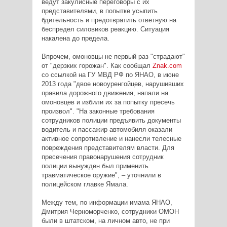
ведут закулисные переговоры с их
представителями, в попытке усыпить
бдительность и предотвратить ответную на
беспредел силовиков реакцию. Ситуация
накалена до предела.
Впрочем, омоновцы не первый раз "страдают"
от "дерзких горожан". Как сообщал
Znak.com
со ссылкой на ГУ МВД РФ по ЯНАО, в июне
2013 года "двое новоуренгойцев, нарушивших
правила дорожного движения, напали на
омоновцев и избили их за попытку пресечь
произвол". "На законные требования
сотрудников полиции предъявить документы
водитель и пассажир автомобиля оказали
активное сопротивление и нанесли телесные
повреждения представителям власти. Для
пресечения правонарушения сотрудник
полиции вынужден был применить
травматическое оружие", – уточнили в
полицейском главке Ямала.
Между тем, по информации имама ЯНАО,
Дмитрия Черноморченко, сотрудники ОМОН
были в штатском, на личном авто, не при