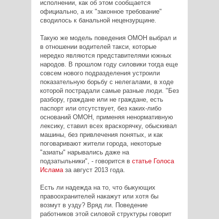
исполнении, как об этом сообщается
официально, а их "законное требование"
сводилось к банальной нецензурщине.
Такую же модель поведения ОМОН выбрал и
в отношении водителей такси, которые
нередко являются представителями южных
народов. В прошлом году силовики тогда еще
совсем нового подразделения устроили
показательную борьбу с нелегалами, в ходе
которой пострадали самые разные люди. "Без
разбору, граждане или не граждане, есть
паспорт или отсутствует, без каких-либо
оснований ОМОН, применяя ненормативную
лексику, ставил всех враскорячку, обыскивал
машины, без привлечения понятых, и как
поговаривают жители города, некоторые
"азиаты" нарывались даже на
подзатыльники", - говорится в
статье Голоса
Ислама
за август 2013 года.
Есть ли надежда на то, что быкующих
правоохранителей накажут или хотя бы
возмут в узду? Вряд ли. Поведение
работников этой силовой структуры говорит