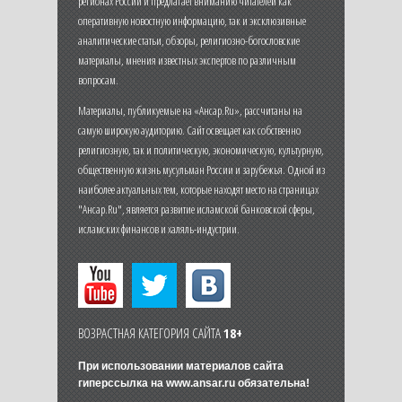
регионах России и предлагает вниманию читателей как
оперативную новостную информацию, так и эксклюзивные
аналитические статьи, обзоры, религиозно-богословские
материалы, мнения известных экспертов по различным
вопросам.
Материалы, публикуемые на «Ансар.Ru», рассчитаны на
самую широкую аудиторию. Сайт освещает как собственно
религиозную, так и политическую, экономическую, культурную,
общественную жизнь мусульман России и зарубежья. Одной из
наиболее актуальных тем, которые находят место на страницах
"Ансар.Ru", является развитие исламской банковской сферы,
исламских финансов и халяль-индустрии.
ВОЗРАСТНАЯ КАТЕГОРИЯ САЙТА
18+
При использовании материалов сайта
гиперссылка на
www.ansar.ru
обязательна!