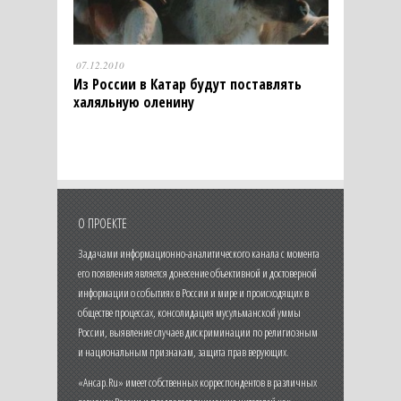
07.12.2010
Из России в Катар будут поставлять
халяльную оленину
О ПРОЕКТЕ
Задачами информационно-аналитического канала с момента
его появления является донесение объективной и достоверной
информации о событиях в России и мире и происходящих в
обществе процессах, консолидация мусульманской уммы
России, выявление случаев дискриминации по религиозным
и национальным признакам, защита прав верующих.
«Ансар.Ru» имеет собственных корреспондентов в различных