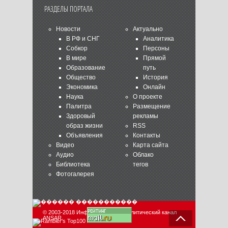
РАЗДЕЛЫ ПОРТАЛА
Новости
Актуально
В РФ и СНГ
Аналитика
Собкор
Персоны
В мире
Прямой
Образование
путь
Общество
История
Экономика
Онлайн
Наука
О проекте
Палитра
Размещение
Здоровый
рекламы
образ жизни
RSS
Объявления
Контакты
Видео
Карта сайта
Аудио
Облако
Библиотека
тегов
Фотогалерея
© 2003-2018 Информационно-аналитический канал
ANSAR