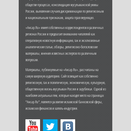
обществе процессах, консолидация мусульманской уммы
России, выявление случаев дискриминации по религиозным
и национальным признакам, защита прав верующих.
«Ансар.Ru» имеет собственных корреспондентов в различных
регионах России и предлагает вниманию читателей как
оперативную новостную информацию, так и эксклюзивные
аналитические статьи, обзоры, религиозно-богословские
материалы, мнения известных экспертов по различным
вопросам.
Материалы, публикуемые на «Ансар.Ru», рассчитаны на
самую широкую аудиторию. Сайт освещает как собственно
религиозную, так и политическую, экономическую, культурную,
общественную жизнь мусульман России и зарубежья. Одной из
наиболее актуальных тем, которые находят место на страницах
"Ансар.Ru", является развитие исламской банковской сферы,
исламских финансов и халяль-индустрии.