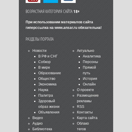
ВОЗРАСТНАЯ КАТЕГОРИЯ САЙТА
18+
При использовании материалов сайта
гиперссылка на
www.ansar.ru
обязательна!
РАЗДЕЛЫ ПОРТАЛА
Новости
Актуально
В РФ и СНГ
Аналитика
Собкор
Персоны
В мире
Прямой
Образование
путь
Общество
История
Экономика
Онлайн
Наука
О проекте
Палитра
Размещение
Здоровый
рекламы
образ жизни
RSS
Объявления
Контакты
Видео
Карта сайта
Аудио
Облако
Библиотека
тегов