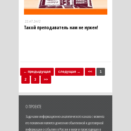
22.07.2012
Такой преподаватель нам не нужен!
← предыдущая
следущая →
<<
1
2
3
>>
О ПРОЕКТЕ
Задачами информационно-аналитического канала с момента
его появления является донесение объективной и достоверной
информации о событиях в России и мире и происходящих в